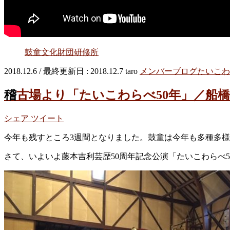
鼓童文化財団研修所
2018.12.6
/ 最終更新日 :
2018.12.7
taro
メンバーブログ
たいこわ
稽古場より「たいこわらべ50年」／船
シェア
ツイート
今年も残すところ3週間となりました。鼓童は今年も多種多
さて、いよいよ藤本吉利芸歴50周年記念公演「たいこわらべ