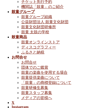
チケット先行予約
機関誌「鼓童」のご紹介
鼓童グループ
鼓童グループ組織
公益財団法人 鼓童文化財団
鼓童文化財団研修所
鼓童 太鼓の学校
鼓童商品
鼓童オンラインストア
ディスコグラフィー
ふるさと納税
お問合せ
お問合せ
団体でのご鑑賞
鼓童の楽曲を使用する場合
鼓童提供楽曲について
「鼓童」の商標登録について
鼓童研修生募集
鼓童スタッフ募集
メディアの皆様へ
X
Instagram