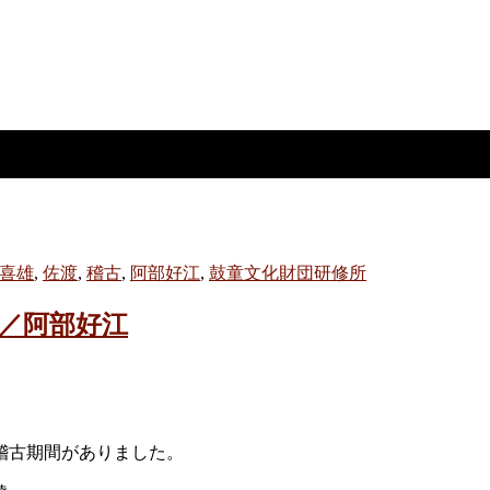
喜雄
,
佐渡
,
稽古
,
阿部好江
,
鼓童文化財団研修所
て／阿部好江
稽古期間がありました。