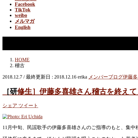
Facebook
TikTok
weibo
メルマガ
English
稽古
HOME
稽古
2018.12.7
/ 最終更新日 :
2018.12.16
erika
メンバーブログ
伊藤多
［研修生］伊藤多喜雄さん稽古を終え
シェア
ツイート
11月中旬、民謡歌手の伊藤多喜雄さんのご指導のもと、集中