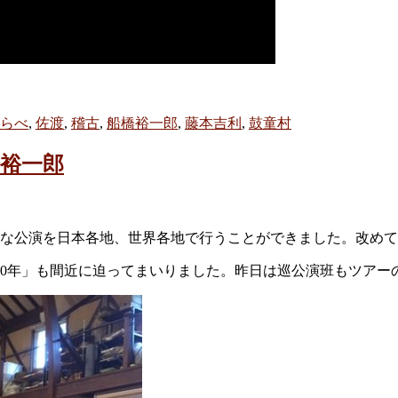
らべ
,
佐渡
,
稽古
,
船橋裕一郎
,
藤本吉利
,
鼓童村
橋裕一郎
様な公演を日本各地、世界各地で行うことができました。改め
50年」も間近に迫ってまいりました。昨日は巡公演班もツア