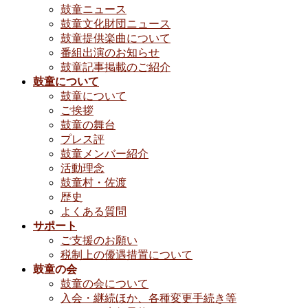
鼓童ニュース
鼓童文化財団ニュース
鼓童提供楽曲について
番組出演のお知らせ
鼓童記事掲載のご紹介
鼓童について
鼓童について
ご挨拶
鼓童の舞台
プレス評
鼓童メンバー紹介
活動理念
鼓童村・佐渡
歴史
よくある質問
サポート
ご支援のお願い
税制上の優遇措置について
鼓童の会
鼓童の会について
入会・継続ほか、各種変更手続き等