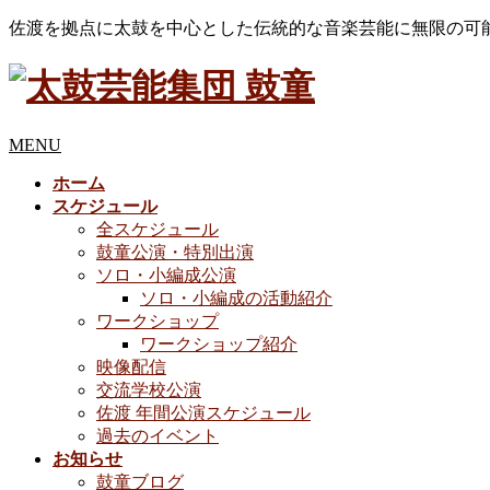
佐渡を拠点に太鼓を中心とした伝統的な音楽芸能に無限の可
MENU
ホーム
スケジュール
全スケジュール
鼓童公演・特別出演
ソロ・小編成公演
ソロ・小編成の活動紹介
ワークショップ
ワークショップ紹介
映像配信
交流学校公演
佐渡 年間公演スケジュール
過去のイベント
お知らせ
鼓童ブログ