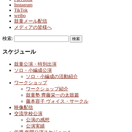
Instagram
TikTok
weibo
鼓童メール配信
メディアの皆様へ
検索:
スケジュール
鼓童公演・特別出演
ソロ・小編成公演
ソロ・小編成の活動紹介
ワークショップ
ワークショップ紹介
鼓童塾 齊藤栄一の太鼓篇
藤本容子 ヴォイス・サークル
映像配信
交流学校公演
公演の感想
公演実績