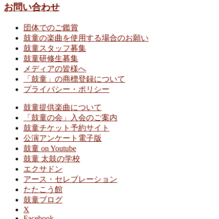
お問い合わせ
団体でのご鑑賞
鼓童の楽曲を使用する場合のお願い
鼓童スタッフ募集
鼓童研修生募集
メディアの皆様へ
「鼓童」の商標登録について
プライバシー・ポリシー
鼓童提供楽曲について
「鼓童の会」入会のご案内
鼓童チケット予約サイト
公演アンケート電子版
鼓童 on Youtube
鼓童 太鼓の学校
エクサドン
アース・セレブレーション
たたこう館
鼓童ブログ
X
Facebook