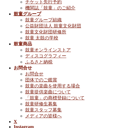
チケット先行予約
機関誌「鼓童」のご紹介
鼓童グループ
鼓童グループ組織
公益財団法人 鼓童文化財団
鼓童文化財団研修所
鼓童 太鼓の学校
鼓童商品
鼓童オンラインストア
ディスコグラフィー
ふるさと納税
お問合せ
お問合せ
団体でのご鑑賞
鼓童の楽曲を使用する場合
鼓童提供楽曲について
「鼓童」の商標登録について
鼓童研修生募集
鼓童スタッフ募集
メディアの皆様へ
X
Instagram