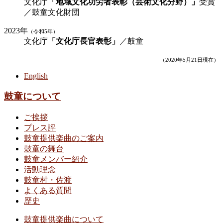
文化庁
「地域文化功労者表彰（芸術文化分野）」
受賞
／鼓童文化財団
2023年
（令和5年）
文化庁
「文化庁長官表彰」
／鼓童
（2020年5月21日現在）
English
鼓童について
ご挨拶
プレス評
鼓童提供楽曲のご案内
鼓童の舞台
鼓童メンバー紹介
活動理念
鼓童村・佐渡
よくある質問
歴史
鼓童提供楽曲について