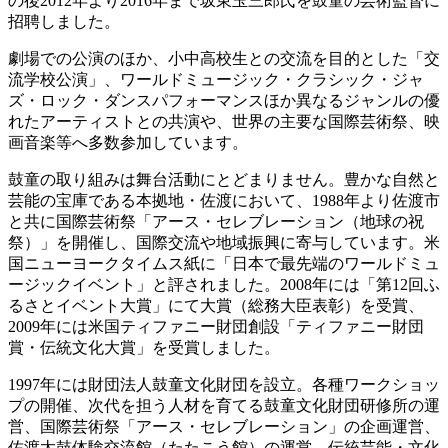
の後2012年より2016年まで坂東玉三郎氏を鼓童の芸術監督に
招聘しました。
劇場での公演のほか、小中高校生との交流を目的とした「交
流学校公演」、ワールドミュージック・クラシック・ジャ
ズ・ロック・ダンスパフォーマンスほか異なるジャンルの優
れたアーティストとの共演や、世界の主要な国際芸術祭、映
画音楽等へ多数参加しています。
鼓童の取り組みは舞台活動にとどまりません。豊かな自然と
芸能の宝庫である本拠地・佐渡において、1988年より佐渡市
と共に国際芸術祭「アース・セレブレーション（地球の祝
祭）」を開催し、国際交流や地域振興に寄与しています。米
国ニューヨークタイムス紙に「日本で最先端のワールドミュ
ージックイベント」と評されました。2008年には「第12回ふ
るさとイベント大賞」にて大賞（総務大臣表彰）を受賞、
2009年には米国ティファニー財団創設「ティファニー財団
賞・伝統文化大賞」を受賞しました。
1997年には財団法人鼓童文化財団を設立。各種ワークショッ
プの開催、次代を担う人材を育てる鼓童文化財団研修所の運
営、国際芸術祭「アース・セレブレーション」の企画運営、
佐渡太鼓体験交流館（たたこう館）の運営、伝統芸能・文化