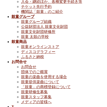
入会・継続ほか、各種変更手続き等
チケット先行予約
機関誌「鼓童」のご紹介
鼓童グループ
鼓童グループ組織
公益財団法人 鼓童文化財団
鼓童文化財団研修所
鼓童 太鼓の学校
鼓童商品
鼓童オンラインストア
ディスコグラフィー
ふるさと納税
お問合せ
お問合せ
団体でのご鑑賞
鼓童の楽曲を使用する場合
鼓童提供楽曲について
「鼓童」の商標登録について
鼓童研修生募集
鼓童スタッフ募集
メディアの皆様へ
X