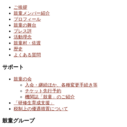
ご挨拶
鼓童メンバー紹介
プロフィール
鼓童の舞台
プレス評
活動理念
鼓童村・佐渡
歴史
よくある質問
サポート
鼓童の会
入会・継続ほか、各種変更手続き等
チケット先行予約
機関誌「鼓童」のご紹介
「研修生育成支援」
税制上の優遇措置について
鼓童グループ