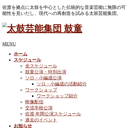
佐渡を拠点に太鼓を中心とした伝統的な音楽芸能に無限の可
能性を見いだし、現代への再創造を試みる太鼓芸能集団。
MENU
ホーム
スケジュール
全スケジュール
鼓童公演・特別出演
ソロ・小編成公演
ソロ・小編成の活動紹介
ワークショップ
ワークショップ紹介
映像配信
交流学校公演
佐渡 年間公演スケジュール
過去のイベント
お知らせ