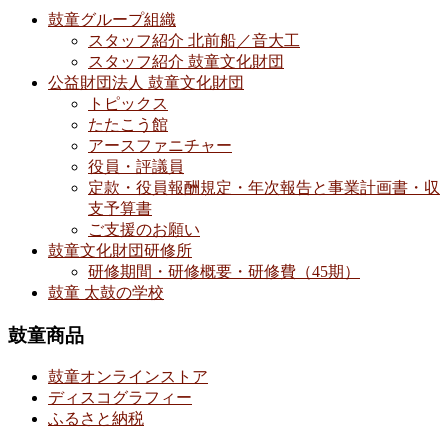
鼓童グループ組織
スタッフ紹介 北前船／音大工
スタッフ紹介 鼓童文化財団
公益財団法人 鼓童文化財団
トピックス
たたこう館
アースファニチャー
役員・評議員
定款・役員報酬規定・年次報告と事業計画書・収
支予算書
ご支援のお願い
鼓童文化財団研修所
研修期間・研修概要・研修費（45期）
鼓童 太鼓の学校
鼓童商品
鼓童オンラインストア
ディスコグラフィー
ふるさと納税