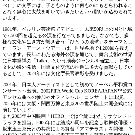
べ）」の文字には、子どものように何ものにもとらわれるこ
となく無心に太鼓を叩いていきたいという願いが込められて
います。
1981年、ベルリン芸術祭でデビュー。以来50以上の国と地域
で7,500回を超える公演を行なってきました。なかでも、多
様な文化や生き方が響き合う「ひとつの地球」をテーマとし
た「ワン・アース・ツアー」は、世界各地で4,200回を数え
ています。長年にわたる海外公演を通じて、舞台芸術の世界
に日本発祥の「Taiko」という演奏ジャンルを確立し、日本
文化の海外発信、国際文化交流の推進に多大な貢献をしてい
るとして、2023年には文化庁長官表彰を受けました。
2001年、日本人アーティストとして初めてノーベル平和賞コ
ンサートへ出演。2002FIFA World Cup KOREA/JAPAN™公式
アンセム曲への参加やオフィシャル・コンサートに出演。
2025年には大阪・関西万博と東京2025世界陸上の開会式に出
演しています。
また2003年中国映画「HERO」では全編にわたりサウンドト
ラックを担当。2006年には結成25周年を記念し歌舞伎俳優・
坂東玉三郎氏との共演による舞台「アマテラス」を開催、そ