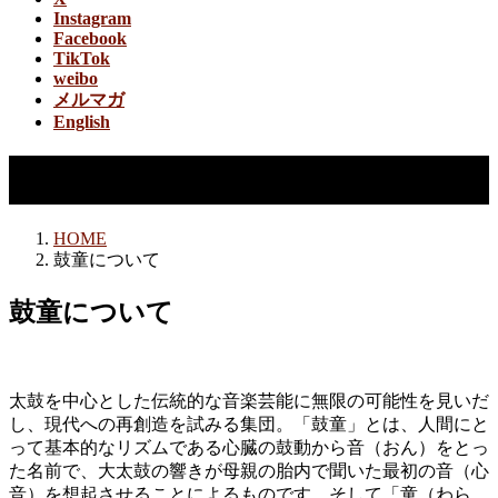
Instagram
Facebook
TikTok
weibo
メルマガ
English
鼓童について
HOME
鼓童について
鼓童について
太鼓を中心とした伝統的な音楽芸能に無限の可能性を見いだ
し、現代への再創造を試みる集団。「鼓童」とは、人間にと
って基本的なリズムである心臓の鼓動から音（おん）をとっ
た名前で、大太鼓の響きが母親の胎内で聞いた最初の音（心
音）を想起させることによるものです。そして「童（わら