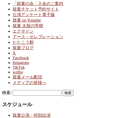
「鼓童の会」入会のご案内
鼓童チケット予約サイト
公演アンケート電子版
鼓童 on Youtube
鼓童 太鼓の学校
エクサドン
アース・セレブレーション
たたこう館
鼓童ブログ
X
Facebook
Instagram
TikTok
weibo
鼓童メール配信
メディアの皆様へ
検索:
スケジュール
鼓童公演・特別出演