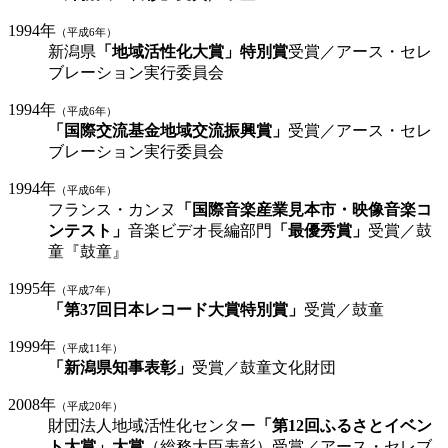
1994年
（平成6年）
新潟県
「地域活性化大賞」特別賞
受賞／アース・セレ
ブレーション実行委員会
1994年
（平成6年）
「国際交流基金地域交流振興賞」
受賞／アース・セレ
ブレーション実行委員会
1994年
（平成6年）
フランス・カンヌ
「国際音楽産業見本市・映像音楽コ
ンテスト」
音楽ビデオ長編部門
「最優秀賞」
受賞／鼓
童『鼓童』
1995年
（平成7年）
「第37回日本レコード大賞特別賞」
受賞／鼓童
1999年
（平成11年）
「新潟県知事表彰」
受賞／鼓童文化財団
2008年
（平成20年）
財団法人地域活性化センター
「第12回ふるさとイベン
ト大賞」大賞
（総務大臣表彰）受賞／アース・セレブ