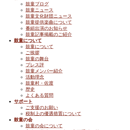
鼓童ブログ
鼓童ニュース
鼓童文化財団ニュース
鼓童提供楽曲について
番組出演のお知らせ
鼓童記事掲載のご紹介
鼓童について
鼓童について
ご挨拶
鼓童の舞台
プレス評
鼓童メンバー紹介
活動理念
鼓童村・佐渡
歴史
よくある質問
サポート
ご支援のお願い
税制上の優遇措置について
鼓童の会
鼓童の会について