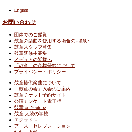
English
お問い合わせ
団体でのご鑑賞
鼓童の楽曲を使用する場合のお願い
鼓童スタッフ募集
鼓童研修生募集
メディアの皆様へ
「鼓童」の商標登録について
プライバシー・ポリシー
鼓童提供楽曲について
「鼓童の会」入会のご案内
鼓童チケット予約サイト
公演アンケート電子版
鼓童 on Youtube
鼓童 太鼓の学校
エクサドン
アース・セレブレーション