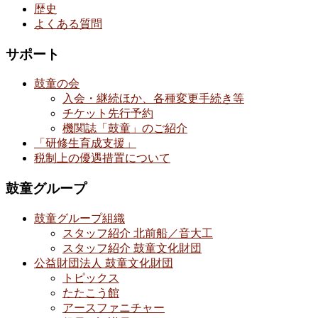
歴史
よくある質問
サポート
鼓童の会
入会・継続ほか、各種変更手続き等
チケット先行予約
機関誌「鼓童」のご紹介
「研修生育成支援」
税制上の優遇措置について
鼓童グループ
鼓童グループ組織
スタッフ紹介 北前船／音大工
スタッフ紹介 鼓童文化財団
公益財団法人 鼓童文化財団
トピックス
たたこう館
アースファニチャー