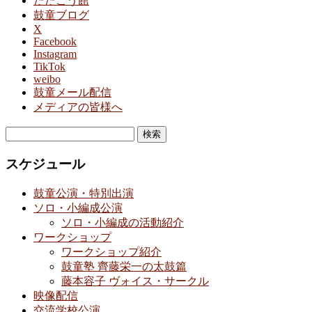
たたこう館
鼓童ブログ
X
Facebook
Instagram
TikTok
weibo
鼓童メール配信
メディアの皆様へ
検
索:
スケジュール
鼓童公演・特別出演
ソロ・小編成公演
ソロ・小編成の活動紹介
ワークショップ
ワークショップ紹介
鼓童塾 齊藤栄一の太鼓篇
藤本容子 ヴォイス・サークル
映像配信
交流学校公演