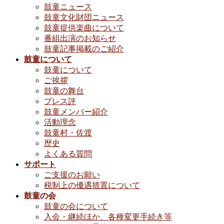
鼓童ニュース
鼓童文化財団ニュース
鼓童提供楽曲について
番組出演のお知らせ
鼓童記事掲載のご紹介
鼓童について
鼓童について
ご挨拶
鼓童の舞台
プレス評
鼓童メンバー紹介
活動理念
鼓童村・佐渡
歴史
よくある質問
サポート
ご支援のお願い
税制上の優遇措置について
鼓童の会
鼓童の会について
入会・継続ほか、各種変更手続き等