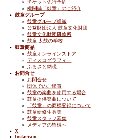
チケット先行予約
機関誌「鼓童」のご紹介
鼓童グループ
鼓童グループ組織
公益財団法人 鼓童文化財団
鼓童文化財団研修所
鼓童 太鼓の学校
鼓童商品
鼓童オンラインストア
ディスコグラフィー
ふるさと納税
お問合せ
お問合せ
団体でのご鑑賞
鼓童の楽曲を使用する場合
鼓童提供楽曲について
「鼓童」の商標登録について
鼓童研修生募集
鼓童スタッフ募集
メディアの皆様へ
X
Instagram