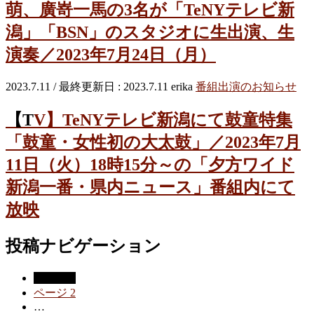
萌、廣嵜一馬の3名が「TeNYテレビ新
潟」「BSN」のスタジオに生出演、生
演奏／2023年7月24日（月）
2023.7.11
/ 最終更新日 :
2023.7.11
erika
番組出演のお知らせ
【TV】TeNYテレビ新潟にて鼓童特集
「鼓童・女性初の大太鼓」／2023年7月
11日（火）18時15分～の「夕方ワイド
新潟一番・県内ニュース」番組内にて
放映
投稿ナビゲーション
ページ
1
ページ
2
…