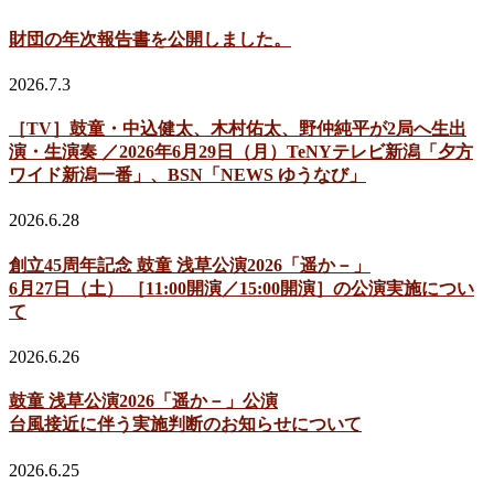
財団の年次報告書を公開しました。
2026.7.3
［TV］鼓童・中込健太、木村佑太、野仲純平が2局へ生出
演・生演奏 ／2026年6月29日（月）TeNYテレビ新潟「夕方
ワイド新潟一番」、BSN「NEWS ゆうなび」
2026.6.28
創立45周年記念 鼓童 浅草公演2026「遥か－」
6月27日（土） ［11:00開演／15:00開演］の公演実施につい
て
2026.6.26
鼓童 浅草公演2026「遥か－」公演
台風接近に伴う実施判断のお知らせについて
2026.6.25