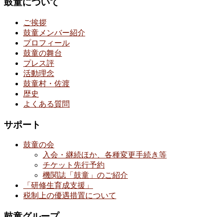
鼓童について
ご挨拶
鼓童メンバー紹介
プロフィール
鼓童の舞台
プレス評
活動理念
鼓童村・佐渡
歴史
よくある質問
サポート
鼓童の会
入会・継続ほか、各種変更手続き等
チケット先行予約
機関誌「鼓童」のご紹介
「研修生育成支援」
税制上の優遇措置について
鼓童グループ