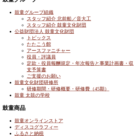
鼓童グループ組織
スタッフ紹介 北前船／音大工
スタッフ紹介 鼓童文化財団
公益財団法人 鼓童文化財団
トピックス
たたこう館
アースファニチャー
役員・評議員
定款・役員報酬規定・年次報告と事業計画書・収
支予算書
ご支援のお願い
鼓童文化財団研修所
研修期間・研修概要・研修費（45期）
鼓童 太鼓の学校
鼓童商品
鼓童オンラインストア
ディスコグラフィー
ふるさと納税