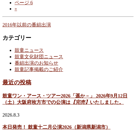
ページ
6
»
2016年以前の番組出演
カテゴリー
鼓童ニュース
鼓童文化財団ニュース
番組出演のお知らせ
鼓童記事掲載のご紹介
最近の投稿
鼓童ワン・アース・ツアー2026「遥か－」 2026年9月12日
（土）大阪府枚方市での公演は
【完売】
いたしました。
2026.8.3
本日発売！ 鼓童十二月公演2026（新潟県新潟市）