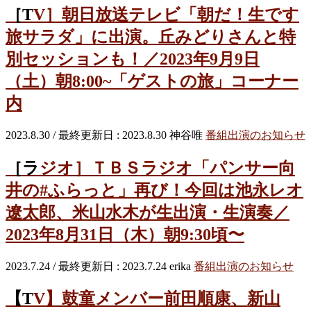
［TV］朝日放送テレビ「朝だ！生です
旅サラダ」に出演。丘みどりさんと特
別セッションも！／2023年9月9日
（土）朝8:00~「ゲストの旅」コーナー
内
2023.8.30
/ 最終更新日 :
2023.8.30
神谷唯
番組出演のお知らせ
［ラジオ］ＴＢＳラジオ「パンサー向
井の#ふらっと」再び！今回は池永レオ
遼太郎、米山水木が生出演・生演奏／
2023年8月31日（木）朝9:30頃〜
2023.7.24
/ 最終更新日 :
2023.7.24
erika
番組出演のお知らせ
【TV】鼓童メンバー前田順康、新山