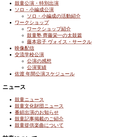
鼓童公演・特別出演
ソロ・小編成公演
ソロ・小編成の活動紹介
ワークショップ
ワークショップ紹介
鼓童塾 齊藤栄一の太鼓篇
藤本容子 ヴォイス・サークル
映像配信
交流学校公演
公演の感想
公演実績
佐渡 年間公演スケジュール
ニュース
鼓童ニュース
鼓童文化財団ニュース
番組出演のお知らせ
鼓童記事掲載のご紹介
鼓童提供楽曲について