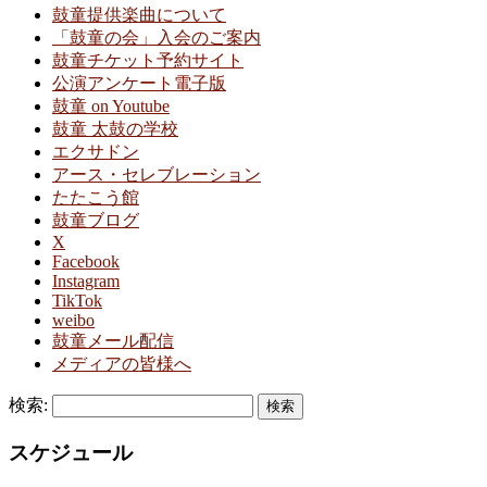
鼓童提供楽曲について
「鼓童の会」入会のご案内
鼓童チケット予約サイト
公演アンケート電子版
鼓童 on Youtube
鼓童 太鼓の学校
エクサドン
アース・セレブレーション
たたこう館
鼓童ブログ
X
Facebook
Instagram
TikTok
weibo
鼓童メール配信
メディアの皆様へ
検索:
スケジュール