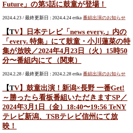
Future」の第5話に鼓童が登場！
2024.4.23
/ 最終更新日 :
2024.4.24
erika
番組出演のお知らせ
【TV】日本テレビ「news every.」内の
「every. 特集」にて鼓童・小川蓮菜の特
集が放映／2024年4月23日（火）15時50
分〜番組内にて（関東）
2024.2.28
/ 最終更新日 :
2024.2.28
erika
番組出演のお知らせ
【TV】鼓童出演！新潟×長野 一番Get!
～勝ったら看板番組いただきますSP／
2024年3月1日（金）18:40〜19:56 TeNY
テレビ新潟、TSBテレビ信州にて放
映！