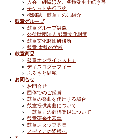
入会・継続ほか、各種変更手続き等
チケット先行予約
機関誌「鼓童」のご紹介
鼓童グループ
鼓童グループ組織
公益財団法人 鼓童文化財団
鼓童文化財団研修所
鼓童 太鼓の学校
鼓童商品
鼓童オンラインストア
ディスコグラフィー
ふるさと納税
お問合せ
お問合せ
団体でのご鑑賞
鼓童の楽曲を使用する場合
鼓童提供楽曲について
「鼓童」の商標登録について
鼓童研修生募集
鼓童スタッフ募集
メディアの皆様へ
X