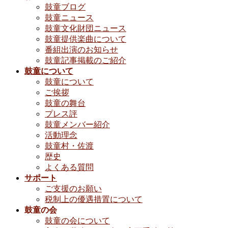
鼓童ブログ
鼓童ニュース
鼓童文化財団ニュース
鼓童提供楽曲について
番組出演のお知らせ
鼓童記事掲載のご紹介
鼓童について
鼓童について
ご挨拶
鼓童の舞台
プレス評
鼓童メンバー紹介
活動理念
鼓童村・佐渡
歴史
よくある質問
サポート
ご支援のお願い
税制上の優遇措置について
鼓童の会
鼓童の会について