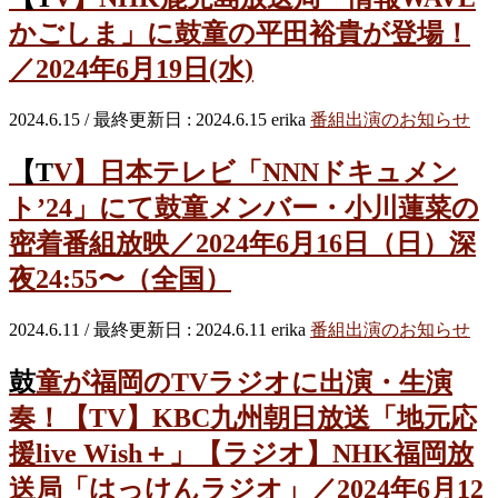
かごしま」に鼓童の平田裕貴が登場！
／2024年6月19日(水)
2024.6.15
/ 最終更新日 :
2024.6.15
erika
番組出演のお知らせ
【TV】日本テレビ「NNNドキュメン
ト’24」にて鼓童メンバー・小川蓮菜の
密着番組放映／2024年6月16日（日）深
夜24:55〜（全国）
2024.6.11
/ 最終更新日 :
2024.6.11
erika
番組出演のお知らせ
鼓童が福岡のTVラジオに出演・生演
奏！【TV】KBC九州朝日放送「地元応
援live Wish＋」【ラジオ】NHK福岡放
送局「はっけんラジオ」／2024年6月12