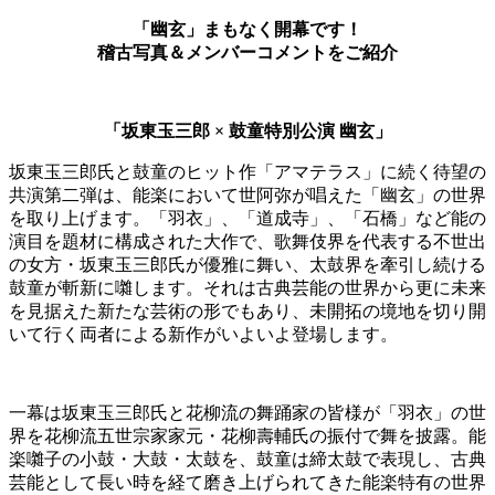
「幽玄」まもなく開幕です！
稽古写真＆メンバーコメントをご紹介
「坂東玉三郎 × 鼓童特別公演 幽玄」
坂東玉三郎氏と鼓童のヒット作「アマテラス」に続く待望の
共演第二弾は、能楽において世阿弥が唱えた「幽玄」の世界
を取り上げます。「羽衣」、「道成寺」、「石橋」など能の
演目を題材に構成された大作で、歌舞伎界を代表する不世出
の女方・坂東玉三郎氏が優雅に舞い、太鼓界を牽引し続ける
鼓童が斬新に囃します。それは古典芸能の世界から更に未来
を見据えた新たな芸術の形でもあり、未開拓の境地を切り開
いて行く両者による新作がいよいよ登場します。
一幕は坂東玉三郎氏と花柳流の舞踊家の皆様が「羽衣」の世
界を花柳流五世宗家家元・花柳壽輔氏の振付で舞を披露。能
楽囃子の小鼓・大鼓・太鼓を、鼓童は締太鼓で表現し、古典
芸能として長い時を経て磨き上げられてきた能楽特有の世界