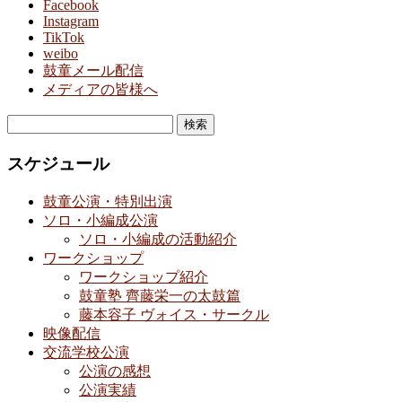
Facebook
Instagram
TikTok
weibo
鼓童メール配信
メディアの皆様へ
検
索:
スケジュール
鼓童公演・特別出演
ソロ・小編成公演
ソロ・小編成の活動紹介
ワークショップ
ワークショップ紹介
鼓童塾 齊藤栄一の太鼓篇
藤本容子 ヴォイス・サークル
映像配信
交流学校公演
公演の感想
公演実績