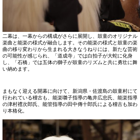
二幕は、一幕からの構成がさらに展開し、鼓童のオリジナル
楽曲と能楽の様式が融合します。その能楽の様式と鼓童の楽
曲の移り変わりから生まれる大きなうねりには、新たな芸術
の可能性が感じられ、「道成寺」では白拍子が大蛇に化身
し、「石橋」では五体の獅子が鼓童のリズムと共に勇壮に舞
い納めます。
まもなく迎える開幕に向けて、新潟県・佐渡島の鼓童村にて
行われている稽古も、能楽囃子指導の亀井広忠氏、能楽指導
の津村禮次郎氏、能管指導の田中傳十郎氏による稽古も加わ
り本格化。