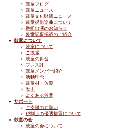
鼓童ブログ
鼓童ニュース
鼓童文化財団ニュース
鼓童提供楽曲について
番組出演のお知らせ
鼓童記事掲載のご紹介
鼓童について
鼓童について
ご挨拶
鼓童の舞台
プレス評
鼓童メンバー紹介
活動理念
鼓童村・佐渡
歴史
よくある質問
サポート
ご支援のお願い
税制上の優遇措置について
鼓童の会
鼓童の会について