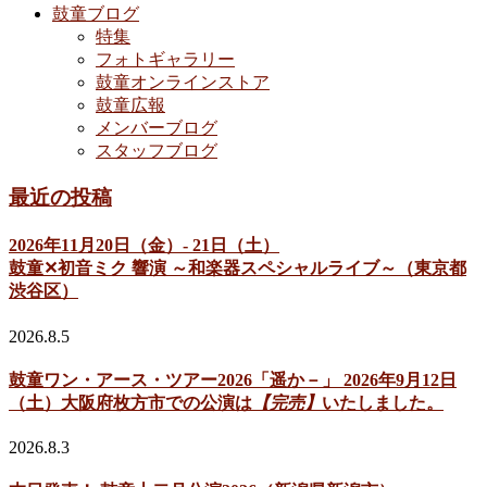
鼓童ブログ
特集
フォトギャラリー
鼓童オンラインストア
鼓童広報
メンバーブログ
スタッフブログ
最近の投稿
2026年11月20日（金）- 21日（土）
鼓童✕初音ミク 響演 ～和楽器スペシャルライブ～（東京都
渋谷区）
2026.8.5
鼓童ワン・アース・ツアー2026「遥か－」 2026年9月12日
（土）大阪府枚方市での公演は
【完売】
いたしました。
2026.8.3