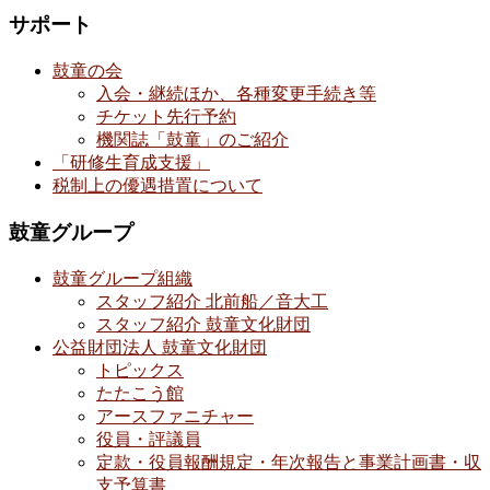
サポート
鼓童の会
入会・継続ほか、各種変更手続き等
チケット先行予約
機関誌「鼓童」のご紹介
「研修生育成支援」
税制上の優遇措置について
鼓童グループ
鼓童グループ組織
スタッフ紹介 北前船／音大工
スタッフ紹介 鼓童文化財団
公益財団法人 鼓童文化財団
トピックス
たたこう館
アースファニチャー
役員・評議員
定款・役員報酬規定・年次報告と事業計画書・収
支予算書