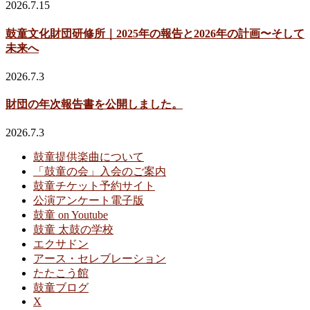
2026.7.15
鼓童文化財団研修所｜2025年の報告と2026年の計画〜そして
未来へ
2026.7.3
財団の年次報告書を公開しました。
2026.7.3
鼓童提供楽曲について
「鼓童の会」入会のご案内
鼓童チケット予約サイト
公演アンケート電子版
鼓童 on Youtube
鼓童 太鼓の学校
エクサドン
アース・セレブレーション
たたこう館
鼓童ブログ
X