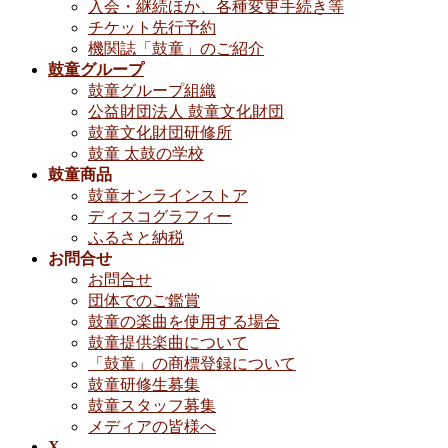
入会・継続ほか、各種変更手続き等
チケット先行予約
機関誌「鼓童」のご紹介
鼓童グループ
鼓童グループ組織
公益財団法人 鼓童文化財団
鼓童文化財団研修所
鼓童 太鼓の学校
鼓童商品
鼓童オンラインストア
ディスコグラフィー
ふるさと納税
お問合せ
お問合せ
団体でのご鑑賞
鼓童の楽曲を使用する場合
鼓童提供楽曲について
「鼓童」の商標登録について
鼓童研修生募集
鼓童スタッフ募集
メディアの皆様へ
X