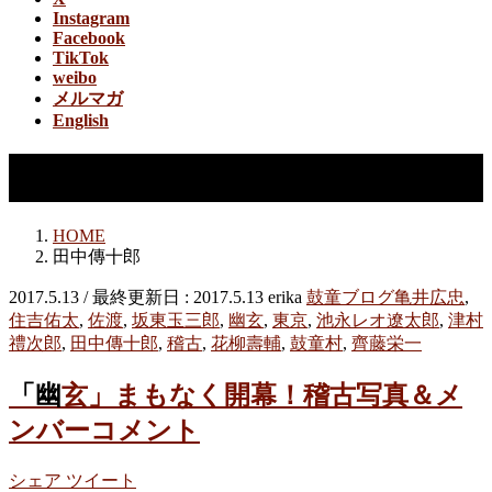
Instagram
Facebook
TikTok
weibo
メルマガ
English
田中傳十郎
HOME
田中傳十郎
2017.5.13
/ 最終更新日 :
2017.5.13
erika
鼓童ブログ
亀井広忠
,
住吉佑太
,
佐渡
,
坂東玉三郎
,
幽玄
,
東京
,
池永レオ遼太郎
,
津村
禮次郎
,
田中傳十郎
,
稽古
,
花柳壽輔
,
鼓童村
,
齊藤栄一
「幽玄」まもなく開幕！稽古写真＆メ
ンバーコメント
シェア
ツイート