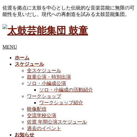
佐渡を拠点に太鼓を中心とした伝統的な音楽芸能に無限の可
能性を見いだし、現代への再創造を試みる太鼓芸能集団。
MENU
ホーム
スケジュール
全スケジュール
鼓童公演・特別出演
ソロ・小編成公演
ソロ・小編成の活動紹介
ワークショップ
ワークショップ紹介
映像配信
交流学校公演
佐渡 年間公演スケジュール
過去のイベント
お知らせ