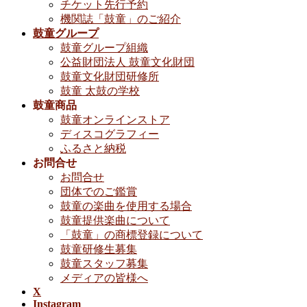
チケット先行予約
機関誌「鼓童」のご紹介
鼓童グループ
鼓童グループ組織
公益財団法人 鼓童文化財団
鼓童文化財団研修所
鼓童 太鼓の学校
鼓童商品
鼓童オンラインストア
ディスコグラフィー
ふるさと納税
お問合せ
お問合せ
団体でのご鑑賞
鼓童の楽曲を使用する場合
鼓童提供楽曲について
「鼓童」の商標登録について
鼓童研修生募集
鼓童スタッフ募集
メディアの皆様へ
X
Instagram