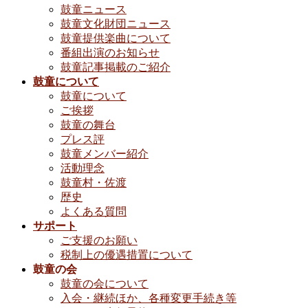
鼓童ニュース
鼓童文化財団ニュース
鼓童提供楽曲について
番組出演のお知らせ
鼓童記事掲載のご紹介
鼓童について
鼓童について
ご挨拶
鼓童の舞台
プレス評
鼓童メンバー紹介
活動理念
鼓童村・佐渡
歴史
よくある質問
サポート
ご支援のお願い
税制上の優遇措置について
鼓童の会
鼓童の会について
入会・継続ほか、各種変更手続き等