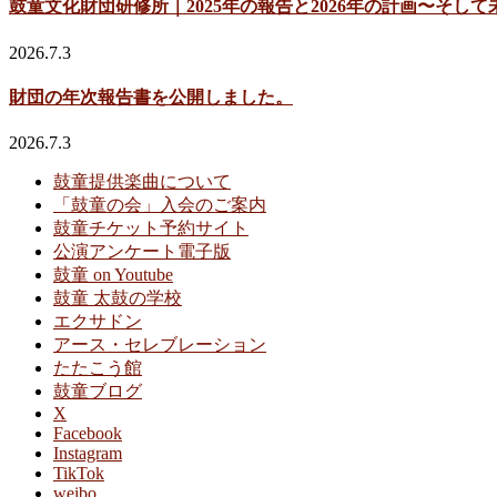
鼓童文化財団研修所｜2025年の報告と2026年の計画〜そして
2026.7.3
財団の年次報告書を公開しました。
2026.7.3
鼓童提供楽曲について
「鼓童の会」入会のご案内
鼓童チケット予約サイト
公演アンケート電子版
鼓童 on Youtube
鼓童 太鼓の学校
エクサドン
アース・セレブレーション
たたこう館
鼓童ブログ
X
Facebook
Instagram
TikTok
weibo