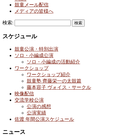
鼓童メール配信
メディアの皆様へ
検索:
スケジュール
鼓童公演・特別出演
ソロ・小編成公演
ソロ・小編成の活動紹介
ワークショップ
ワークショップ紹介
鼓童塾 齊藤栄一の太鼓篇
藤本容子 ヴォイス・サークル
映像配信
交流学校公演
公演の感想
公演実績
佐渡 年間公演スケジュール
ニュース