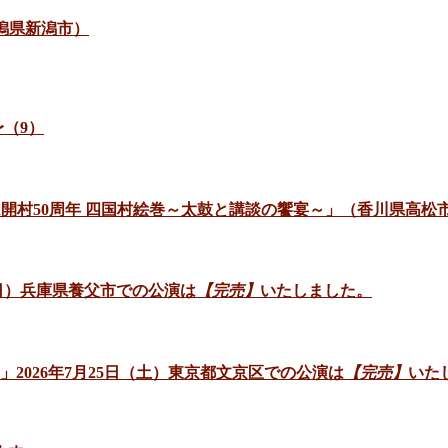
新潟県新潟市）
（9）
ゼアム開村50周年 四国村絵巻～太鼓と講談の饗宴～」（香川県高松
日（日）兵庫県養父市での公演は
【完売】
いたしました。
」2026年7月25日（土）東京都文京区での公演は
【完売】
いた