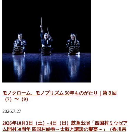
モノクローム、モノプリズム 50年ものがたり｜第３回
（7）〜（9）
2026.7.27
2026年10月3日（土）- 4日（日）鼓童出演「四国村ミウゼア
ム開村50周年 四国村絵巻～太鼓と講談の饗宴～」（香川県