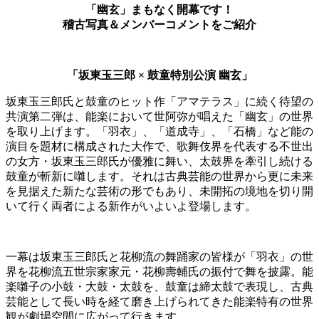
「幽玄」まもなく開幕です！
稽古写真＆メンバーコメントをご紹介
「坂東玉三郎 × 鼓童特別公演 幽玄」
坂東玉三郎氏と鼓童のヒット作「アマテラス」に続く待望の
共演第二弾は、能楽において世阿弥が唱えた「幽玄」の世界
を取り上げます。「羽衣」、「道成寺」、「石橋」など能の
演目を題材に構成された大作で、歌舞伎界を代表する不世出
の女方・坂東玉三郎氏が優雅に舞い、太鼓界を牽引し続ける
鼓童が斬新に囃します。それは古典芸能の世界から更に未来
を見据えた新たな芸術の形でもあり、未開拓の境地を切り開
いて行く両者による新作がいよいよ登場します。
一幕は坂東玉三郎氏と花柳流の舞踊家の皆様が「羽衣」の世
界を花柳流五世宗家家元・花柳壽輔氏の振付で舞を披露。能
楽囃子の小鼓・大鼓・太鼓を、鼓童は締太鼓で表現し、古典
芸能として長い時を経て磨き上げられてきた能楽特有の世界
観が劇場空間に広がって行きます。