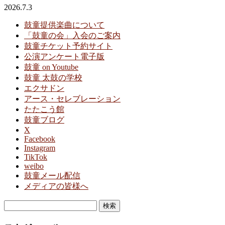
2026.7.3
鼓童提供楽曲について
「鼓童の会」入会のご案内
鼓童チケット予約サイト
公演アンケート電子版
鼓童 on Youtube
鼓童 太鼓の学校
エクサドン
アース・セレブレーション
たたこう館
鼓童ブログ
X
Facebook
Instagram
TikTok
weibo
鼓童メール配信
メディアの皆様へ
検
索: