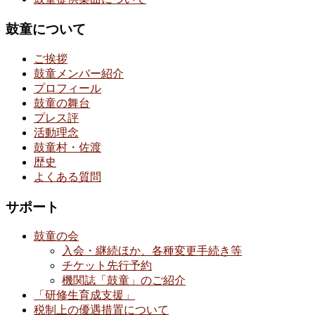
鼓童について
ご挨拶
鼓童メンバー紹介
プロフィール
鼓童の舞台
プレス評
活動理念
鼓童村・佐渡
歴史
よくある質問
サポート
鼓童の会
入会・継続ほか、各種変更手続き等
チケット先行予約
機関誌「鼓童」のご紹介
「研修生育成支援」
税制上の優遇措置について