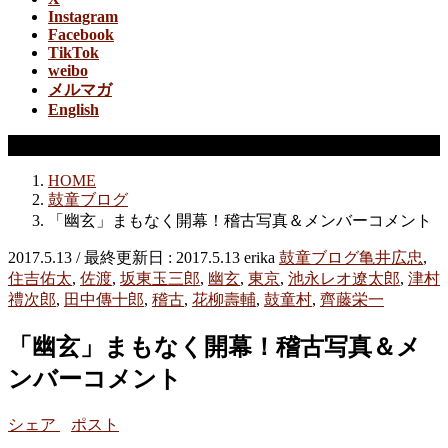
Instagram
Facebook
TikTok
weibo
メルマガ
English
鼓童ブログ
HOME
鼓童ブログ
「幽玄」まもなく開幕！稽古写真＆メンバーコメント
2017.5.13
/ 最終更新日 :
2017.5.13
erika
鼓童ブログ
亀井広忠
,
住吉佑太
,
佐渡
,
坂東玉三郎
,
幽玄
,
東京
,
池永レオ遼太郎
,
津村
禮次郎
,
田中傳十郎
,
稽古
,
花柳壽輔
,
鼓童村
,
齊藤栄一
「幽玄」まもなく開幕！稽古写真＆メ
ンバーコメント
シェア
ポスト