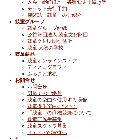
入会・継続ほか、各種変更手続き等
チケット先行予約
機関誌「鼓童」のご紹介
鼓童グループ
鼓童グループ組織
公益財団法人 鼓童文化財団
鼓童文化財団研修所
鼓童 太鼓の学校
鼓童商品
鼓童オンラインストア
ディスコグラフィー
ふるさと納税
お問合せ
お問合せ
団体でのご鑑賞
鼓童の楽曲を使用する場合
鼓童提供楽曲について
「鼓童」の商標登録について
鼓童研修生募集
鼓童スタッフ募集
メディアの皆様へ
X