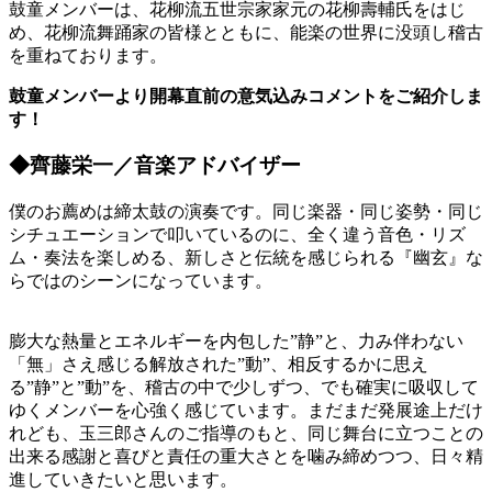
鼓童メンバーは、花柳流五世宗家家元の花柳壽輔氏をはじ
め、花柳流舞踊家の皆様とともに、能楽の世界に没頭し稽古
を重ねております。
鼓童メンバーより開幕直前の意気込みコメントをご紹介しま
す！
◆齊藤栄一／音楽アドバイザー
僕のお薦めは締太鼓の演奏です。同じ楽器・同じ姿勢・同じ
シチュエーションで叩いているのに、全く違う音色・リズ
ム・奏法を楽しめる、新しさと伝統を感じられる『幽玄』な
らではのシーンになっています。
膨大な熱量とエネルギーを内包した”静”と、力み伴わない
「無」さえ感じる解放された”動”、相反するかに思え
る”静”と”動”を、稽古の中で少しずつ、でも確実に吸収して
ゆくメンバーを心強く感じています。まだまだ発展途上だけ
れども、玉三郎さんのご指導のもと、同じ舞台に立つことの
出来る感謝と喜びと責任の重大さとを噛み締めつつ、日々精
進していきたいと思います。