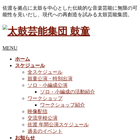
佐渡を拠点に太鼓を中心とした伝統的な音楽芸能に無限の可
能性を見いだし、現代への再創造を試みる太鼓芸能集団。
MENU
ホーム
スケジュール
全スケジュール
鼓童公演・特別出演
ソロ・小編成公演
ソロ・小編成の活動紹介
ワークショップ
ワークショップ紹介
映像配信
交流学校公演
佐渡 年間公演スケジュール
過去のイベント
お知らせ