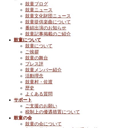
鼓童ブログ
鼓童ニュース
鼓童文化財団ニュース
鼓童提供楽曲について
番組出演のお知らせ
鼓童記事掲載のご紹介
鼓童について
鼓童について
ご挨拶
鼓童の舞台
プレス評
鼓童メンバー紹介
活動理念
鼓童村・佐渡
歴史
よくある質問
サポート
ご支援のお願い
税制上の優遇措置について
鼓童の会
鼓童の会について