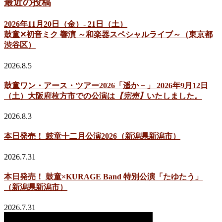
最近の投稿
2026年11月20日（金）- 21日（土）
鼓童✕初音ミク 響演 ～和楽器スペシャルライブ～（東京都
渋谷区）
2026.8.5
鼓童ワン・アース・ツアー2026「遥か－」 2026年9月12日
（土）大阪府枚方市での公演は
【完売】
いたしました。
2026.8.3
本日発売！ 鼓童十二月公演2026（新潟県新潟市）
2026.7.31
本日発売！ 鼓童×KURAGE Band 特別公演「たゆたう」
（新潟県新潟市）
2026.7.31