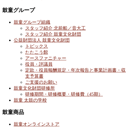
鼓童グループ
鼓童グループ組織
スタッフ紹介 北前船／音大工
スタッフ紹介 鼓童文化財団
公益財団法人 鼓童文化財団
トピックス
たたこう館
アースファニチャー
役員・評議員
定款・役員報酬規定・年次報告と事業計画書・収
支予算書
ご支援のお願い
鼓童文化財団研修所
研修期間・研修概要・研修費（45期）
鼓童 太鼓の学校
鼓童商品
鼓童オンラインストア