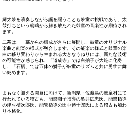
締太鼓を演奏しながら謡を謡うことも鼓童の挑戦であり、太
鼓打ちという範疇から解き放たれた鼓童の音楽性が期待され
ます。
二幕は、一幕からの構成がさらに展開し、鼓童のオリジナル
楽曲と能楽の様式が融合します。その能楽の様式と鼓童の楽
曲の移り変わりから生まれる大きなうねりには、新たな芸術
の可能性が感じられ、「道成寺」では白拍子が大蛇に化身
し、「石橋」では五体の獅子が鼓童のリズムと共に勇壮に舞
い納めます。
まもなく迎える開幕に向けて、新潟県・佐渡島の鼓童村にて
行われている稽古も、能楽囃子指導の亀井広忠氏、能楽指導
の津村禮次郎氏、能管指導の田中傳十郎氏による稽古も加わ
り本格化。