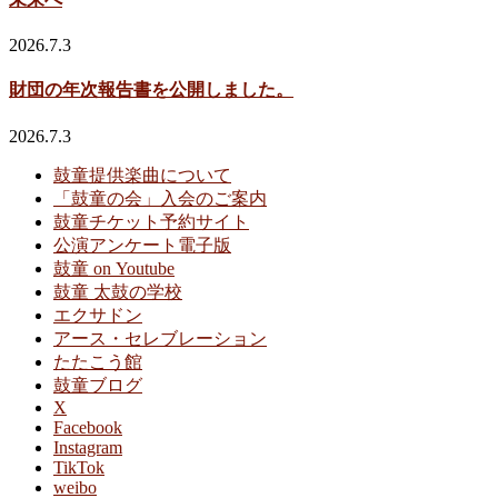
2026.7.3
財団の年次報告書を公開しました。
2026.7.3
鼓童提供楽曲について
「鼓童の会」入会のご案内
鼓童チケット予約サイト
公演アンケート電子版
鼓童 on Youtube
鼓童 太鼓の学校
エクサドン
アース・セレブレーション
たたこう館
鼓童ブログ
X
Facebook
Instagram
TikTok
weibo