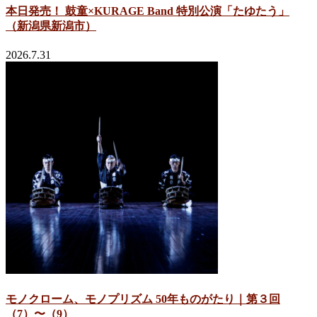
本日発売！ 鼓童×KURAGE Band 特別公演「たゆたう」
（新潟県新潟市）
2026.7.31
モノクローム、モノプリズム 50年ものがたり｜第３回
（7）〜（9）