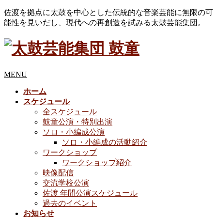
佐渡を拠点に太鼓を中心とした伝統的な音楽芸能に無限の可
能性を見いだし、現代への再創造を試みる太鼓芸能集団。
MENU
ホーム
スケジュール
全スケジュール
鼓童公演・特別出演
ソロ・小編成公演
ソロ・小編成の活動紹介
ワークショップ
ワークショップ紹介
映像配信
交流学校公演
佐渡 年間公演スケジュール
過去のイベント
お知らせ