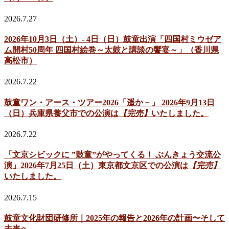
2026.7.27
2026年10月3日（土）- 4日（日）鼓童出演「四国村ミウゼア
ム開村50周年 四国村絵巻～太鼓と講談の饗宴～」（香川県
高松市）
2026.7.22
鼓童ワン・アース・ツアー2026「遥か－」 2026年9月13日
（日）兵庫県養父市での公演は
【完売】
いたしました。
2026.7.22
「文京シビックに ”鼓童”がやってくる！ ぶんきょう交流公
演」2026年7月25日（土）東京都文京区での公演は
【完売】
いたしました。
2026.7.15
鼓童文化財団研修所｜2025年の報告と2026年の計画〜そして
未来へ