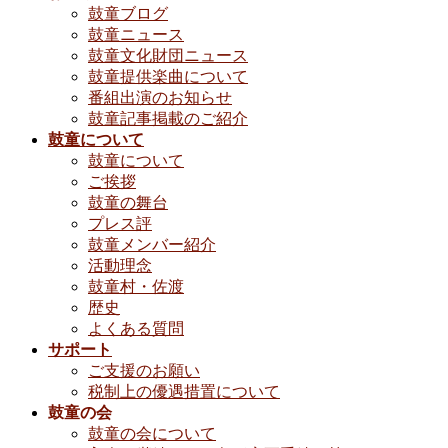
鼓童ブログ
鼓童ニュース
鼓童文化財団ニュース
鼓童提供楽曲について
番組出演のお知らせ
鼓童記事掲載のご紹介
鼓童について
鼓童について
ご挨拶
鼓童の舞台
プレス評
鼓童メンバー紹介
活動理念
鼓童村・佐渡
歴史
よくある質問
サポート
ご支援のお願い
税制上の優遇措置について
鼓童の会
鼓童の会について