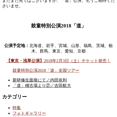
まだまだ先ではございますが、「道」公演、乞うご期待くだ
さいませ。
鼓童特別公演2018「道」
公演予定地：
北海道、岩手、宮城、山形、福島、茨城、栃
木、群馬、東京、愛知、京都
【東京・浅草公演】
2018年2月3日（土）チケット発売！
鼓童特別公演2018「道」全国ツアー
新研修生面接にて／内田依利
「道」稽古場より②／吉田航大
カテゴリー
特集
フォトギャラリー