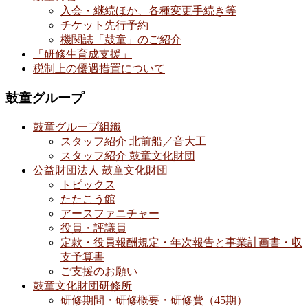
入会・継続ほか、各種変更手続き等
チケット先行予約
機関誌「鼓童」のご紹介
「研修生育成支援」
税制上の優遇措置について
鼓童グループ
鼓童グループ組織
スタッフ紹介 北前船／音大工
スタッフ紹介 鼓童文化財団
公益財団法人 鼓童文化財団
トピックス
たたこう館
アースファニチャー
役員・評議員
定款・役員報酬規定・年次報告と事業計画書・収
支予算書
ご支援のお願い
鼓童文化財団研修所
研修期間・研修概要・研修費（45期）