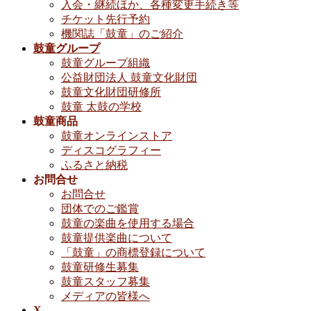
入会・継続ほか、各種変更手続き等
チケット先行予約
機関誌「鼓童」のご紹介
鼓童グループ
鼓童グループ組織
公益財団法人 鼓童文化財団
鼓童文化財団研修所
鼓童 太鼓の学校
鼓童商品
鼓童オンラインストア
ディスコグラフィー
ふるさと納税
お問合せ
お問合せ
団体でのご鑑賞
鼓童の楽曲を使用する場合
鼓童提供楽曲について
「鼓童」の商標登録について
鼓童研修生募集
鼓童スタッフ募集
メディアの皆様へ
X