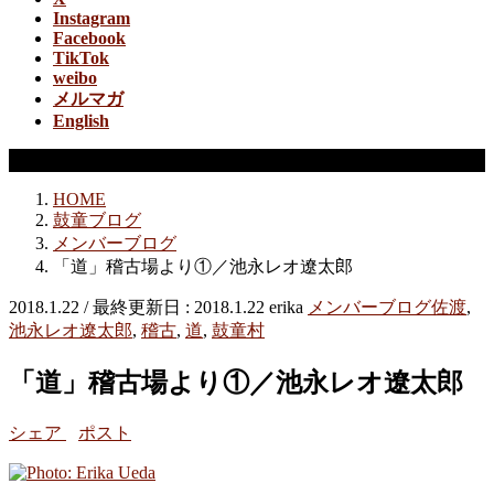
Instagram
Facebook
TikTok
weibo
メルマガ
English
メンバーブログ
HOME
鼓童ブログ
メンバーブログ
「道」稽古場より①／池永レオ遼太郎
2018.1.22
/ 最終更新日 :
2018.1.22
erika
メンバーブログ
佐渡
,
池永レオ遼太郎
,
稽古
,
道
,
鼓童村
「道」稽古場より①／池永レオ遼太郎
シェア
ポスト