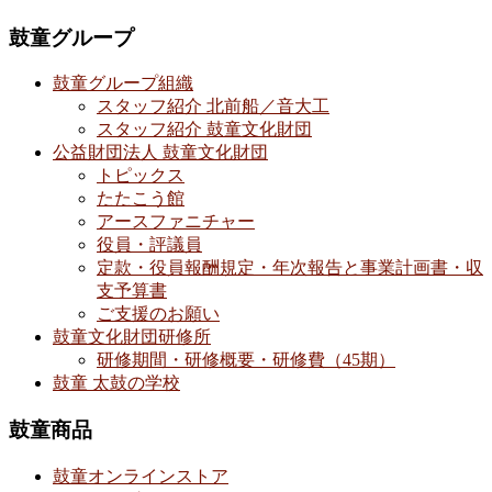
鼓童グループ
鼓童グループ組織
スタッフ紹介 北前船／音大工
スタッフ紹介 鼓童文化財団
公益財団法人 鼓童文化財団
トピックス
たたこう館
アースファニチャー
役員・評議員
定款・役員報酬規定・年次報告と事業計画書・収
支予算書
ご支援のお願い
鼓童文化財団研修所
研修期間・研修概要・研修費（45期）
鼓童 太鼓の学校
鼓童商品
鼓童オンラインストア