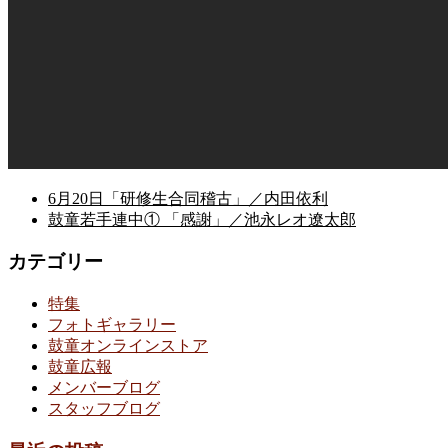
6月20日「研修生合同稽古」／内田依利
鼓童若手連中① 「感謝」／池永レオ遼太郎
カテゴリー
特集
フォトギャラリー
鼓童オンラインストア
鼓童広報
メンバーブログ
スタッフブログ