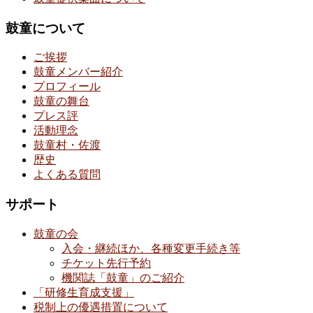
鼓童について
ご挨拶
鼓童メンバー紹介
プロフィール
鼓童の舞台
プレス評
活動理念
鼓童村・佐渡
歴史
よくある質問
サポート
鼓童の会
入会・継続ほか、各種変更手続き等
チケット先行予約
機関誌「鼓童」のご紹介
「研修生育成支援」
税制上の優遇措置について