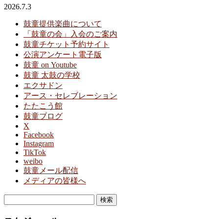
2026.7.3
鼓童提供楽曲について
「鼓童の会」入会のご案内
鼓童チケット予約サイト
公演アンケート電子版
鼓童 on Youtube
鼓童 太鼓の学校
エクサドン
アース・セレブレーション
たたこう館
鼓童ブログ
X
Facebook
Instagram
TikTok
weibo
鼓童メール配信
メディアの皆様へ
検
索: