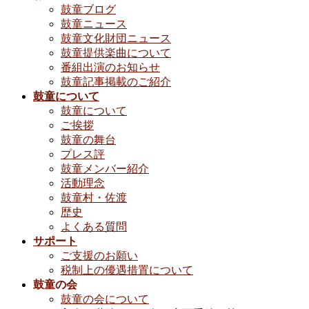
鼓童ブログ
鼓童ニュース
鼓童文化財団ニュース
鼓童提供楽曲について
番組出演のお知らせ
鼓童記事掲載のご紹介
鼓童について
鼓童について
ご挨拶
鼓童の舞台
プレス評
鼓童メンバー紹介
活動理念
鼓童村・佐渡
歴史
よくある質問
サポート
ご支援のお願い
税制上の優遇措置について
鼓童の会
鼓童の会について