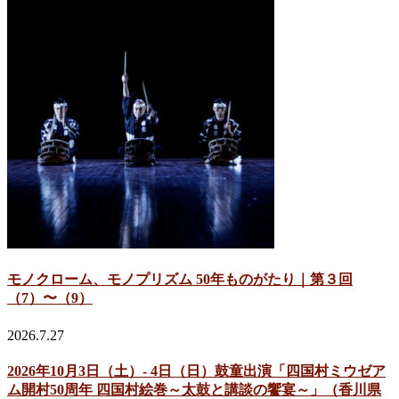
モノクローム、モノプリズム 50年ものがたり｜第３回
（7）〜（9）
2026.7.27
2026年10月3日（土）- 4日（日）鼓童出演「四国村ミウゼア
ム開村50周年 四国村絵巻～太鼓と講談の饗宴～」（香川県