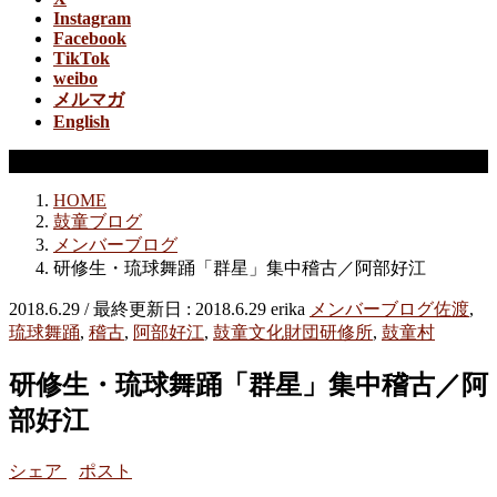
Instagram
Facebook
TikTok
weibo
メルマガ
English
メンバーブログ
HOME
鼓童ブログ
メンバーブログ
研修生・琉球舞踊「群星」集中稽古／阿部好江
2018.6.29
/ 最終更新日 :
2018.6.29
erika
メンバーブログ
佐渡
,
琉球舞踊
,
稽古
,
阿部好江
,
鼓童文化財団研修所
,
鼓童村
研修生・琉球舞踊「群星」集中稽古／阿
部好江
シェア
ポスト