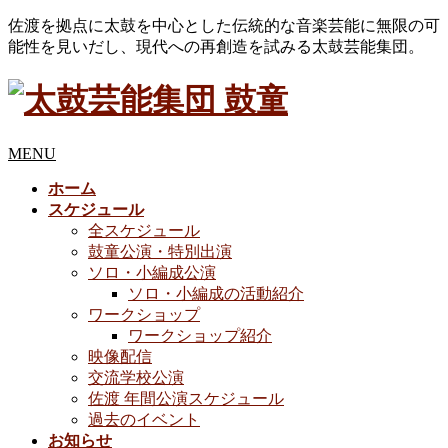
佐渡を拠点に太鼓を中心とした伝統的な音楽芸能に無限の可
能性を見いだし、現代への再創造を試みる太鼓芸能集団。
MENU
ホーム
スケジュール
全スケジュール
鼓童公演・特別出演
ソロ・小編成公演
ソロ・小編成の活動紹介
ワークショップ
ワークショップ紹介
映像配信
交流学校公演
佐渡 年間公演スケジュール
過去のイベント
お知らせ