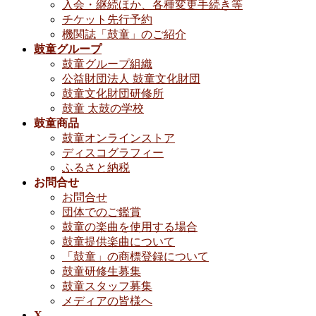
入会・継続ほか、各種変更手続き等
チケット先行予約
機関誌「鼓童」のご紹介
鼓童グループ
鼓童グループ組織
公益財団法人 鼓童文化財団
鼓童文化財団研修所
鼓童 太鼓の学校
鼓童商品
鼓童オンラインストア
ディスコグラフィー
ふるさと納税
お問合せ
お問合せ
団体でのご鑑賞
鼓童の楽曲を使用する場合
鼓童提供楽曲について
「鼓童」の商標登録について
鼓童研修生募集
鼓童スタッフ募集
メディアの皆様へ
X