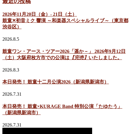
最近の投稿
2026年11月20日（金）- 21日（土）
鼓童✕初音ミク 響演 ～和楽器スペシャルライブ～（東京都
渋谷区）
2026.8.5
鼓童ワン・アース・ツアー2026「遥か－」 2026年9月12日
（土）大阪府枚方市での公演は
【完売】
いたしました。
2026.8.3
本日発売！ 鼓童十二月公演2026（新潟県新潟市）
2026.7.31
本日発売！ 鼓童×KURAGE Band 特別公演「たゆたう」
（新潟県新潟市）
2026.7.31