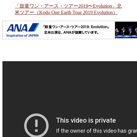
「鼓童ワン・アース・ツアー2019〜Evolution」北
米ツアー（Kodo One Earth Tour 2019 Evolution）