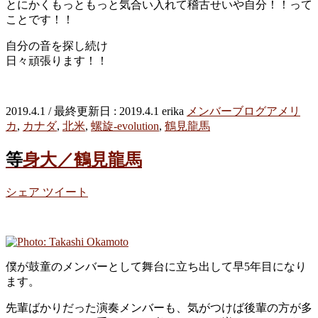
とにかくもっともっと気合い入れて稽古せいや自分！！って
ことです！！
自分の音を探し続け
日々頑張ります！！
2019.4.1
/ 最終更新日 :
2019.4.1
erika
メンバーブログ
アメリ
カ
,
カナダ
,
北米
,
螺旋-evolution
,
鶴見龍馬
等身大／鶴見龍馬
シェア
ツイート
僕が鼓童のメンバーとして舞台に立ち出して早5年目になり
ます。
先輩ばかりだった演奏メンバーも、気がつけば後輩の方が多