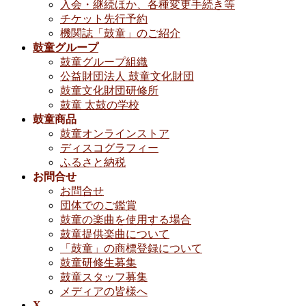
入会・継続ほか、各種変更手続き等
チケット先行予約
機関誌「鼓童」のご紹介
鼓童グループ
鼓童グループ組織
公益財団法人 鼓童文化財団
鼓童文化財団研修所
鼓童 太鼓の学校
鼓童商品
鼓童オンラインストア
ディスコグラフィー
ふるさと納税
お問合せ
お問合せ
団体でのご鑑賞
鼓童の楽曲を使用する場合
鼓童提供楽曲について
「鼓童」の商標登録について
鼓童研修生募集
鼓童スタッフ募集
メディアの皆様へ
X