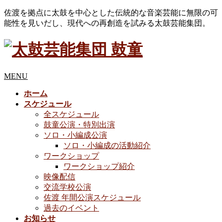
佐渡を拠点に太鼓を中心とした伝統的な音楽芸能に無限の可
能性を見いだし、現代への再創造を試みる太鼓芸能集団。
MENU
ホーム
スケジュール
全スケジュール
鼓童公演・特別出演
ソロ・小編成公演
ソロ・小編成の活動紹介
ワークショップ
ワークショップ紹介
映像配信
交流学校公演
佐渡 年間公演スケジュール
過去のイベント
お知らせ