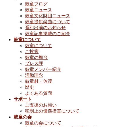
鼓童ブログ
鼓童ニュース
鼓童文化財団ニュース
鼓童提供楽曲について
番組出演のお知らせ
鼓童記事掲載のご紹介
鼓童について
鼓童について
ご挨拶
鼓童の舞台
プレス評
鼓童メンバー紹介
活動理念
鼓童村・佐渡
歴史
よくある質問
サポート
ご支援のお願い
税制上の優遇措置について
鼓童の会
鼓童の会について