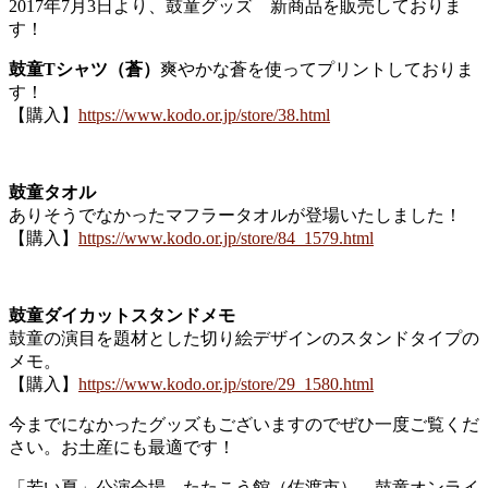
2017年7月3日より、鼓童グッズ 新商品を販売しておりま
す！
鼓童Tシャツ（蒼）
爽やかな蒼を使ってプリントしておりま
す！
【購入】
https://www.kodo.or.jp/store/38.html
鼓童タオル
ありそうでなかったマフラータオルが登場いたしました！
【購入】
https://www.kodo.or.jp/store/84_1579.html
鼓童ダイカットスタンドメモ
鼓童の演目を題材とした切り絵デザインのスタンドタイプの
メモ。
【購入】
https://www.kodo.or.jp/store/29_1580.html
今までになかったグッズもございますのでぜひ一度ご覧くだ
さい。お土産にも最適です！
「若い夏」公演会場、たたこう館（佐渡市）、鼓童オンライ