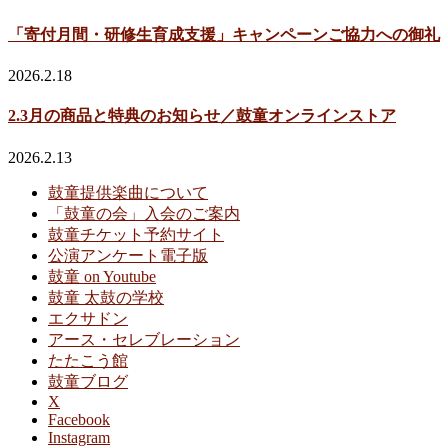
「寄付月間・研修生育成支援」キャンペーンご協力への御礼
2026.2.18
2.3月の商品と特典のお知らせ／鼓童オンラインストア
2026.2.13
鼓童提供楽曲について
「鼓童の会」入会のご案内
鼓童チケット予約サイト
公演アンケート電子版
鼓童 on Youtube
鼓童 太鼓の学校
エクサドン
アース・セレブレーション
たたこう館
鼓童ブログ
X
Facebook
Instagram