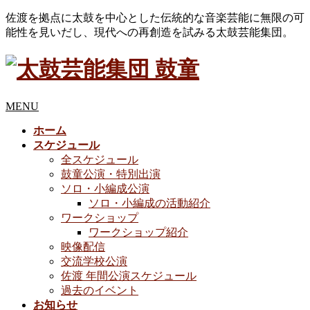
佐渡を拠点に太鼓を中心とした伝統的な音楽芸能に無限の可
能性を見いだし、現代への再創造を試みる太鼓芸能集団。
MENU
ホーム
スケジュール
全スケジュール
鼓童公演・特別出演
ソロ・小編成公演
ソロ・小編成の活動紹介
ワークショップ
ワークショップ紹介
映像配信
交流学校公演
佐渡 年間公演スケジュール
過去のイベント
お知らせ