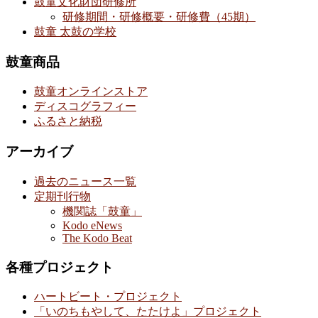
鼓童文化財団研修所
研修期間・研修概要・研修費（45期）
鼓童 太鼓の学校
鼓童商品
鼓童オンラインストア
ディスコグラフィー
ふるさと納税
アーカイブ
過去のニュース一覧
定期刊行物
機関誌「鼓童」
Kodo eNews
The Kodo Beat
各種プロジェクト
ハートビート・プロジェクト
「いのちもやして、たたけよ」プロジェクト