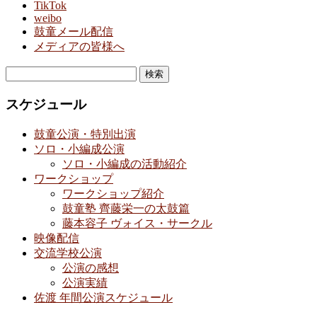
TikTok
weibo
鼓童メール配信
メディアの皆様へ
検
索:
スケジュール
鼓童公演・特別出演
ソロ・小編成公演
ソロ・小編成の活動紹介
ワークショップ
ワークショップ紹介
鼓童塾 齊藤栄一の太鼓篇
藤本容子 ヴォイス・サークル
映像配信
交流学校公演
公演の感想
公演実績
佐渡 年間公演スケジュール