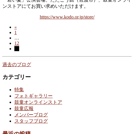
ンストアにてお買い求めいただけます。
https://www.kodo.or.jp/store/
«
投
ペ
1
稿
…
ー
ペ
12
ジ
ナ
ペ
13
ー
ー
ジ
ビ
ジ
過去のブログ
ゲ
ー
カテゴリー
シ
特集
ョ
フォトギャラリー
鼓童オンラインストア
ン
鼓童広報
メンバーブログ
スタッフブログ
最近の投稿