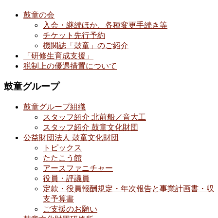
鼓童の会
入会・継続ほか、各種変更手続き等
チケット先行予約
機関誌「鼓童」のご紹介
「研修生育成支援」
税制上の優遇措置について
鼓童グループ
鼓童グループ組織
スタッフ紹介 北前船／音大工
スタッフ紹介 鼓童文化財団
公益財団法人 鼓童文化財団
トピックス
たたこう館
アースファニチャー
役員・評議員
定款・役員報酬規定・年次報告と事業計画書・収
支予算書
ご支援のお願い