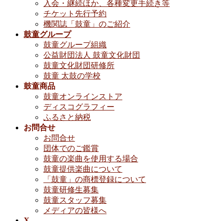
入会・継続ほか、各種変更手続き等
チケット先行予約
機関誌「鼓童」のご紹介
鼓童グループ
鼓童グループ組織
公益財団法人 鼓童文化財団
鼓童文化財団研修所
鼓童 太鼓の学校
鼓童商品
鼓童オンラインストア
ディスコグラフィー
ふるさと納税
お問合せ
お問合せ
団体でのご鑑賞
鼓童の楽曲を使用する場合
鼓童提供楽曲について
「鼓童」の商標登録について
鼓童研修生募集
鼓童スタッフ募集
メディアの皆様へ
X