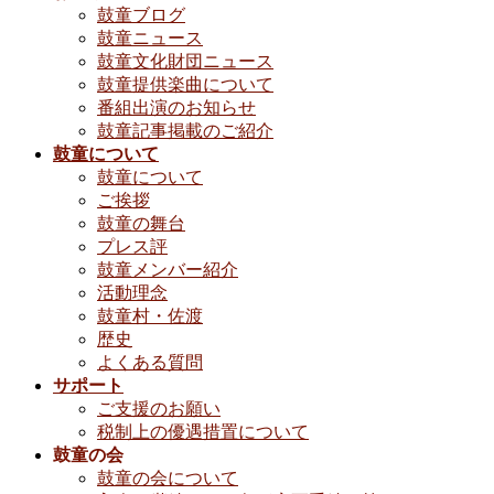
鼓童ブログ
鼓童ニュース
鼓童文化財団ニュース
鼓童提供楽曲について
番組出演のお知らせ
鼓童記事掲載のご紹介
鼓童について
鼓童について
ご挨拶
鼓童の舞台
プレス評
鼓童メンバー紹介
活動理念
鼓童村・佐渡
歴史
よくある質問
サポート
ご支援のお願い
税制上の優遇措置について
鼓童の会
鼓童の会について