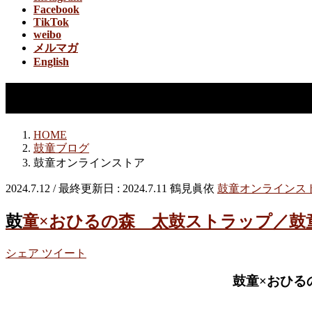
Facebook
TikTok
weibo
メルマガ
English
鼓童オンラインストア
HOME
鼓童ブログ
鼓童オンラインストア
2024.7.12
/ 最終更新日 :
2024.7.11
鶴見眞依
鼓童オンラインス
鼓童×おひるの森 太鼓ストラップ／
シェア
ツイート
鼓童×おひる