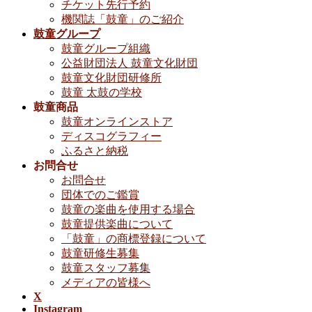
チケット先行予約
機関誌「鼓童」のご紹介
鼓童グループ
鼓童グループ組織
公益財団法人 鼓童文化財団
鼓童文化財団研修所
鼓童 太鼓の学校
鼓童商品
鼓童オンラインストア
ディスコグラフィー
ふるさと納税
お問合せ
お問合せ
団体でのご鑑賞
鼓童の楽曲を使用する場合
鼓童提供楽曲について
「鼓童」の商標登録について
鼓童研修生募集
鼓童スタッフ募集
メディアの皆様へ
X
Instagram