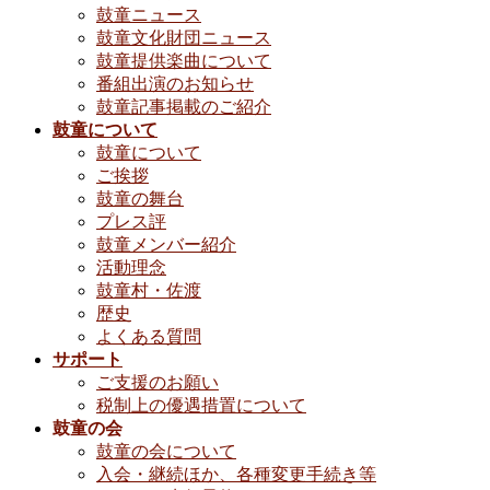
鼓童ニュース
鼓童文化財団ニュース
鼓童提供楽曲について
番組出演のお知らせ
鼓童記事掲載のご紹介
鼓童について
鼓童について
ご挨拶
鼓童の舞台
プレス評
鼓童メンバー紹介
活動理念
鼓童村・佐渡
歴史
よくある質問
サポート
ご支援のお願い
税制上の優遇措置について
鼓童の会
鼓童の会について
入会・継続ほか、各種変更手続き等