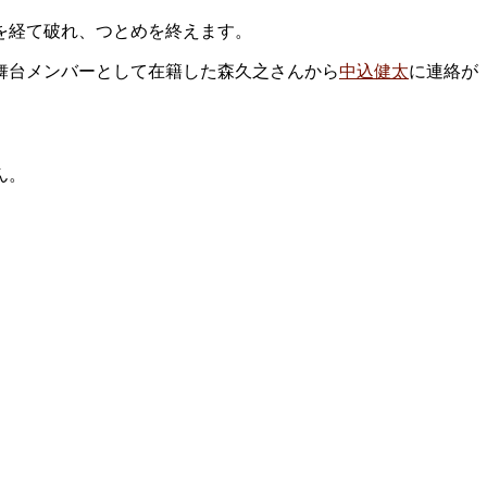
を経て破れ、つとめを終えます。
の舞台メンバーとして在籍した森久之さんから
中込健太
に連絡が
ん。