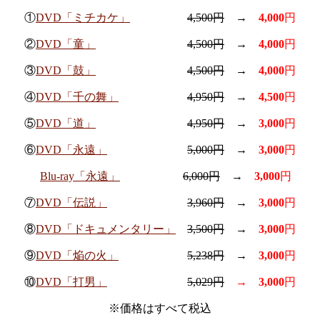
①
DVD「ミチカケ」
4,500円
→
4,000
円
②
DVD「童」
4,500円
→
4,000
円
③
DVD「鼓」
4,500円
→
4,000
円
④
DVD「千の舞」
4,950円
→
4,5
00
円
⑤
DVD「道」
4,950円
→
3,000
円
⑥
DVD「永遠」
5,000円
→
3,000
円
Blu-ray「永遠」
6,000円
→
3,000
円
⑦
DVD「伝説」
3,960円
→
3,000
円
⑧
DVD「ドキュメンタリー」
3,500円
→
3,000
円
⑨
DVD「焔の火」
5,238円
→
3,000
円
⑩
DVD「打男」
5,029円
→
3,000
円
※価格はすべて税込