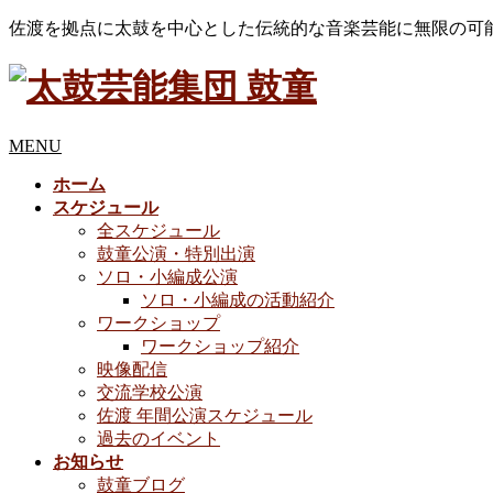
佐渡を拠点に太鼓を中心とした伝統的な音楽芸能に無限の可
MENU
ホーム
スケジュール
全スケジュール
鼓童公演・特別出演
ソロ・小編成公演
ソロ・小編成の活動紹介
ワークショップ
ワークショップ紹介
映像配信
交流学校公演
佐渡 年間公演スケジュール
過去のイベント
お知らせ
鼓童ブログ