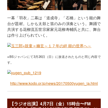
一幕「羽衣」二幕は「道成寺」「石橋」という能の舞
台が題材。しかも太鼓と笛のみの演奏という。舞踊で
共演する花柳流五世宗家家元花柳寿輔氏と共に、舞台
は作り上げられていく。
※BSジャパンにて3月26日（日）に放送されたものと同じ内容で
す。
http://www.kodo.or.jp/news/20170500yugen_ja.html
【ラジオ出演】4月7日（金）15時台〜FM