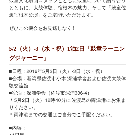
鼓童文化財団スタッフとともに鼓童について語り合う
とともに、太鼓体験、宿根木の魅力、そして「鼓童佐
渡宿根木公演」をご堪能いただけます。
ぜひこの機会をお見逃しなく !
5/2（火）-3（水・祝）1泊2日「鼓童ラーニン
グジャーニー」
■日程：2016年5月2日（火）-3日（水・祝）
■会場：新潟県佐渡市小木 深浦学舎および佐渡太鼓体
験交流館
■宿泊：深浦学舎（佐渡市深浦336-4）
＊5月2日（火）12時40分に佐渡島の両津港にお集ま
りください。
＊両津港までの交通はご自分でご手配ください。
■内容：
●1日目