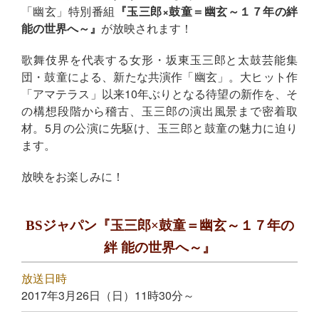
「幽玄」特別番組
『玉三郎×鼓童＝幽玄～１７年の絆
能の世界へ～』
が放映されます！
歌舞伎界を代表する女形・坂東玉三郎と太鼓芸能集
団・鼓童による、新たな共演作「幽玄」。大ヒット作
「アマテラス」以来10年ぶりとなる待望の新作を、そ
の構想段階から稽古、玉三郎の演出風景まで密着取
材。5月の公演に先駆け、玉三郎と鼓童の魅力に迫り
ます。
放映をお楽しみに！
BSジャパン『玉三郎×鼓童＝幽玄～１７年の
絆 能の世界へ～』
放送日時
2017年3月26日（日）11時30分～