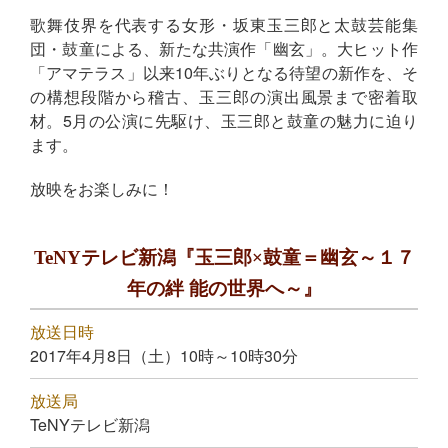
歌舞伎界を代表する女形・坂東玉三郎と太鼓芸能集
団・鼓童による、新たな共演作「幽玄」。大ヒット作
「アマテラス」以来10年ぶりとなる待望の新作を、そ
の構想段階から稽古、玉三郎の演出風景まで密着取
材。5月の公演に先駆け、玉三郎と鼓童の魅力に迫り
ます。
放映をお楽しみに！
TeNYテレビ新潟『玉三郎×鼓童＝幽玄～１７
年の絆 能の世界へ～』
放送日時
2017年4月8日（土）10時～10時30分
放送局
TeNYテレビ新潟