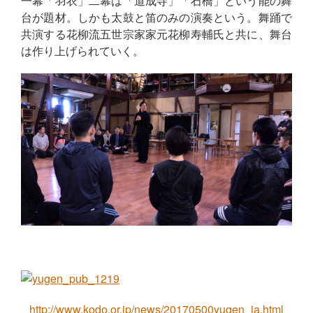
一幕「羽衣」二幕は「道成寺」「石橋」という能の舞
台が題材。しかも太鼓と笛のみの演奏という。舞踊で
共演する花柳流五世宗家家元花柳寿輔氏と共に、舞台
は作り上げられていく。
http://www.kodo.or.jp/news/20170500yugen_ja.html