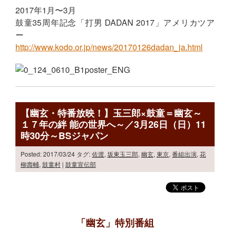
2017年1月〜3月
鼓童35周年記念「打男 DADAN 2017」アメリカツア
ー
http://www.kodo.or.jp/news/20170126dadan_ja.html
【幽玄・特番放映！】玉三郎×鼓童＝幽玄～
１７年の絆 能の世界へ～／3月26日（日）11
時30分～BSジャパン
Posted: 2017/03/24
タグ:
佐渡
,
坂東玉三郎
,
幽玄
,
東京
,
番組出演
,
花
柳壽輔
,
鼓童村
|
鼓童宣伝部
「幽玄」特別番組