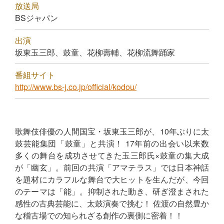
放送局
BSジャパン
出演
坂東玉三郎、鼓童、花柳壽輔、花柳流舞踊家
番組サイト
http://www.bs-j.co.jp/official/kodou/
歌舞伎俳優の人間国宝・坂東玉三郎が、10年ぶりに太
鼓芸能集団「鼓童」と共演！ 17年前の出会い以来数
多くの舞台を成功させてきた玉三郎氏×鼓童の集大成
が「幽玄」。前回の共演「アマテラス」では日本神話
を題材にカラフルな舞台で大ヒットを生んだが、今回
のテーマは「能」。抑制された動き、研ぎ澄まされた
感性の古典芸能に、太鼓演奏で挑む！ 佐渡の自然豊か
な稽古場での知られざる創作の裏側に密着！！