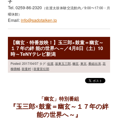
子
Tel. 0259-86-2320
（佐渡太鼓体験交流館内／9:00〜17:00・月
曜休館）
Email:
info@sadotaiken.jp
【幽玄・特番放映！】玉三郎×鼓童＝幽玄～
１７年の絆 能の世界へ～／4月8日（土）10
時～TeNYテレビ新潟
Posted: 2017/04/07
タグ:
佐渡
,
坂東玉三郎
,
幽玄
,
東京
,
番組出演
,
花
柳壽輔
,
鼓童村
|
鼓童宣伝部
「幽玄」特別番組
『玉三郎×鼓童＝幽玄～１７年の絆
能の世界へ～』