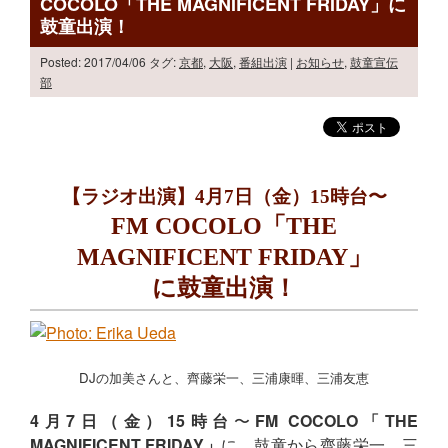
COCOLO「THE MAGNIFICENT FRIDAY」に
鼓童出演！
Posted: 2017/04/06
タグ:
京都
,
大阪
,
番組出演
|
お知らせ
,
鼓童宣伝
部
【ラジオ出演】
4月7日（金）15時台〜
FM COCOLO「THE
MAGNIFICENT FRIDAY」
に鼓童出演！
DJの加美さんと、齊藤栄一、三浦康暉、三浦友恵
4月7日（金）15時台
〜
FM COCOLO「THE
MAGNIFICENT FRIDAY」
に、鼓童から齊藤栄一、三