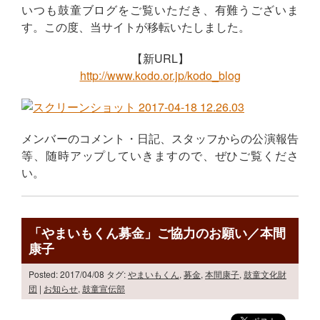
いつも鼓童ブログをご覧いただき、有難うございま
す。この度、当サイトが移転いたしました。
【新URL】
http://www.kodo.or.jp/kodo_blog
メンバーのコメント・日記、スタッフからの公演報告
等、随時アップしていきますので、ぜひご覧くださ
い。
「やまいもくん募金」ご協力のお願い／本間
康子
Posted: 2017/04/08
タグ:
やまいもくん
,
募金
,
本間康子
,
鼓童文化財
団
|
お知らせ
,
鼓童宣伝部