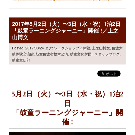
2017年5月2日（火）〜3日（水・祝）1泊2日
「鼓童ラーニングジャーニー」開催 !／上之
山博文
Posted: 2017/03/24
タグ:
ワークショップ／体験
,
上之山博文
,
佐渡太
鼓体験交流館
,
鼓童佐渡宿根木公演
,
鼓童文化財団
|
スタッフブログ
,
鼓童宣伝部
5月2日（火）〜3日（水・祝）1泊2
日
「鼓童ラーニングジャーニー」開
催 !