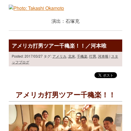
演出：石塚充
アメリカ打男ツアー千穐楽！！／河本唯
Posted: 2017/03/27
タグ:
アメリカ
,
北米
,
千穐楽
,
打男
,
河本唯
|
スタ
ッフブログ
アメリカ打男ツアー千穐楽！！