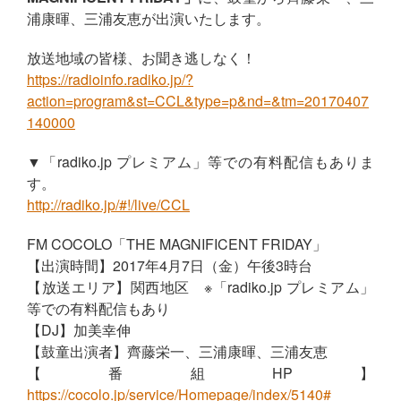
浦康暉、三浦友恵が出演いたします。
放送地域の皆様、お聞き逃しなく！
https://radioinfo.radiko.jp/?
action=program&st=CCL&type=p&nd=&tm=20170407
140000
▼「radiko.jp プレミアム」等での有料配信もありま
す。
http://radiko.jp/#!/live/CCL
FM COCOLO「THE MAGNIFICENT FRIDAY」
【出演時間】2017年4月7日（金）午後3時台
【放送エリア】関西地区 ※「radiko.jp プレミアム」
等での有料配信もあり
【DJ】加美幸伸
【鼓童出演者】齊藤栄一、三浦康暉、三浦友恵
【番組HP】
https://cocolo.jp/service/Homepage/index/5140#