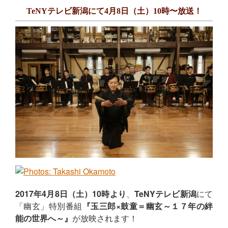
TeNYテレビ新潟にて4月8日（土）10時〜放送！
2017年
4月8日（土）10時
より
、
TeNYテレビ新潟
にて
「幽玄」特別番組
『玉三郎×鼓童＝幽玄～１７年の絆
能の世界へ～』
が放映されます！