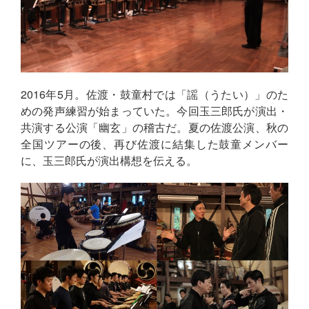
2016年5月。佐渡・鼓童村では「謡（うたい）」のた
めの発声練習が始まっていた。今回玉三郎氏が演出・
共演する公演「幽玄」の稽古だ。夏の佐渡公演、秋の
全国ツアーの後、再び佐渡に結集した鼓童メンバー
に、玉三郎氏が演出構想を伝える。