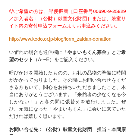
◎ご希望の方は、郵便振替［口座番号00690-9-25829
／加入者名：（公財）鼓童文化財団］または、鼓童サ
イト内の寄付申込フォームよりお申込みください。
http://www.kodo.or.jp/blog/form_zaidan-donation
いずれの場合も通信欄に
「やまいもくん募金」
と
ご希
望のセット
（A〜E）をご記入ください。
呼びかけを開始したものの、お礼の品物の準備に時間
がかかっておりました。その間にお問い合わせをくだ
さる方もいて、関心をお持ちいただきましたこと、本
当にありがとうございます。「来館者の少なくなる今
しかない！」と冬の間に張替えを敢行しました。ぜ
ひ、元気になった「やまいもくん」に会いに来ていた
だければ嬉しく思います。
お問い合せ先：（公財）鼓童文化財団 担当・本間康