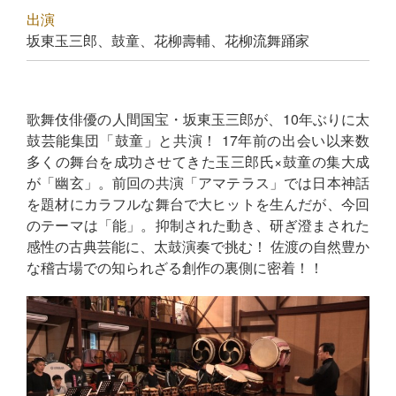
出演
坂東玉三郎、鼓童、花柳壽輔、花柳流舞踊家
歌舞伎俳優の人間国宝・坂東玉三郎が、10年ぶりに太
鼓芸能集団「鼓童」と共演！ 17年前の出会い以来数
多くの舞台を成功させてきた玉三郎氏×鼓童の集大成
が「幽玄」。前回の共演「アマテラス」では日本神話
を題材にカラフルな舞台で大ヒットを生んだが、今回
のテーマは「能」。抑制された動き、研ぎ澄まされた
感性の古典芸能に、太鼓演奏で挑む！ 佐渡の自然豊か
な稽古場での知られざる創作の裏側に密着！！