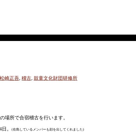
松崎正吾
,
稽古
,
鼓童文化財団研修所
別の場所で合宿稽古を行います。
4日。
(在島しているメンバーも顔を出してくれました)