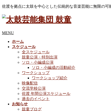
佐渡を拠点に太鼓を中心とした伝統的な音楽芸能に無限の可
MENU
ホーム
スケジュール
全スケジュール
鼓童公演・特別出演
ソロ・小編成公演
ソロ・小編成の活動紹介
ワークショップ
ワークショップ紹介
映像配信
交流学校公演
佐渡 年間公演スケジュール
過去のイベント
お知らせ
鼓童ブログ