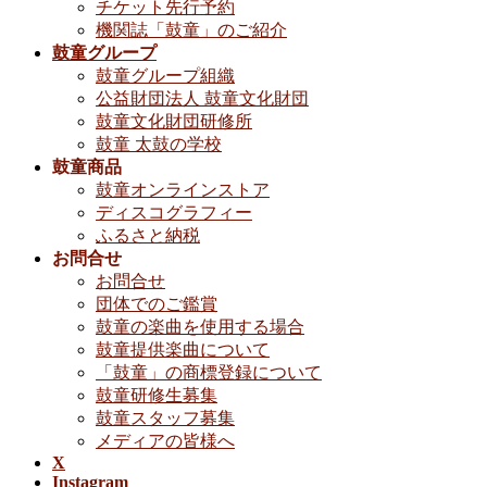
チケット先行予約
機関誌「鼓童」のご紹介
鼓童グループ
鼓童グループ組織
公益財団法人 鼓童文化財団
鼓童文化財団研修所
鼓童 太鼓の学校
鼓童商品
鼓童オンラインストア
ディスコグラフィー
ふるさと納税
お問合せ
お問合せ
団体でのご鑑賞
鼓童の楽曲を使用する場合
鼓童提供楽曲について
「鼓童」の商標登録について
鼓童研修生募集
鼓童スタッフ募集
メディアの皆様へ
X
Instagram