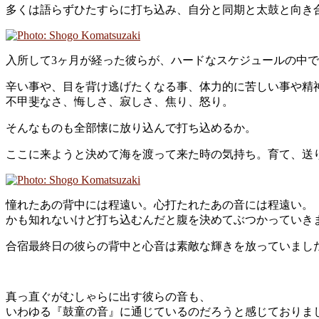
多くは語らずひたすらに打ち込み、自分と同期と太鼓と向き
入所して3ヶ月が経った彼らが、ハードなスケジュールの中
辛い事や、目を背け逃げたくなる事、体力的に苦しい事や精
不甲斐なさ、悔しさ、寂しさ、焦り、怒り。
そんなものも全部懐に放り込んで打ち込めるか。
ここに来ようと決めて海を渡って来た時の気持ち。育て、送
憧れたあの背中には程遠い。心打たれたあの音には程遠い。
かも知れないけど打ち込むんだと腹を決めてぶつかっていき
合宿最終日の彼らの背中と心音は素敵な輝きを放っていまし
真っ直ぐがむしゃらに出す彼らの音も、
いわゆる『鼓童の音』に通じているのだろうと感じておりま