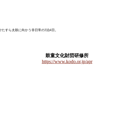
ひたすら太鼓に向かう非日常の3泊4日。
鼓童文化財団研修所
https://www.kodo.or.jp/apr