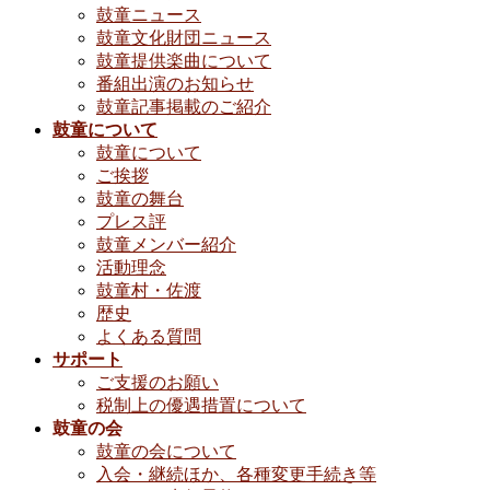
鼓童ニュース
鼓童文化財団ニュース
鼓童提供楽曲について
番組出演のお知らせ
鼓童記事掲載のご紹介
鼓童について
鼓童について
ご挨拶
鼓童の舞台
プレス評
鼓童メンバー紹介
活動理念
鼓童村・佐渡
歴史
よくある質問
サポート
ご支援のお願い
税制上の優遇措置について
鼓童の会
鼓童の会について
入会・継続ほか、各種変更手続き等