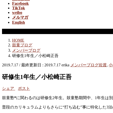
Facebook
TikTok
weibo
メルマガ
English
メンバーブログ
HOME
鼓童ブログ
メンバーブログ
研修生1年生／小松崎正吾
2019.7.17
/ 最終更新日 :
2019.7.17
erika
メンバーブログ
佐渡
,
小
研修生1年生／小松崎正吾
シェア
ポスト
鼓童塾
*
に関わるのは研修生2年生。鼓童塾期間中、1年生は
普段のカリキュラムよりもさらに“打ち込む”事に特化した3泊