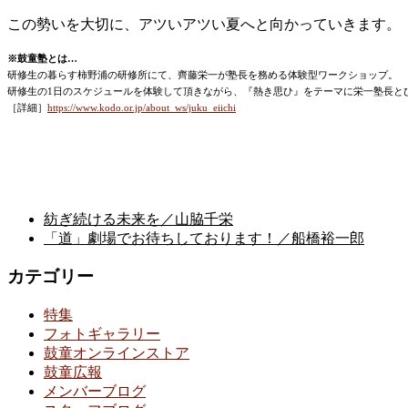
この勢いを大切に、アツいアツい夏へと向かっていきます。
※鼓童塾とは…
研修生の暮らす柿野浦の研修所にて、齊藤栄一が塾長を務める体験型ワークショップ。
研修生の1日のスケジュールを体験して頂きながら、『熱き思ひ』をテーマに栄一塾長と
［詳細］
https://www.kodo.or.jp/about_ws/juku_eiichi
紡ぎ続ける未来を／山脇千栄
「道」劇場でお待ちしております！／船橋裕一郎
カテゴリー
特集
フォトギャラリー
鼓童オンラインストア
鼓童広報
メンバーブログ