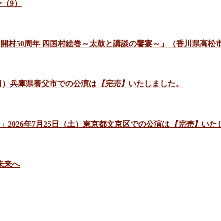
（9）
ゼアム開村50周年 四国村絵巻～太鼓と講談の饗宴～」（香川県高松
日（日）兵庫県養父市での公演は
【完売】
いたしました。
」2026年7月25日（土）東京都文京区での公演は
【完売】
いた
未来へ