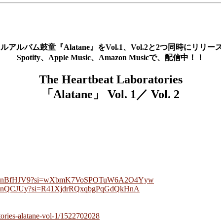
ルアルバム鼓童『Alatane』をVol.1、Vol.2と2つ同時にリリー
Spotify、Apple Music、Amazon Musicで、配信中！！
The Heartbeat Laboratories
「Alatane」
Vol. 1／ Vol. 2
wN41HnBfHJV9?si=wXbmK7VoSPOTuW6A2O4Yyw
jq3ynQCJUy?si=R41XjdrRQxqbgPqGdQkHnA
atories-alatane-vol-1/1522702028