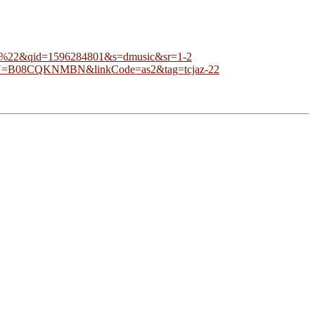
22&qid=1596284801&s=dmusic&sr=1-2
ASIN=B08CQKNMBN&linkCode=as2&tag=tcjaz-22