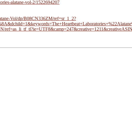
atories-alatane-vol-2/1522694207
Alatane-Vol/dp/B08CN336ZM/ref=sr_1_2?
ild=1&keywords=The+Heartbeat+Laboratories+%22Alatane%
BN/ref=as_li_tf_tl?ie=UTF8&camp=247&creative=1211&creative