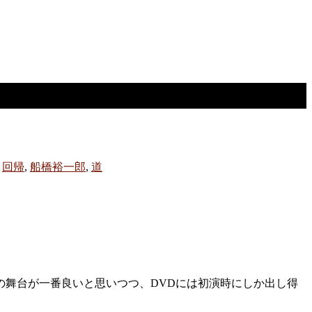
,
回帰
,
船橋裕一郎
,
道
舞台が一番良いと思いつつ、DVDには初演時にしか出し得