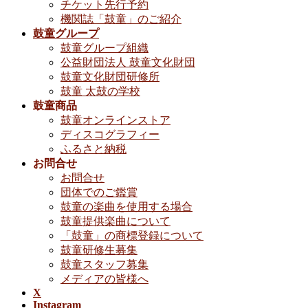
チケット先行予約
機関誌「鼓童」のご紹介
鼓童グループ
鼓童グループ組織
公益財団法人 鼓童文化財団
鼓童文化財団研修所
鼓童 太鼓の学校
鼓童商品
鼓童オンラインストア
ディスコグラフィー
ふるさと納税
お問合せ
お問合せ
団体でのご鑑賞
鼓童の楽曲を使用する場合
鼓童提供楽曲について
「鼓童」の商標登録について
鼓童研修生募集
鼓童スタッフ募集
メディアの皆様へ
X
Instagram