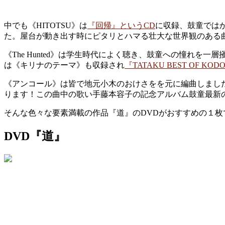
中でも《HITOTSU》は
『回帰』というCD
に収録、鼓童では
た。屋台が動き出す時にピタリとハマる壮大な世界観のある
《The Hunted》は学生時代によく聴き、鼓童への憧れを一層
は《キリナのテーマ》も収録され
『TATAKU BEST OF KO
《アンコール》は皆で地元小木のおけさをを元に編曲しまし
ります！この曲中の歌い手藤本容子の記念アルバム鼓童最新の
そんな色々な要素満載の作品『道』のDVDがおすすめの１
DVD『道』