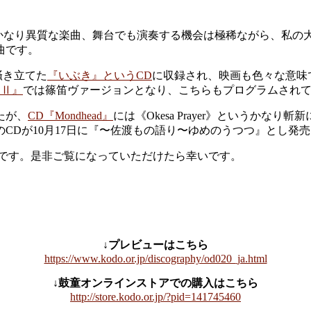
かなり異質な楽曲、舞台でも演奏する機会は極稀ながら、私の
曲です。
掻き立てた
『いぶき』というCD
に収録され、映画も色々な意味
DOⅡ』
では篠笛ヴァージョンとなり、こちらもプログラムされ
たが、
CD『Mondhead』
には《Okesa Prayer》というか
CDが10月17日に『〜佐渡もの語り〜ゆめのうつつ』とし発
枚です。是非ご覧になっていただけたら幸いです。
↓プレビューはこちら
https://www.kodo.or.jp/discography/od020_ja.html
↓鼓童オンラインストアでの購入はこちら
http://store.kodo.or.jp/?pid=141745460