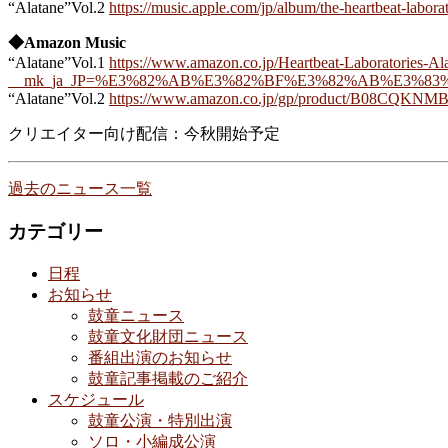
“Alatane”Vol.2
https://music.apple.com/jp/album/the-heartbeat-labor
◆Amazon Music
“Alatane”Vol.1
https://www.amazon.co.jp/Heartbeat-Laboratories-
__mk_ja_JP=%E3%82%AB%E3%82%BF%E3%82%AB%E3%83%8A&dch
“Alatane”Vol.2
https://www.amazon.co.jp/gp/product/B08CQKNM
クリエイター向け配信：今秋開始予定
過去のニュース一覧
カテゴリー
日程
お知らせ
鼓童ニュース
鼓童文化財団ニュース
番組出演のお知らせ
鼓童記事掲載のご紹介
スケジュール
鼓童公演・特別出演
ソロ・小編成公演