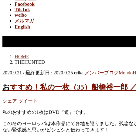
Facebook
TikTok
weibo
メルマガ
English
THEHUNTED
HOME
THEHUNTED
2020.9.21
/ 最終更新日 :
2020.9.25
erika
メンバーブログ
MondoH
おすすめ！私の一枚（35）船橋裕一郎 ／
シェア
ツイート
私のおすすめの1枚はDVD『道』です。
この冬のヨーロッパは本作品にて各地を巡りました。残念な
ない緊張感と思いがビシビシと伝わってきます！