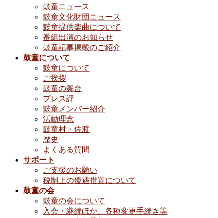
鼓童ニュース
鼓童文化財団ニュース
鼓童提供楽曲について
番組出演のお知らせ
鼓童記事掲載のご紹介
鼓童について
鼓童について
ご挨拶
鼓童の舞台
プレス評
鼓童メンバー紹介
活動理念
鼓童村・佐渡
歴史
よくある質問
サポート
ご支援のお願い
税制上の優遇措置について
鼓童の会
鼓童の会について
入会・継続ほか、各種変更手続き等