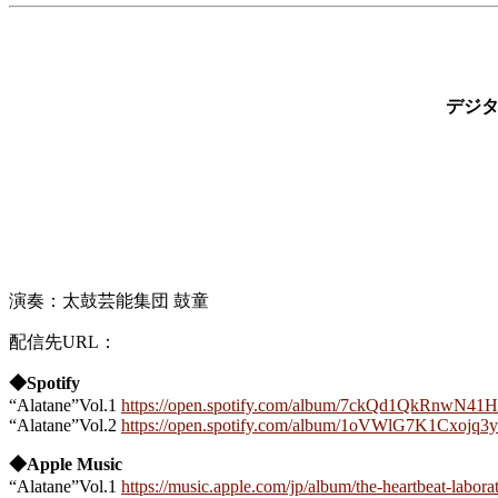
デジタ
演奏：太鼓芸能集団 鼓童
配信先URL：
◆Spotify
“Alatane”Vol.1
https://open.spotify.com/album/7ckQd1QkRn
“Alatane”Vol.2
https://open.spotify.com/album/1oVWlG7K1Cxo
◆Apple Music
“Alatane”Vol.1
https://music.apple.com/jp/album/the-heartbeat-labor