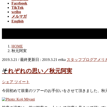
Facebook
TikTok
weibo
メルマガ
English
秋元阿実
HOME
秋元阿実
2019.3.21
/ 最終更新日 :
2019.3.21
erika
スタッフブログ
アメリ
それぞれの思い／秋元阿実
シェア
ツイート
今回初めて鼓童のツアーのお手伝いをさせて頂きました、秋元