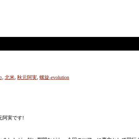
カ
,
北米
,
秋元阿実
,
螺旋-evolution
阿実です!