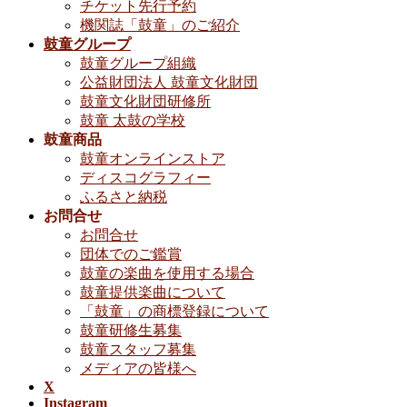
チケット先行予約
機関誌「鼓童」のご紹介
鼓童グループ
鼓童グループ組織
公益財団法人 鼓童文化財団
鼓童文化財団研修所
鼓童 太鼓の学校
鼓童商品
鼓童オンラインストア
ディスコグラフィー
ふるさと納税
お問合せ
お問合せ
団体でのご鑑賞
鼓童の楽曲を使用する場合
鼓童提供楽曲について
「鼓童」の商標登録について
鼓童研修生募集
鼓童スタッフ募集
メディアの皆様へ
X
Instagram