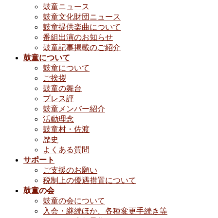
鼓童ニュース
鼓童文化財団ニュース
鼓童提供楽曲について
番組出演のお知らせ
鼓童記事掲載のご紹介
鼓童について
鼓童について
ご挨拶
鼓童の舞台
プレス評
鼓童メンバー紹介
活動理念
鼓童村・佐渡
歴史
よくある質問
サポート
ご支援のお願い
税制上の優遇措置について
鼓童の会
鼓童の会について
入会・継続ほか、各種変更手続き等