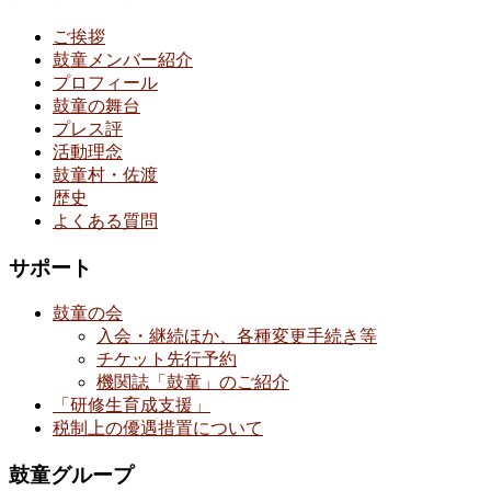
ご挨拶
鼓童メンバー紹介
プロフィール
鼓童の舞台
プレス評
活動理念
鼓童村・佐渡
歴史
よくある質問
サポート
鼓童の会
入会・継続ほか、各種変更手続き等
チケット先行予約
機関誌「鼓童」のご紹介
「研修生育成支援」
税制上の優遇措置について
鼓童グループ