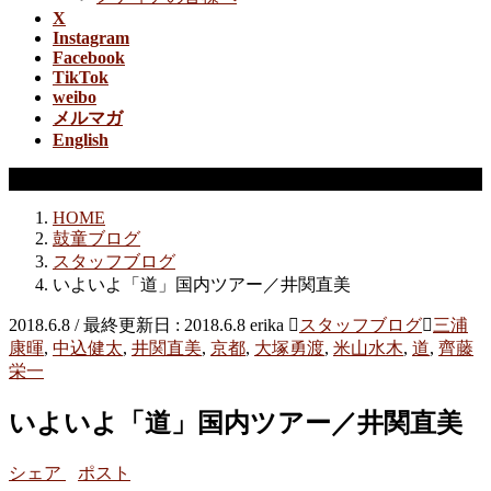
X
Instagram
Facebook
TikTok
weibo
メルマガ
English
スタッフブログ
HOME
鼓童ブログ
スタッフブログ
いよいよ「道」国内ツアー／井関直美
2018.6.8
/ 最終更新日 :
2018.6.8
erika
スタッフブログ
三浦
康暉
,
中込健太
,
井関直美
,
京都
,
大塚勇渡
,
米山水木
,
道
,
齊藤
栄一
いよいよ「道」国内ツアー／井関直美
シェア
ポスト