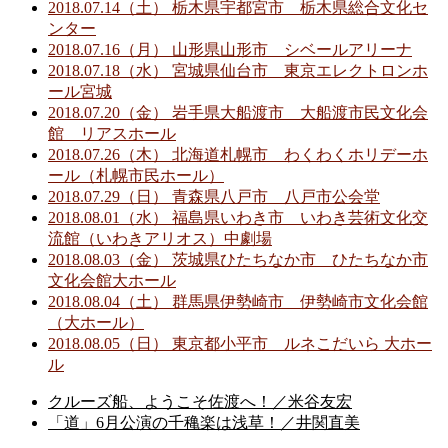
2018.07.14（土） 栃木県宇都宮市 栃木県総合文化セ
ンター
2018.07.16（月） 山形県山形市 シベールアリーナ
2018.07.18（水） 宮城県仙台市 東京エレクトロンホ
ール宮城
2018.07.20（金） 岩手県大船渡市 大船渡市民文化会
館 リアスホール
2018.07.26（木） 北海道札幌市 わくわくホリデーホ
ール（札幌市民ホール）
2018.07.29（日） 青森県八戸市 八戸市公会堂
2018.08.01（水） 福島県いわき市 いわき芸術文化交
流館（いわきアリオス）中劇場
2018.08.03（金） 茨城県ひたちなか市 ひたちなか市
文化会館大ホール
2018.08.04（土） 群馬県伊勢崎市 伊勢崎市文化会館
（大ホール）
2018.08.05（日） 東京都小平市 ルネこだいら 大ホー
ル
クルーズ船、ようこそ佐渡へ！／米谷友宏
「道」6月公演の千穐楽は浅草！／井関直美