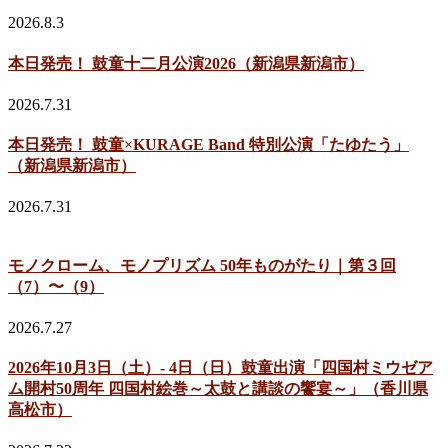
2026.8.3
本日発売！ 鼓童十二月公演2026（新潟県新潟市）
2026.7.31
本日発売！ 鼓童×KURAGE Band 特別公演「たゆたう」
（新潟県新潟市）
2026.7.31
モノクローム、モノプリズム 50年ものがたり｜第３回
（7）〜（9）
2026.7.27
2026年10月3日（土）- 4日（日）鼓童出演「四国村ミウゼア
ム開村50周年 四国村絵巻～太鼓と講談の饗宴～」（香川県
高松市）