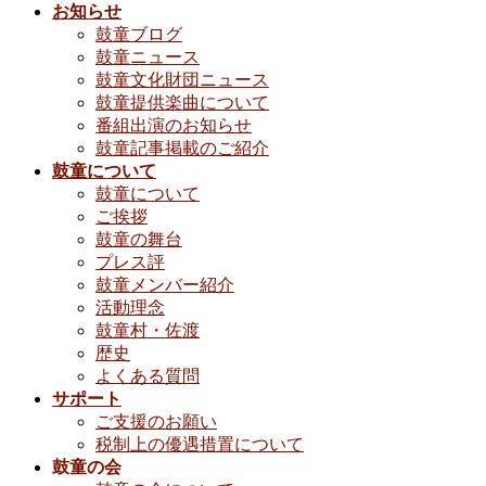
お知らせ
鼓童ブログ
鼓童ニュース
鼓童文化財団ニュース
鼓童提供楽曲について
番組出演のお知らせ
鼓童記事掲載のご紹介
鼓童について
鼓童について
ご挨拶
鼓童の舞台
プレス評
鼓童メンバー紹介
活動理念
鼓童村・佐渡
歴史
よくある質問
サポート
ご支援のお願い
税制上の優遇措置について
鼓童の会