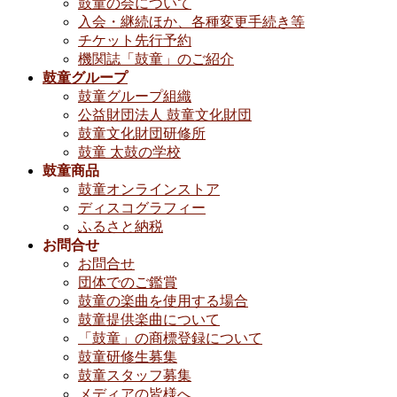
鼓童の会について
入会・継続ほか、各種変更手続き等
チケット先行予約
機関誌「鼓童」のご紹介
鼓童グループ
鼓童グループ組織
公益財団法人 鼓童文化財団
鼓童文化財団研修所
鼓童 太鼓の学校
鼓童商品
鼓童オンラインストア
ディスコグラフィー
ふるさと納税
お問合せ
お問合せ
団体でのご鑑賞
鼓童の楽曲を使用する場合
鼓童提供楽曲について
「鼓童」の商標登録について
鼓童研修生募集
鼓童スタッフ募集
メディアの皆様へ