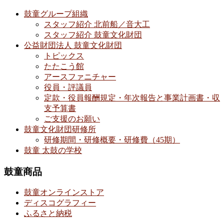
鼓童グループ組織
スタッフ紹介 北前船／音大工
スタッフ紹介 鼓童文化財団
公益財団法人 鼓童文化財団
トピックス
たたこう館
アースファニチャー
役員・評議員
定款・役員報酬規定・年次報告と事業計画書・収
支予算書
ご支援のお願い
鼓童文化財団研修所
研修期間・研修概要・研修費（45期）
鼓童 太鼓の学校
鼓童商品
鼓童オンラインストア
ディスコグラフィー
ふるさと納税