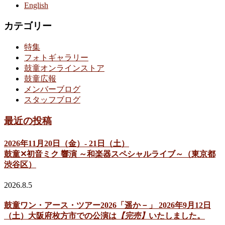
English
カテゴリー
特集
フォトギャラリー
鼓童オンラインストア
鼓童広報
メンバーブログ
スタッフブログ
最近の投稿
2026年11月20日（金）- 21日（土）
鼓童✕初音ミク 響演 ～和楽器スペシャルライブ～（東京都
渋谷区）
2026.8.5
鼓童ワン・アース・ツアー2026「遥か－」 2026年9月12日
（土）大阪府枚方市での公演は
【完売】
いたしました。