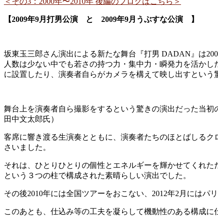
＜その3：2000年〜2010年 後編のブログはこちら＞
【2009年9月打男公演 と 2009年9月うぶすな公演 】
坂東玉三郎さん演出による新たな舞台『打男 DADAN』は2
人数は少ない中でも若さの持つ力・集中力・瞬発力を活かし
に設置したり、演奏者自らがカメラを構えて映し出すという
舞台上を演奏者自ら撮影をするという驚きの演出だった当初
田中文太郎氏）
客席に響き渡る生演奏とともに、演奏者たちのほとばしるク
さいました。
それは、ひとりひとりの個性とエネルギーを輝かせてくれた
という３つの柱で構成された素晴らしい演出でした。
その後2010年には全国ツアーをおこない、2012年2月にはパ
このあとも、仕込み等の工夫を凝らして機動性のある構成に