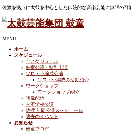
佐渡を拠点に太鼓を中心とした伝統的な音楽芸能に無限の可
MENU
ホーム
スケジュール
全スケジュール
鼓童公演・特別出演
ソロ・小編成公演
ソロ・小編成の活動紹介
ワークショップ
ワークショップ紹介
映像配信
交流学校公演
佐渡 年間公演スケジュール
過去のイベント
お知らせ
鼓童ブログ