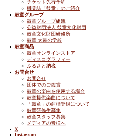
チケット先行予約
機関誌「鼓童」のご紹介
鼓童グループ
鼓童グループ組織
公益財団法人 鼓童文化財団
鼓童文化財団研修所
鼓童 太鼓の学校
鼓童商品
鼓童オンラインストア
ディスコグラフィー
ふるさと納税
お問合せ
お問合せ
団体でのご鑑賞
鼓童の楽曲を使用する場合
鼓童提供楽曲について
「鼓童」の商標登録について
鼓童研修生募集
鼓童スタッフ募集
メディアの皆様へ
X
Instagram