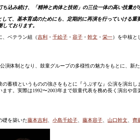
打ち込み続け、「精神と肉体と技術」の三位一体の高い技量が
門として、基本育成のためにも、定期的に再演を行っていける重
謝しております。
別に、ベテラン組（
吉利
・
千絵子
・
容子
・
幹文
・
栄一
）を中核と
班の公演体制となり、鼓童グループの多様性の魅力をもとに、新
験の蓄積というものの強さをもとに『うぶすな』公演を演出し
す。実際は1992〜2003年まで鼓童代表を務め長く演出や
。
の礎を築いた
藤本吉利
、
小島千絵子
、
藤本容子
、
山口幹文
、
齊