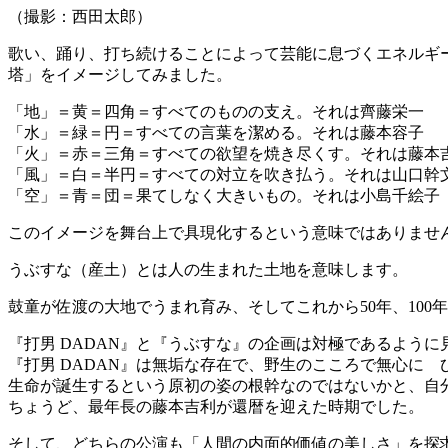
（撮影：西田太郎）
歌い、踊り、打ち続けることによって芸能に息づくエネルギ
塔」をイメージしてみました。
「地」＝黄＝四角＝すべてのものの支え。それは齊藤栄一
「水」＝緑＝円＝すべての言葉を潔める。それは藤本容子
「火」＝赤＝三角＝すべての欲望を焼き尽くす。それは藤本
「風」＝白＝半円＝すべての対立を吹き払う。それは山口幹
「空」＝青＝団＝果てしなく大きいもの。それは小島千絵子
このイメージを舞台上で具現化するという意味ではありませ
うぶすな（産土）とは人の生まれた土地を意味します。
鼓童が佐渡の大地でうまれ育み、そしてこれから50年、10
『打男 DADAN』と『うぶすな』の企画は対極であるよう
『打男 DADAN』は無垢な存在で、野生のこころで無心に
生命が誕生するという原初の姿の根幹なのではないかと、自
ちょうど、最年長の藤本吉利が還暦を迎えた時期でした。
そして、どちらの公演も「人間の内面的価値の美しさ」を探