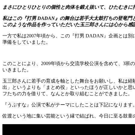
まさにひとりひとりの個性と肉体を鍛え抜いて、ひたむきに
私はこの『打男 DADAN』の舞台は若手大太鼓打ちの登竜
このような作品を作っていただいた玉三郎さんには心から感
一方で私は2007年頃から、この『打男 DADAN』企画とは
準備をしていました。
このことにより、2009年頃から交流学校公演を含めて、3
いきました。
玉三郎さんに若手の育成を軸とした舞台をお願いし、私は経
出」というよりも「まとめ役」といったほうが正しいかと思いま
フたちの力を借りて、なんとか取り組むことができました。
『うぶすな』公演で私がテーマにしたことは下記になります
佐渡という地に集い芸能という縁で結ばれ、今日に至る鼓童