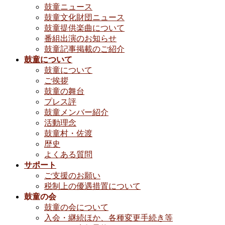
鼓童ニュース
鼓童文化財団ニュース
鼓童提供楽曲について
番組出演のお知らせ
鼓童記事掲載のご紹介
鼓童について
鼓童について
ご挨拶
鼓童の舞台
プレス評
鼓童メンバー紹介
活動理念
鼓童村・佐渡
歴史
よくある質問
サポート
ご支援のお願い
税制上の優遇措置について
鼓童の会
鼓童の会について
入会・継続ほか、各種変更手続き等