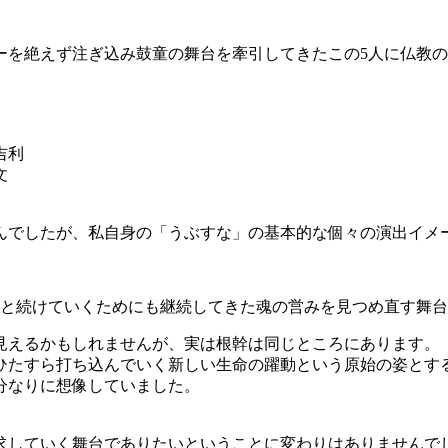
ーを絶えず注ぎ込み鼓童の舞台を牽引してきたこの5人に仏教
吉利
文
んでしたが、私自身の「うぶすな」の基本的な個々の演出イメ
0年と続けていくためにも継続してきた魂の営みを見つめ直す舞
に見えるかもしれませんが、実は根幹は同じところにあります。
 ひたすら打ち込んでいく新しい生命の躍動という原始の姿と
分なりに想像していました。
求していく舞台でありたいということに変わりはありませんで