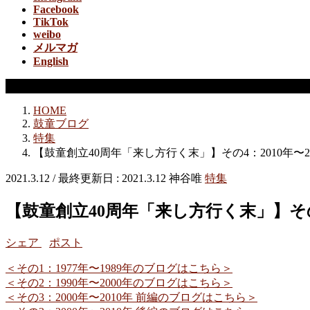
Facebook
TikTok
weibo
メルマガ
English
特集
HOME
鼓童ブログ
特集
【鼓童創立40周年「来し方行く末」】その4：2010年〜2
2021.3.12
/ 最終更新日 :
2021.3.12
神谷唯
特集
【鼓童創立40周年「来し方行く末」】その
シェア
ポスト
＜その1：1977年〜1989年のブログはこちら＞
＜その2：1990年〜2000年のブログはこちら＞
＜その3：2000年〜2010年 前編のブログはこちら＞