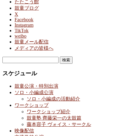
たたこう館
鼓童ブログ
X
Facebook
Instagram
TikTok
weibo
鼓童メール配信
メディアの皆様へ
検
索:
スケジュール
鼓童公演・特別出演
ソロ・小編成公演
ソロ・小編成の活動紹介
ワークショップ
ワークショップ紹介
鼓童塾 齊藤栄一の太鼓篇
藤本容子 ヴォイス・サークル
映像配信