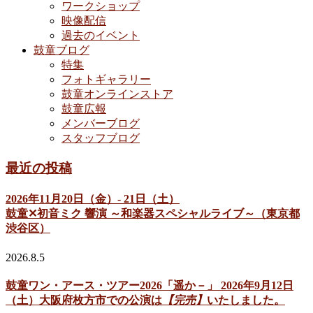
ワークショップ
映像配信
過去のイベント
鼓童ブログ
特集
フォトギャラリー
鼓童オンラインストア
鼓童広報
メンバーブログ
スタッフブログ
最近の投稿
2026年11月20日（金）- 21日（土）
鼓童✕初音ミク 響演 ～和楽器スペシャルライブ～（東京都
渋谷区）
2026.8.5
鼓童ワン・アース・ツアー2026「遥か－」 2026年9月12日
（土）大阪府枚方市での公演は
【完売】
いたしました。