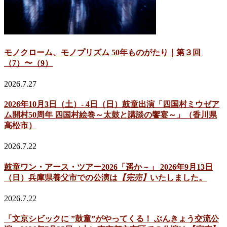
モノクローム、モノプリズム 50年ものがたり｜第３回
（7）〜（9）
2026.7.27
2026年10月3日（土）- 4日（日）鼓童出演「四国村ミウゼア
ム開村50周年 四国村絵巻～太鼓と講談の饗宴～」（香川県
高松市）
2026.7.22
鼓童ワン・アース・ツアー2026「遥か－」 2026年9月13日
（日）兵庫県養父市での公演は
【完売】
いたしました。
2026.7.22
「文京シビックに ”鼓童”がやってくる！ ぶんきょう交流公