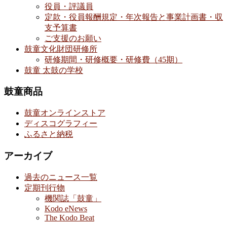
役員・評議員
定款・役員報酬規定・年次報告と事業計画書・収
支予算書
ご支援のお願い
鼓童文化財団研修所
研修期間・研修概要・研修費（45期）
鼓童 太鼓の学校
鼓童商品
鼓童オンラインストア
ディスコグラフィー
ふるさと納税
アーカイブ
過去のニュース一覧
定期刊行物
機関誌「鼓童」
Kodo eNews
The Kodo Beat