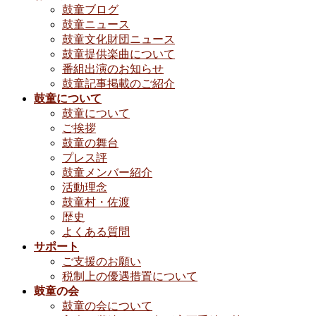
鼓童ブログ
鼓童ニュース
鼓童文化財団ニュース
鼓童提供楽曲について
番組出演のお知らせ
鼓童記事掲載のご紹介
鼓童について
鼓童について
ご挨拶
鼓童の舞台
プレス評
鼓童メンバー紹介
活動理念
鼓童村・佐渡
歴史
よくある質問
サポート
ご支援のお願い
税制上の優遇措置について
鼓童の会
鼓童の会について