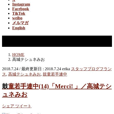
Instagram
Facebook
TikTok
weibo
メルマガ
English
高城テシュネみお
HOME
高城テシュネみお
2018.7.24
/ 最終更新日 :
2018.7.24
erika
スタッフブログ
フラン
ス
,
高城テシュネみお
,
鼓童若手連中
鼓童若手連中(14)「Merci! 」／高城テシ
ュネみお
シェア
ツイート