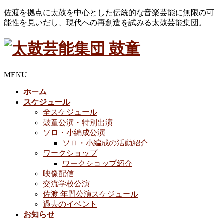
佐渡を拠点に太鼓を中心とした伝統的な音楽芸能に無限の可
能性を見いだし、現代への再創造を試みる太鼓芸能集団。
MENU
ホーム
スケジュール
全スケジュール
鼓童公演・特別出演
ソロ・小編成公演
ソロ・小編成の活動紹介
ワークショップ
ワークショップ紹介
映像配信
交流学校公演
佐渡 年間公演スケジュール
過去のイベント
お知らせ