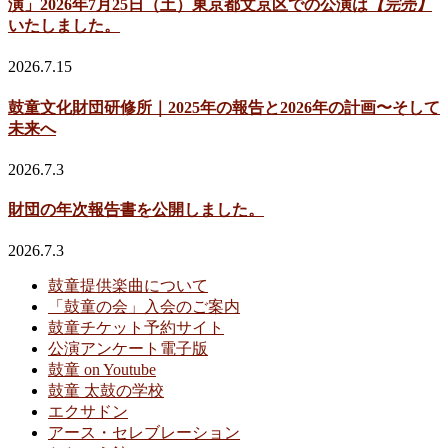
演」2026年7月25日（土）東京都文京区での公演は
【完売】
いたしました。
2026.7.15
鼓童文化財団研修所｜2025年の報告と2026年の計画〜そして
未来へ
2026.7.3
財団の年次報告書を公開しました。
2026.7.3
鼓童提供楽曲について
「鼓童の会」入会のご案内
鼓童チケット予約サイト
公演アンケート電子版
鼓童 on Youtube
鼓童 太鼓の学校
エクサドン
アース・セレブレーション