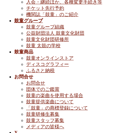
入会・継続ほか、各種変更手続き等
チケット先行予約
機関誌「鼓童」のご紹介
鼓童グループ
鼓童グループ組織
公益財団法人 鼓童文化財団
鼓童文化財団研修所
鼓童 太鼓の学校
鼓童商品
鼓童オンラインストア
ディスコグラフィー
ふるさと納税
お問合せ
お問合せ
団体でのご鑑賞
鼓童の楽曲を使用する場合
鼓童提供楽曲について
「鼓童」の商標登録について
鼓童研修生募集
鼓童スタッフ募集
メディアの皆様へ
X