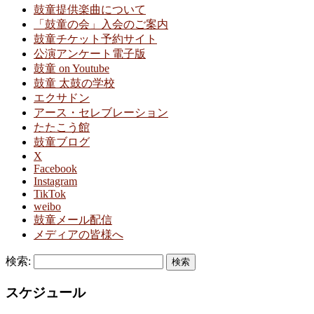
鼓童提供楽曲について
「鼓童の会」入会のご案内
鼓童チケット予約サイト
公演アンケート電子版
鼓童 on Youtube
鼓童 太鼓の学校
エクサドン
アース・セレブレーション
たたこう館
鼓童ブログ
X
Facebook
Instagram
TikTok
weibo
鼓童メール配信
メディアの皆様へ
検索:
スケジュール