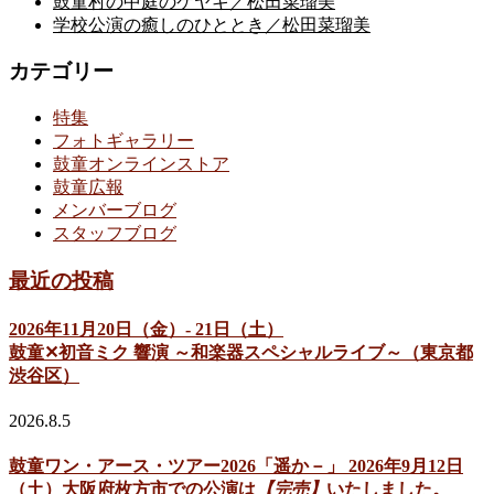
鼓童村の中庭のケヤキ／松田菜瑠美
学校公演の癒しのひととき／松田菜瑠美
カテゴリー
特集
フォトギャラリー
鼓童オンラインストア
鼓童広報
メンバーブログ
スタッフブログ
最近の投稿
2026年11月20日（金）- 21日（土）
鼓童✕初音ミク 響演 ～和楽器スペシャルライブ～（東京都
渋谷区）
2026.8.5
鼓童ワン・アース・ツアー2026「遥か－」 2026年9月12日
（土）大阪府枚方市での公演は
【完売】
いたしました。