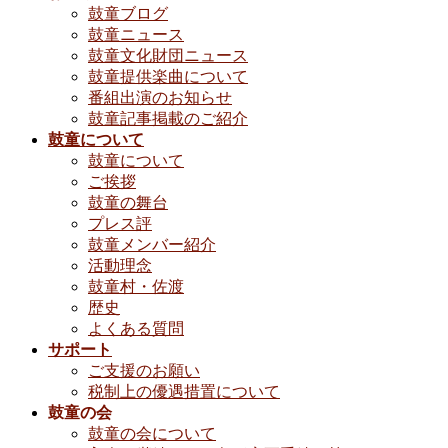
鼓童ブログ
鼓童ニュース
鼓童文化財団ニュース
鼓童提供楽曲について
番組出演のお知らせ
鼓童記事掲載のご紹介
鼓童について
鼓童について
ご挨拶
鼓童の舞台
プレス評
鼓童メンバー紹介
活動理念
鼓童村・佐渡
歴史
よくある質問
サポート
ご支援のお願い
税制上の優遇措置について
鼓童の会
鼓童の会について