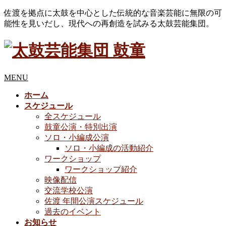
佐渡を拠点に太鼓を中心とした伝統的な音楽芸能に無限の可
能性を見いだし、現代への再創造を試みる太鼓芸能集団。
MENU
ホーム
スケジュール
全スケジュール
鼓童公演・特別出演
ソロ・小編成公演
ソロ・小編成の活動紹介
ワークショップ
ワークショップ紹介
映像配信
交流学校公演
佐渡 年間公演スケジュール
過去のイベント
お知らせ