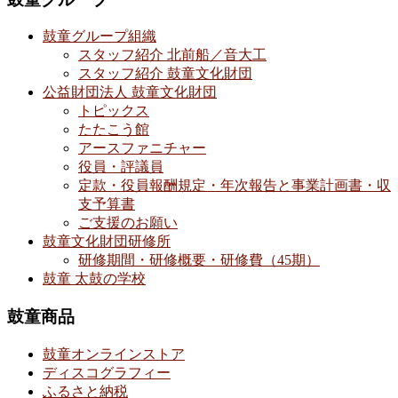
鼓童グループ組織
スタッフ紹介 北前船／音大工
スタッフ紹介 鼓童文化財団
公益財団法人 鼓童文化財団
トピックス
たたこう館
アースファニチャー
役員・評議員
定款・役員報酬規定・年次報告と事業計画書・収
支予算書
ご支援のお願い
鼓童文化財団研修所
研修期間・研修概要・研修費（45期）
鼓童 太鼓の学校
鼓童商品
鼓童オンラインストア
ディスコグラフィー
ふるさと納税