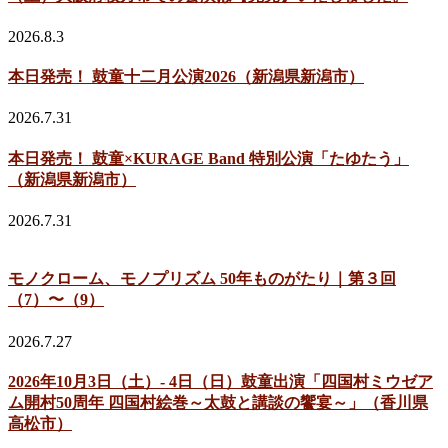
2026.8.3
本日発売！ 鼓童十二月公演2026（新潟県新潟市）
2026.7.31
本日発売！ 鼓童×KURAGE Band 特別公演「たゆたう」
（新潟県新潟市）
2026.7.31
モノクローム、モノプリズム 50年ものがたり｜第３回
（7）〜（9）
2026.7.27
2026年10月3日（土）- 4日（日）鼓童出演「四国村ミウゼア
ム開村50周年 四国村絵巻～太鼓と講談の饗宴～」（香川県
高松市）