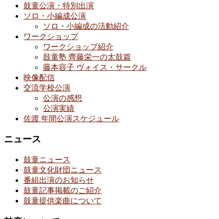
鼓童公演・特別出演
ソロ・小編成公演
ソロ・小編成の活動紹介
ワークショップ
ワークショップ紹介
鼓童塾 齊藤栄一の太鼓篇
藤本容子 ヴォイス・サークル
映像配信
交流学校公演
公演の感想
公演実績
佐渡 年間公演スケジュール
ニュース
鼓童ニュース
鼓童文化財団ニュース
番組出演のお知らせ
鼓童記事掲載のご紹介
鼓童提供楽曲について