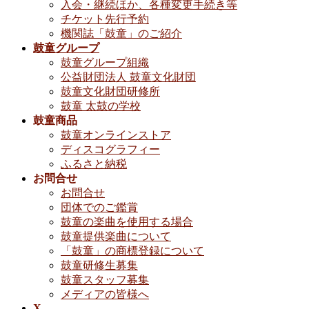
入会・継続ほか、各種変更手続き等
チケット先行予約
機関誌「鼓童」のご紹介
鼓童グループ
鼓童グループ組織
公益財団法人 鼓童文化財団
鼓童文化財団研修所
鼓童 太鼓の学校
鼓童商品
鼓童オンラインストア
ディスコグラフィー
ふるさと納税
お問合せ
お問合せ
団体でのご鑑賞
鼓童の楽曲を使用する場合
鼓童提供楽曲について
「鼓童」の商標登録について
鼓童研修生募集
鼓童スタッフ募集
メディアの皆様へ
X