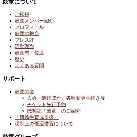
鼓童について
ご挨拶
鼓童メンバー紹介
プロフィール
鼓童の舞台
プレス評
活動理念
鼓童村・佐渡
歴史
よくある質問
サポート
鼓童の会
入会・継続ほか、各種変更手続き等
チケット先行予約
機関誌「鼓童」のご紹介
「研修生育成支援」
税制上の優遇措置について
鼓童グループ