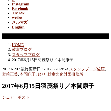
Instagram
Facebook
TikTok
weibo
メルマガ
English
スタッフブログ
HOME
鼓童ブログ
スタッフブログ
2017年6月15日羽茂祭り／本間康子
2017.6.20
/ 最終更新日 :
2017.6.20
erika
スタッフブログ
佐渡
,
宮﨑正美
,
本間康子
,
祭り
,
鼓童文化財団研修所
2017年6月15日羽茂祭り／本間康子
シェア
ポスト