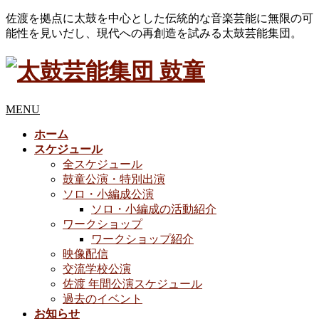
佐渡を拠点に太鼓を中心とした伝統的な音楽芸能に無限の可
能性を見いだし、現代への再創造を試みる太鼓芸能集団。
MENU
ホーム
スケジュール
全スケジュール
鼓童公演・特別出演
ソロ・小編成公演
ソロ・小編成の活動紹介
ワークショップ
ワークショップ紹介
映像配信
交流学校公演
佐渡 年間公演スケジュール
過去のイベント
お知らせ