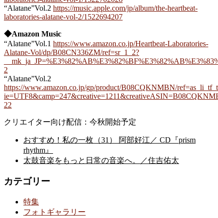
“Alatane”Vol.2
https://music.apple.com/jp/album/the-heartbeat-
laboratories-alatane-vol-2/1522694207
◆Amazon Music
“Alatane”Vol.1
https://www.amazon.co.jp/Heartbeat-Laboratories-
Alatane-Vol/dp/B08CN336ZM/ref=sr_1_2?
__mk_ja_JP=%E3%82%AB%E3%82%BF%E3%82%AB%E3%83%8A&dch
2
“Alatane”Vol.2
https://www.amazon.co.jp/gp/product/B08CQKNMBN/ref=as_li_tf_t
ie=UTF8&camp=247&creative=1211&creativeASIN=B08CQKNMBN
22
クリエイター向け配信：今秋開始予定
おすすめ！私の一枚（31） 阿部好江／ CD『prism
rhythm』
太鼓音楽をもっと日常の音楽へ。／住吉佑太
カテゴリー
特集
フォトギャラリー