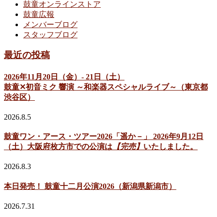
鼓童オンラインストア
鼓童広報
メンバーブログ
スタッフブログ
最近の投稿
2026年11月20日（金）- 21日（土）
鼓童✕初音ミク 響演 ～和楽器スペシャルライブ～（東京都
渋谷区）
2026.8.5
鼓童ワン・アース・ツアー2026「遥か－」 2026年9月12日
（土）大阪府枚方市での公演は
【完売】
いたしました。
2026.8.3
本日発売！ 鼓童十二月公演2026（新潟県新潟市）
2026.7.31