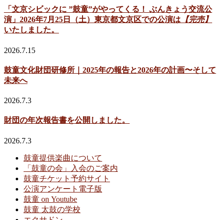
「文京シビックに ”鼓童”がやってくる！ ぶんきょう交流公
演」2026年7月25日（土）東京都文京区での公演は
【完売】
いたしました。
2026.7.15
鼓童文化財団研修所｜2025年の報告と2026年の計画〜そして
未来へ
2026.7.3
財団の年次報告書を公開しました。
2026.7.3
鼓童提供楽曲について
「鼓童の会」入会のご案内
鼓童チケット予約サイト
公演アンケート電子版
鼓童 on Youtube
鼓童 太鼓の学校
エクサドン