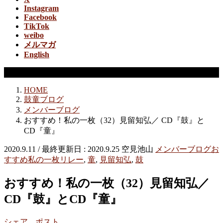
Instagram
Facebook
TikTok
weibo
メルマガ
English
メンバーブログ
HOME
鼓童ブログ
メンバーブログ
おすすめ！私の一枚（32）見留知弘／ CD『鼓』と
CD『童』
2020.9.11
/ 最終更新日 :
2020.9.25
空見池山
メンバーブログ
お
すすめ私の一枚リレー
,
童
,
見留知弘
,
鼓
おすすめ！私の一枚（32）見留知弘／
CD『鼓』とCD『童』
シェア
ポスト