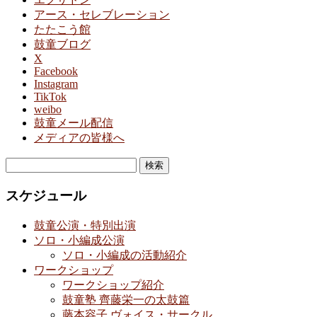
アース・セレブレーション
たたこう館
鼓童ブログ
X
Facebook
Instagram
TikTok
weibo
鼓童メール配信
メディアの皆様へ
検
索:
スケジュール
鼓童公演・特別出演
ソロ・小編成公演
ソロ・小編成の活動紹介
ワークショップ
ワークショップ紹介
鼓童塾 齊藤栄一の太鼓篇
藤本容子 ヴォイス・サークル