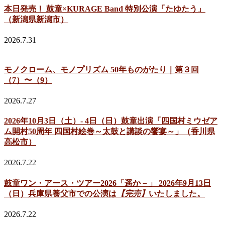
本日発売！ 鼓童×KURAGE Band 特別公演「たゆたう」
（新潟県新潟市）
2026.7.31
モノクローム、モノプリズム 50年ものがたり｜第３回
（7）〜（9）
2026.7.27
2026年10月3日（土）- 4日（日）鼓童出演「四国村ミウゼア
ム開村50周年 四国村絵巻～太鼓と講談の饗宴～」（香川県
高松市）
2026.7.22
鼓童ワン・アース・ツアー2026「遥か－」 2026年9月13日
（日）兵庫県養父市での公演は
【完売】
いたしました。
2026.7.22