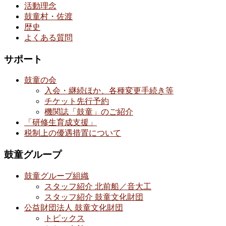
活動理念
鼓童村・佐渡
歴史
よくある質問
サポート
鼓童の会
入会・継続ほか、各種変更手続き等
チケット先行予約
機関誌「鼓童」のご紹介
「研修生育成支援」
税制上の優遇措置について
鼓童グループ
鼓童グループ組織
スタッフ紹介 北前船／音大工
スタッフ紹介 鼓童文化財団
公益財団法人 鼓童文化財団
トピックス