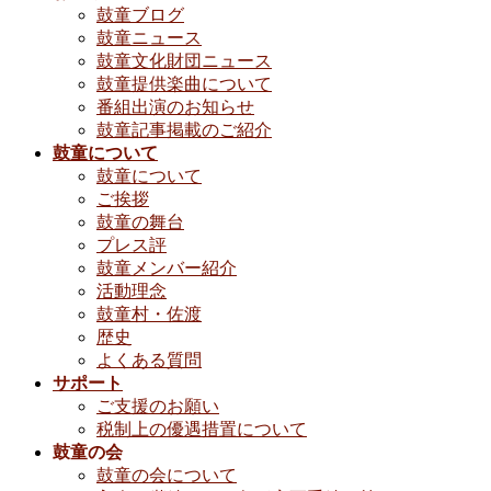
鼓童ブログ
鼓童ニュース
鼓童文化財団ニュース
鼓童提供楽曲について
番組出演のお知らせ
鼓童記事掲載のご紹介
鼓童について
鼓童について
ご挨拶
鼓童の舞台
プレス評
鼓童メンバー紹介
活動理念
鼓童村・佐渡
歴史
よくある質問
サポート
ご支援のお願い
税制上の優遇措置について
鼓童の会
鼓童の会について