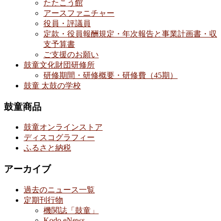
たたこう館
アースファニチャー
役員・評議員
定款・役員報酬規定・年次報告と事業計画書・収
支予算書
ご支援のお願い
鼓童文化財団研修所
研修期間・研修概要・研修費（45期）
鼓童 太鼓の学校
鼓童商品
鼓童オンラインストア
ディスコグラフィー
ふるさと納税
アーカイブ
過去のニュース一覧
定期刊行物
機関誌「鼓童」
Kodo eNews