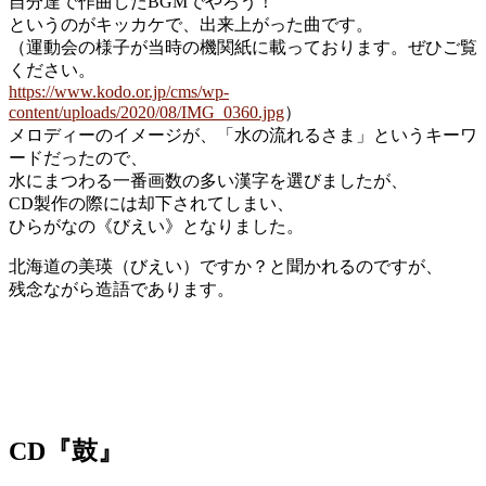
自分達で作曲したBGMでやろう！
というのがキッカケで、出来上がった曲です。
（運動会の様子が当時の機関紙に載っております。ぜひご覧
ください。
https://www.kodo.or.jp/cms/wp-
content/uploads/2020/08/IMG_0360.jpg
）
メロディーのイメージが、「水の流れるさま」というキーワ
ードだったので、
水にまつわる一番画数の多い漢字を選びましたが、
CD製作の際には却下されてしまい、
ひらがなの《びえい》となりました。
北海道の美瑛（びえい）ですか？と聞かれるのですが、
残念ながら造語であります。
CD『鼓』