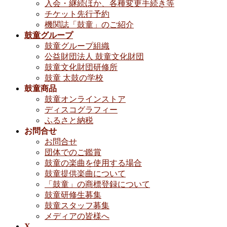
入会・継続ほか、各種変更手続き等
チケット先行予約
機関誌「鼓童」のご紹介
鼓童グループ
鼓童グループ組織
公益財団法人 鼓童文化財団
鼓童文化財団研修所
鼓童 太鼓の学校
鼓童商品
鼓童オンラインストア
ディスコグラフィー
ふるさと納税
お問合せ
お問合せ
団体でのご鑑賞
鼓童の楽曲を使用する場合
鼓童提供楽曲について
「鼓童」の商標登録について
鼓童研修生募集
鼓童スタッフ募集
メディアの皆様へ
X