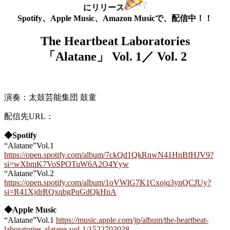
にリリース
Spotify、Apple Music、Amazon Musicで、配信中！！
The Heartbeat Laboratories
「Alatane」
Vol. 1／ Vol. 2
演奏：太鼓芸能集団 鼓童
配信先URL：
◆Spotify
“Alatane”Vol.1
https://open.spotify.com/album/7ckQd1QkRnwN41HnBfHJV9?
si=wXbmK7VoSPOTuW6A2O4Yyw
“Alatane”Vol.2
https://open.spotify.com/album/1oVWlG7K1Cxojq3ynQCJUy?
si=R41XjdrRQxqbgPqGdQkHnA
◆Apple Music
“Alatane”Vol.1
https://music.apple.com/jp/album/the-heartbeat-
laboratories-alatane-vol-1/1522702028