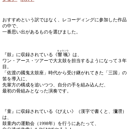
おすすめという訳ではなく、レコーディングに参加した作品
の中で、
一番思い出があるものを選びました。
キョウソウ
『鼓』に収録されている《
響颯
》は、
ワン・アース・ツアーで大太鼓を担当するようになって３年
目。
「佐渡の國鬼太鼓座」時代から受け継がれてきた「三国」の
笛を導入に、
先輩方の構成を追いつつ、自分の手を組み込んだ、
最初の骨組みとなった演奏です。
『童』に収録されている《びえい》（漢字で書くと、瀰瀯）
は、
鼓童内の運動会（1998年）を行うにあたって、