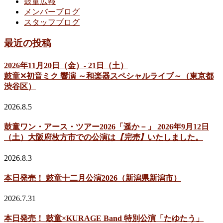
鼓童広報
メンバーブログ
スタッフブログ
最近の投稿
2026年11月20日（金）- 21日（土）
鼓童✕初音ミク 響演 ～和楽器スペシャルライブ～（東京都
渋谷区）
2026.8.5
鼓童ワン・アース・ツアー2026「遥か－」 2026年9月12日
（土）大阪府枚方市での公演は
【完売】
いたしました。
2026.8.3
本日発売！ 鼓童十二月公演2026（新潟県新潟市）
2026.7.31
本日発売！ 鼓童×KURAGE Band 特別公演「たゆたう」