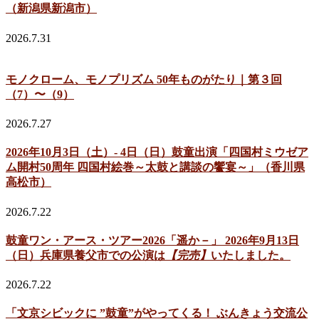
（新潟県新潟市）
2026.7.31
モノクローム、モノプリズム 50年ものがたり｜第３回
（7）〜（9）
2026.7.27
2026年10月3日（土）- 4日（日）鼓童出演「四国村ミウゼア
ム開村50周年 四国村絵巻～太鼓と講談の饗宴～」（香川県
高松市）
2026.7.22
鼓童ワン・アース・ツアー2026「遥か－」 2026年9月13日
（日）兵庫県養父市での公演は
【完売】
いたしました。
2026.7.22
「文京シビックに ”鼓童”がやってくる！ ぶんきょう交流公