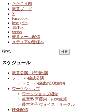
たたこう館
鼓童ブログ
X
Facebook
Instagram
TikTok
weibo
鼓童メール配信
メディアの皆様へ
検索:
スケジュール
鼓童公演・特別出演
ソロ・小編成公演
ソロ・小編成の活動紹介
ワークショップ
ワークショップ紹介
鼓童塾 齊藤栄一の太鼓篇
藤本容子 ヴォイス・サークル
映像配信