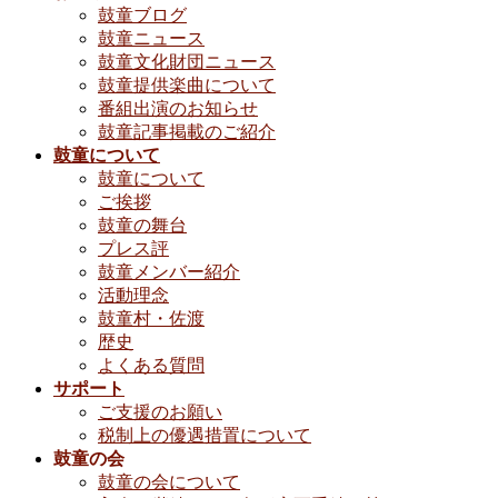
鼓童ブログ
鼓童ニュース
鼓童文化財団ニュース
鼓童提供楽曲について
番組出演のお知らせ
鼓童記事掲載のご紹介
鼓童について
鼓童について
ご挨拶
鼓童の舞台
プレス評
鼓童メンバー紹介
活動理念
鼓童村・佐渡
歴史
よくある質問
サポート
ご支援のお願い
税制上の優遇措置について
鼓童の会
鼓童の会について