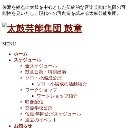
佐渡を拠点に太鼓を中心とした伝統的な音楽芸能に無限の可
能性を見いだし、現代への再創造を試みる太鼓芸能集団。
MENU
ホーム
スケジュール
全スケジュール
鼓童公演・特別出演
ソロ・小編成公演
ソロ・小編成の活動紹介
ワークショップ
ワークショップ紹介
映像配信
交流学校公演
佐渡 年間公演スケジュール
過去のイベント
お知らせ