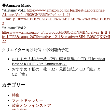
◆Amazon Music
“Alatane”Vol.1
https://www.amazon.co.jp/Heartbeat-Laboratories-
Alatane-Vol/dp/B08CN336ZM/ref=sr_1_2?
__mk_ja_JP=%E3%82%AB%E3%82%BF%E3%82%AB%E3%83%8A&dch
2
“Alatane”Vol.2
https://www.amazon.co.jp/gp/product/B08CQKNMBN/ref=as_li_tf_t
ie=UTF8&camp=247&creative=1211&creativeASIN=B08CQKNMBN
22
クリエイター向け配信：今秋開始予定
おすすめ！私の一枚（29）鶴見龍馬 ／ CD『Heartbeat
Best of KODO 25th Anniversary』
おすすめ！私の一枚（32）見留知弘／ CD『鼓』と
CD『童』
カテゴリー
特集
フォトギャラリー
鼓童オンラインストア