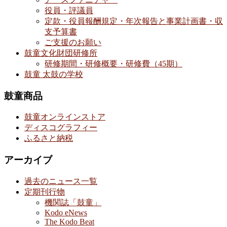
役員・評議員
定款・役員報酬規定・年次報告と事業計画書・収
支予算書
ご支援のお願い
鼓童文化財団研修所
研修期間・研修概要・研修費（45期）
鼓童 太鼓の学校
鼓童商品
鼓童オンラインストア
ディスコグラフィー
ふるさと納税
アーカイブ
過去のニュース一覧
定期刊行物
機関誌「鼓童」
Kodo eNews
The Kodo Beat