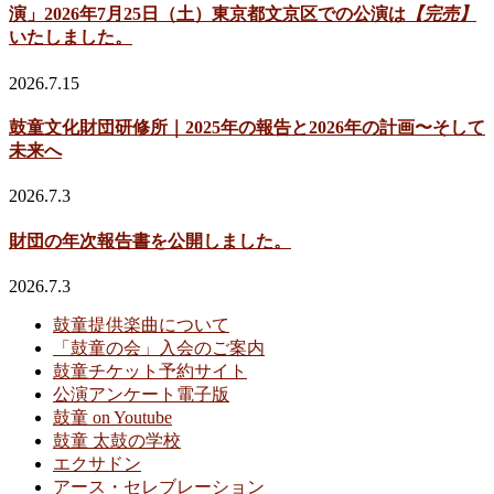
演」2026年7月25日（土）東京都文京区での公演は
【完売】
いたしました。
2026.7.15
鼓童文化財団研修所｜2025年の報告と2026年の計画〜そして
未来へ
2026.7.3
財団の年次報告書を公開しました。
2026.7.3
鼓童提供楽曲について
「鼓童の会」入会のご案内
鼓童チケット予約サイト
公演アンケート電子版
鼓童 on Youtube
鼓童 太鼓の学校
エクサドン
アース・セレブレーション