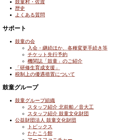
鼓童村・佐渡
歴史
よくある質問
サポート
鼓童の会
入会・継続ほか、各種変更手続き等
チケット先行予約
機関誌「鼓童」のご紹介
「研修生育成支援」
税制上の優遇措置について
鼓童グループ
鼓童グループ組織
スタッフ紹介 北前船／音大工
スタッフ紹介 鼓童文化財団
公益財団法人 鼓童文化財団
トピックス
たたこう館
アースファニチャー