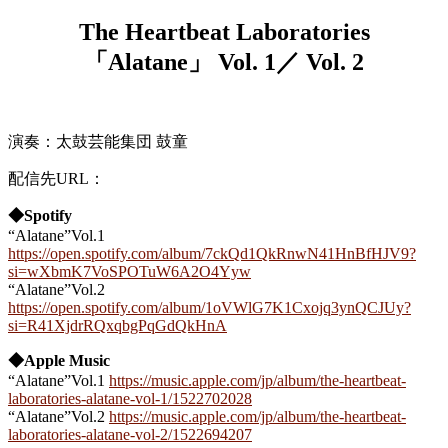
The Heartbeat Laboratories
「Alatane」
Vol. 1／ Vol. 2
演奏：太鼓芸能集団 鼓童
配信先URL：
◆Spotify
“Alatane”Vol.1
https://open.spotify.com/album/7ckQd1QkRnwN41HnBfHJV9?
si=wXbmK7VoSPOTuW6A2O4Yyw
“Alatane”Vol.2
https://open.spotify.com/album/1oVWlG7K1Cxojq3ynQCJUy?
si=R41XjdrRQxqbgPqGdQkHnA
◆Apple Music
“Alatane”Vol.1
https://music.apple.com/jp/album/the-heartbeat-
laboratories-alatane-vol-1/1522702028
“Alatane”Vol.2
https://music.apple.com/jp/album/the-heartbeat-
laboratories-alatane-vol-2/1522694207