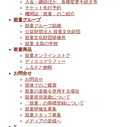
入会・継続ほか、各種変更手続き等
チケット先行予約
機関誌「鼓童」のご紹介
鼓童グループ
鼓童グループ組織
公益財団法人 鼓童文化財団
鼓童文化財団研修所
鼓童 太鼓の学校
鼓童商品
鼓童オンラインストア
ディスコグラフィー
ふるさと納税
お問合せ
お問合せ
団体でのご鑑賞
鼓童の楽曲を使用する場合
鼓童提供楽曲について
「鼓童」の商標登録について
鼓童研修生募集
鼓童スタッフ募集
メディアの皆様へ
X