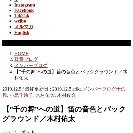
Instagram
Facebook
TikTok
weibo
メルマガ
English
メンバーブログ
HOME
鼓童ブログ
メンバーブログ
【”千の舞”への道】笛の音色とバックグラウンド／木
村佑太
2019.12.5
/ 最終更新日 :
2019.12.5
erika
メンバーブログ
千の
舞
,
小島千絵子
,
木村佑太
,
木村俊介
【”千の舞”への道】笛の音色とバック
グラウンド／木村佑太
シェア
ポスト