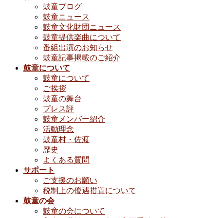
鼓童ブログ
鼓童ニュース
鼓童文化財団ニュース
鼓童提供楽曲について
番組出演のお知らせ
鼓童記事掲載のご紹介
鼓童について
鼓童について
ご挨拶
鼓童の舞台
プレス評
鼓童メンバー紹介
活動理念
鼓童村・佐渡
歴史
よくある質問
サポート
ご支援のお願い
税制上の優遇措置について
鼓童の会
鼓童の会について