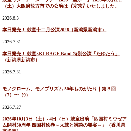
（土）大阪府枚方市での公演は
【完売】
いたしました。
2026.8.3
本日発売！ 鼓童十二月公演2026（新潟県新潟市）
2026.7.31
本日発売！ 鼓童×KURAGE Band 特別公演「たゆたう」
（新潟県新潟市）
2026.7.31
モノクローム、モノプリズム 50年ものがたり｜第３回
（7）〜（9）
2026.7.27
2026年10月3日（土）- 4日（日）鼓童出演「四国村ミウゼア
ム開村50周年 四国村絵巻～太鼓と講談の饗宴～」（香川県