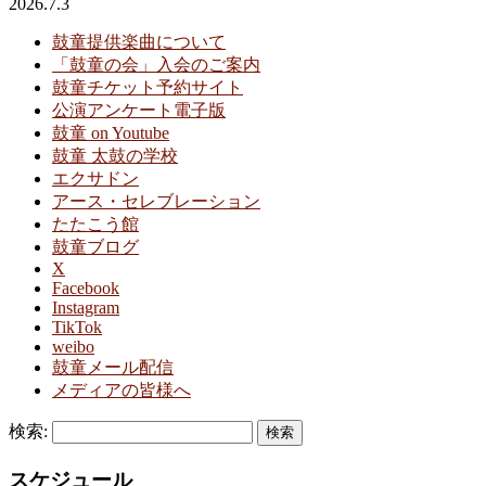
2026.7.3
鼓童提供楽曲について
「鼓童の会」入会のご案内
鼓童チケット予約サイト
公演アンケート電子版
鼓童 on Youtube
鼓童 太鼓の学校
エクサドン
アース・セレブレーション
たたこう館
鼓童ブログ
X
Facebook
Instagram
TikTok
weibo
鼓童メール配信
メディアの皆様へ
検索:
スケジュール