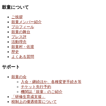
鼓童について
ご挨拶
鼓童メンバー紹介
プロフィール
鼓童の舞台
プレス評
活動理念
鼓童村・佐渡
歴史
よくある質問
サポート
鼓童の会
入会・継続ほか、各種変更手続き等
チケット先行予約
機関誌「鼓童」のご紹介
「研修生育成支援」
税制上の優遇措置について