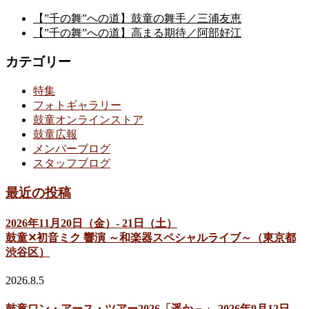
【”千の舞”への道】鼓童の舞手／三浦友恵
【”千の舞”への道】高まる期待／阿部好江
カテゴリー
特集
フォトギャラリー
鼓童オンラインストア
鼓童広報
メンバーブログ
スタッフブログ
最近の投稿
2026年11月20日（金）- 21日（土）
鼓童✕初音ミク 響演 ～和楽器スペシャルライブ～（東京都
渋谷区）
2026.8.5
鼓童ワン・アース・ツアー2026「遥か－」 2026年9月12日