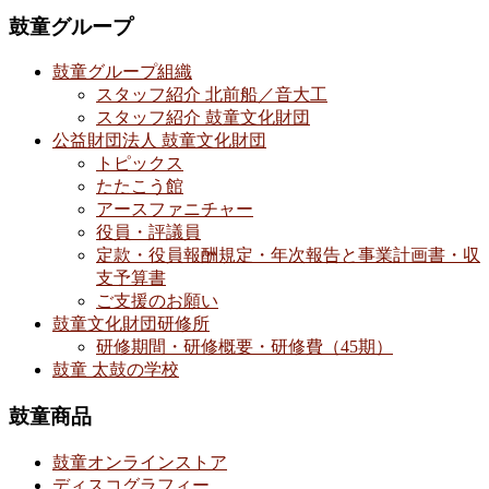
鼓童グループ
鼓童グループ組織
スタッフ紹介 北前船／音大工
スタッフ紹介 鼓童文化財団
公益財団法人 鼓童文化財団
トピックス
たたこう館
アースファニチャー
役員・評議員
定款・役員報酬規定・年次報告と事業計画書・収
支予算書
ご支援のお願い
鼓童文化財団研修所
研修期間・研修概要・研修費（45期）
鼓童 太鼓の学校
鼓童商品
鼓童オンラインストア
ディスコグラフィー