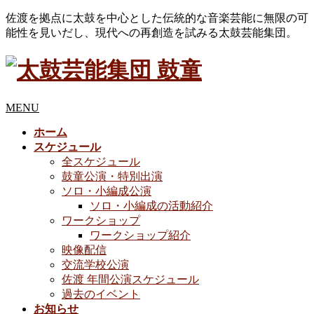
佐渡を拠点に太鼓を中心とした伝統的な音楽芸能に無限の可
能性を見いだし、現代への再創造を試みる太鼓芸能集団。
MENU
ホーム
スケジュール
全スケジュール
鼓童公演・特別出演
ソロ・小編成公演
ソロ・小編成の活動紹介
ワークショップ
ワークショップ紹介
映像配信
交流学校公演
佐渡 年間公演スケジュール
過去のイベント
お知らせ