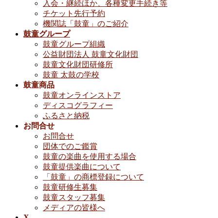
入会・継続ほか、各種変更手続き等
チケット先行予約
機関誌「鼓童」のご紹介
鼓童グループ
鼓童グループ組織
公益財団法人 鼓童文化財団
鼓童文化財団研修所
鼓童 太鼓の学校
鼓童商品
鼓童オンラインストア
ディスコグラフィー
ふるさと納税
お問合せ
お問合せ
団体でのご鑑賞
鼓童の楽曲を使用する場合
鼓童提供楽曲について
「鼓童」の商標登録について
鼓童研修生募集
鼓童スタッフ募集
メディアの皆様へ
X