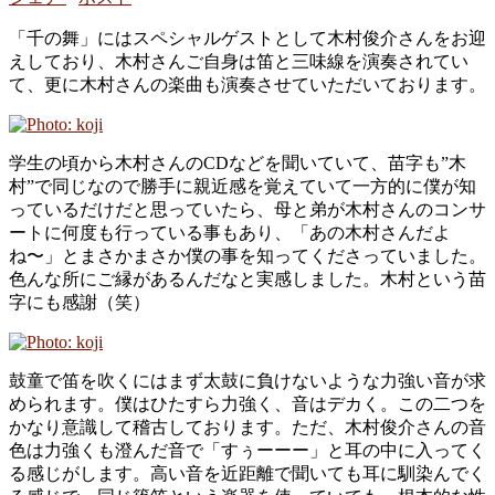
「千の舞」にはスペシャルゲストとして木村俊介さんをお迎
えしており、木村さんご自身は笛と三味線を演奏されてい
て、更に木村さんの楽曲も演奏させていただいております。
学生の頃から木村さんのCDなどを聞いていて、苗字も”木
村”で同じなので勝手に親近感を覚えていて一方的に僕が知
っているだけだと思っていたら、母と弟が木村さんのコンサ
ートに何度も行っている事もあり、「あの木村さんだよ
ね〜」とまさかまさか僕の事を知ってくださっていました。
色んな所にご縁があるんだなと実感しました。木村という苗
字にも感謝（笑）
鼓童で笛を吹くにはまず太鼓に負けないような力強い音が求
められます。僕はひたすら力強く、音はデカく。この二つを
かなり意識して稽古しております。ただ、木村俊介さんの音
色は力強くも澄んだ音で「すぅーーー」と耳の中に入ってく
る感じがします。高い音を近距離で聞いても耳に馴染んでく