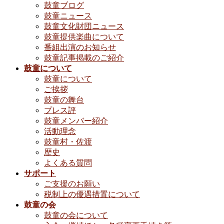
鼓童ブログ
鼓童ニュース
鼓童文化財団ニュース
鼓童提供楽曲について
番組出演のお知らせ
鼓童記事掲載のご紹介
鼓童について
鼓童について
ご挨拶
鼓童の舞台
プレス評
鼓童メンバー紹介
活動理念
鼓童村・佐渡
歴史
よくある質問
サポート
ご支援のお願い
税制上の優遇措置について
鼓童の会
鼓童の会について