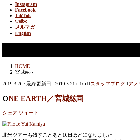
Instagram
Facebook
TikTok
weibo
メルマガ
English
宮城紘司
HOME
宮城紘司
2019.3.20
/ 最終更新日 :
2019.3.21
erika
スタッフブログ
アメ
ONE EARTH／宮城紘司
シェア
ツイート
北米ツアーも残すことあと10日ほどになりました。