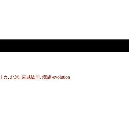
リカ
,
北米
,
宮城紘司
,
螺旋-evolution