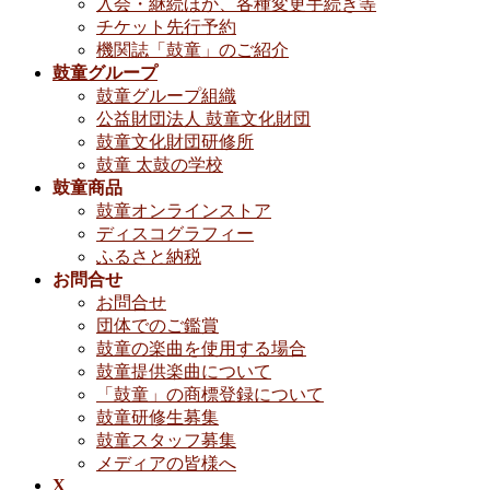
入会・継続ほか、各種変更手続き等
チケット先行予約
機関誌「鼓童」のご紹介
鼓童グループ
鼓童グループ組織
公益財団法人 鼓童文化財団
鼓童文化財団研修所
鼓童 太鼓の学校
鼓童商品
鼓童オンラインストア
ディスコグラフィー
ふるさと納税
お問合せ
お問合せ
団体でのご鑑賞
鼓童の楽曲を使用する場合
鼓童提供楽曲について
「鼓童」の商標登録について
鼓童研修生募集
鼓童スタッフ募集
メディアの皆様へ
X