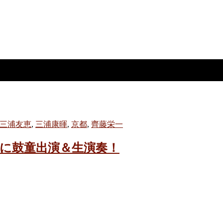
三浦友恵
,
三浦康暉
,
京都
,
齊藤栄一
S京都に鼓童出演＆生演奏！