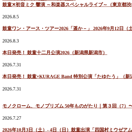
鼓童✕初音ミク 響演 ～和楽器スペシャルライブ～（東京都渋
2026.8.5
鼓童ワン・アース・ツアー2026「遥か－」 2026年9月12
2026.8.3
本日発売！ 鼓童十二月公演2026（新潟県新潟市）
2026.7.31
本日発売！ 鼓童×KURAGE Band 特別公演「たゆたう」（
2026.7.31
モノクローム、モノプリズム 50年ものがたり｜第３回（7）〜
2026.7.27
2026年10月3日（土）- 4日（日）鼓童出演「四国村ミウ