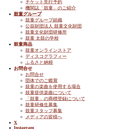
チケット先行予約
機関誌「鼓童」のご紹介
鼓童グループ
鼓童グループ組織
公益財団法人 鼓童文化財団
鼓童文化財団研修所
鼓童 太鼓の学校
鼓童商品
鼓童オンラインストア
ディスコグラフィー
ふるさと納税
お問合せ
お問合せ
団体でのご鑑賞
鼓童の楽曲を使用する場合
鼓童提供楽曲について
「鼓童」の商標登録について
鼓童研修生募集
鼓童スタッフ募集
メディアの皆様へ
X
Instagram