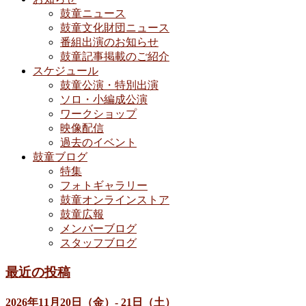
シ
鼓童ニュース
ョ
鼓童文化財団ニュース
番組出演のお知らせ
ン
鼓童記事掲載のご紹介
スケジュール
鼓童公演・特別出演
ソロ・小編成公演
ワークショップ
映像配信
過去のイベント
鼓童ブログ
特集
フォトギャラリー
鼓童オンラインストア
鼓童広報
メンバーブログ
スタッフブログ
最近の投稿
2026年11月20日（金）- 21日（土）