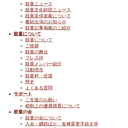
鼓童ニュース
鼓童文化財団ニュース
鼓童提供楽曲について
番組出演のお知らせ
鼓童記事掲載のご紹介
鼓童について
鼓童について
ご挨拶
鼓童の舞台
プレス評
鼓童メンバー紹介
活動理念
鼓童村・佐渡
歴史
よくある質問
サポート
ご支援のお願い
税制上の優遇措置について
鼓童の会
鼓童の会について
入会・継続ほか、各種変更手続き等