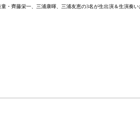
鼓童・齊藤栄一、三浦康暉、三浦友恵の3名が生出演＆生演奏い