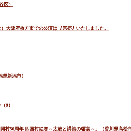
谷区）
日（土）大阪府枚方市での公演は
【完売】
いたしました。
新潟県新潟市）
（9）
ゼアム開村50周年 四国村絵巻～太鼓と講談の饗宴～」（香川県高松