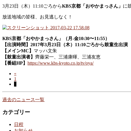
3月23日（木）11:10ごろから
KBS京都「おやかまっさん」
に
放送地域の皆様、お見逃しなく！
KBS京都「おやかまっさん」（月-金10:30〜11:55）
【出演時間】2017年3月23日（木）11:10ごろから鼓童生出演
【メインMC】
マッハ文朱
【鼓童出演者】
齊藤栄一、三浦康暉、三浦友恵
【番組HP】
https://www.kbs-kyoto.co.jp/tv/oya/
«
投
ペ
1
稿
ペ
2
ー
ー
ジ
ナ
ジ
過去のニュース一覧
ビ
カテゴリー
ゲ
ー
日程
お知らせ