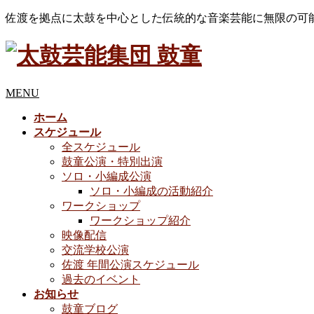
佐渡を拠点に太鼓を中心とした伝統的な音楽芸能に無限の可
MENU
ホーム
スケジュール
全スケジュール
鼓童公演・特別出演
ソロ・小編成公演
ソロ・小編成の活動紹介
ワークショップ
ワークショップ紹介
映像配信
交流学校公演
佐渡 年間公演スケジュール
過去のイベント
お知らせ
鼓童ブログ