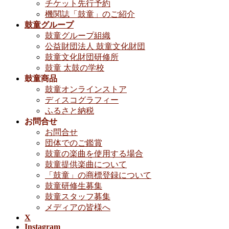
チケット先行予約
機関誌「鼓童」のご紹介
鼓童グループ
鼓童グループ組織
公益財団法人 鼓童文化財団
鼓童文化財団研修所
鼓童 太鼓の学校
鼓童商品
鼓童オンラインストア
ディスコグラフィー
ふるさと納税
お問合せ
お問合せ
団体でのご鑑賞
鼓童の楽曲を使用する場合
鼓童提供楽曲について
「鼓童」の商標登録について
鼓童研修生募集
鼓童スタッフ募集
メディアの皆様へ
X
Instagram