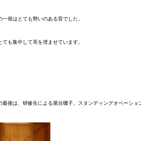
の一発はとても勢いのある音でした。
とても集中して耳を澄ませています。
の最後は、研修生による屋台囃子。スタンディングオベーショ