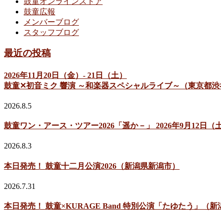
鼓童オンラインストア
鼓童広報
メンバーブログ
スタッフブログ
最近の投稿
2026年11月20日（金）- 21日（土）
鼓童✕初音ミク 響演 ～和楽器スペシャルライブ～（東京都渋
2026.8.5
鼓童ワン・アース・ツアー2026「遥か－」 2026年9月12
2026.8.3
本日発売！ 鼓童十二月公演2026（新潟県新潟市）
2026.7.31
本日発売！ 鼓童×KURAGE Band 特別公演「たゆたう」（