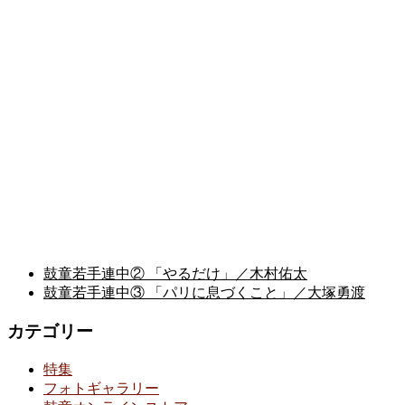
鼓童若手連中② 「やるだけ」／木村佑太
鼓童若手連中③ 「パリに息づくこと」／大塚勇渡
カテゴリー
特集
フォトギャラリー