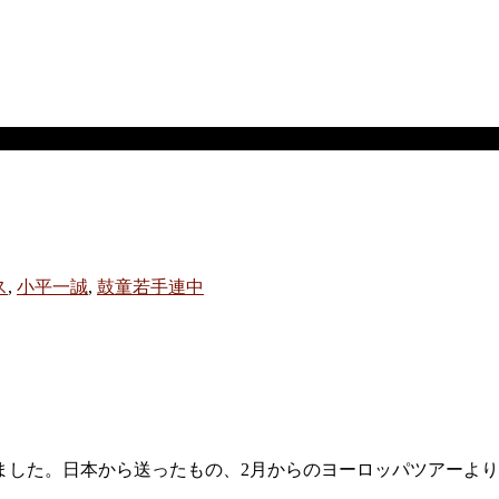
ス
,
小平一誠
,
鼓童若手連中
ました。日本から送ったもの、2月からのヨーロッパツアーよ