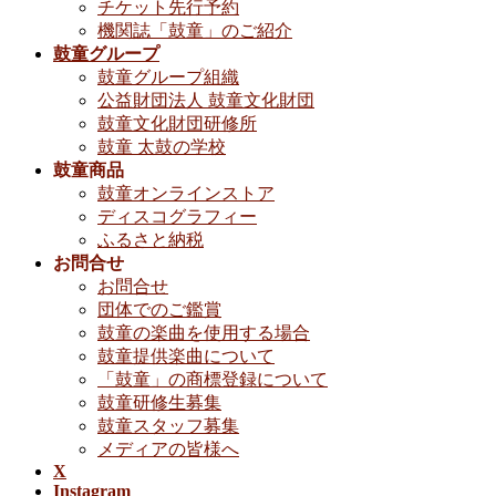
チケット先行予約
機関誌「鼓童」のご紹介
鼓童グループ
鼓童グループ組織
公益財団法人 鼓童文化財団
鼓童文化財団研修所
鼓童 太鼓の学校
鼓童商品
鼓童オンラインストア
ディスコグラフィー
ふるさと納税
お問合せ
お問合せ
団体でのご鑑賞
鼓童の楽曲を使用する場合
鼓童提供楽曲について
「鼓童」の商標登録について
鼓童研修生募集
鼓童スタッフ募集
メディアの皆様へ
X
Instagram