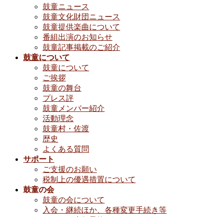
鼓童ニュース
鼓童文化財団ニュース
鼓童提供楽曲について
番組出演のお知らせ
鼓童記事掲載のご紹介
鼓童について
鼓童について
ご挨拶
鼓童の舞台
プレス評
鼓童メンバー紹介
活動理念
鼓童村・佐渡
歴史
よくある質問
サポート
ご支援のお願い
税制上の優遇措置について
鼓童の会
鼓童の会について
入会・継続ほか、各種変更手続き等