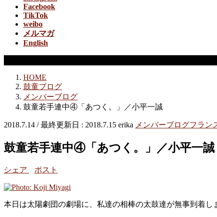
Facebook
TikTok
weibo
メルマガ
English
メンバーブログ
HOME
鼓童ブログ
メンバーブログ
鼓童若手連中④「あつく。」／小平一誠
2018.7.14
/ 最終更新日 :
2018.7.15
erika
メンバーブログ
フラン
鼓童若手連中④「あつく。」／小平一誠
シェア
ポスト
本日は太陽劇団の劇場に、私達の相棒の太鼓達が無事到着し