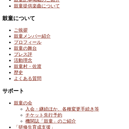
鼓童提供楽曲について
鼓童について
ご挨拶
鼓童メンバー紹介
プロフィール
鼓童の舞台
プレス評
活動理念
鼓童村・佐渡
歴史
よくある質問
サポート
鼓童の会
入会・継続ほか、各種変更手続き等
チケット先行予約
機関誌「鼓童」のご紹介
「研修生育成支援」