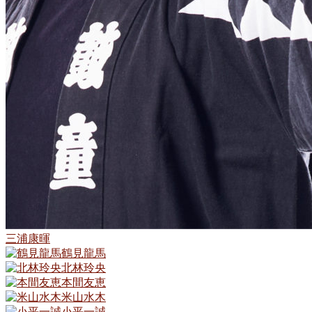
三浦康暉
鶴見龍馬
北林玲央
本間友恵
米山水木
小平一誠