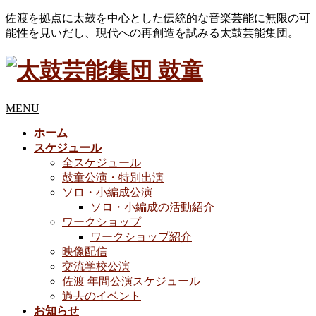
佐渡を拠点に太鼓を中心とした伝統的な音楽芸能に無限の可
能性を見いだし、現代への再創造を試みる太鼓芸能集団。
MENU
ホーム
スケジュール
全スケジュール
鼓童公演・特別出演
ソロ・小編成公演
ソロ・小編成の活動紹介
ワークショップ
ワークショップ紹介
映像配信
交流学校公演
佐渡 年間公演スケジュール
過去のイベント
お知らせ