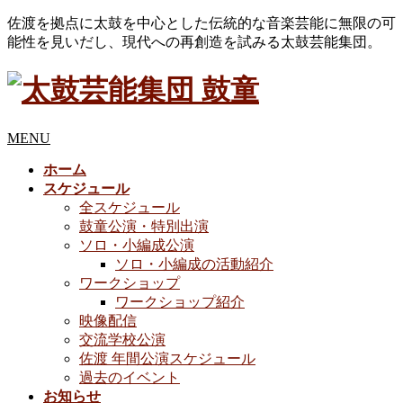
佐渡を拠点に太鼓を中心とした伝統的な音楽芸能に無限の可
能性を見いだし、現代への再創造を試みる太鼓芸能集団。
MENU
ホーム
スケジュール
全スケジュール
鼓童公演・特別出演
ソロ・小編成公演
ソロ・小編成の活動紹介
ワークショップ
ワークショップ紹介
映像配信
交流学校公演
佐渡 年間公演スケジュール
過去のイベント
お知らせ