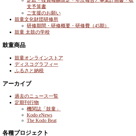
定款・役員報酬規定・年次報告と事業計画書・収
支予算書
ご支援のお願い
鼓童文化財団研修所
研修期間・研修概要・研修費（45期）
鼓童 太鼓の学校
鼓童商品
鼓童オンラインストア
ディスコグラフィー
ふるさと納税
アーカイブ
過去のニュース一覧
定期刊行物
機関誌「鼓童」
Kodo eNews
The Kodo Beat
各種プロジェクト