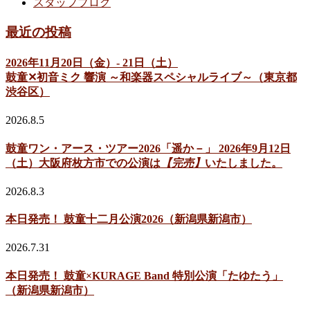
スタッフブログ
最近の投稿
2026年11月20日（金）- 21日（土）
鼓童✕初音ミク 響演 ～和楽器スペシャルライブ～（東京都
渋谷区）
2026.8.5
鼓童ワン・アース・ツアー2026「遥か－」 2026年9月12日
（土）大阪府枚方市での公演は
【完売】
いたしました。
2026.8.3
本日発売！ 鼓童十二月公演2026（新潟県新潟市）
2026.7.31
本日発売！ 鼓童×KURAGE Band 特別公演「たゆたう」
（新潟県新潟市）