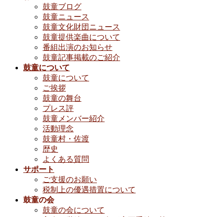
鼓童ブログ
鼓童ニュース
鼓童文化財団ニュース
鼓童提供楽曲について
番組出演のお知らせ
鼓童記事掲載のご紹介
鼓童について
鼓童について
ご挨拶
鼓童の舞台
プレス評
鼓童メンバー紹介
活動理念
鼓童村・佐渡
歴史
よくある質問
サポート
ご支援のお願い
税制上の優遇措置について
鼓童の会
鼓童の会について