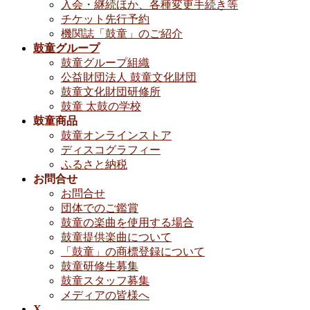
入会・継続ほか、各種変更手続き等
チケット先行予約
機関誌「鼓童」のご紹介
鼓童グループ
鼓童グループ組織
公益財団法人 鼓童文化財団
鼓童文化財団研修所
鼓童 太鼓の学校
鼓童商品
鼓童オンラインストア
ディスコグラフィー
ふるさと納税
お問合せ
お問合せ
団体でのご鑑賞
鼓童の楽曲を使用する場合
鼓童提供楽曲について
「鼓童」の商標登録について
鼓童研修生募集
鼓童スタッフ募集
メディアの皆様へ
X