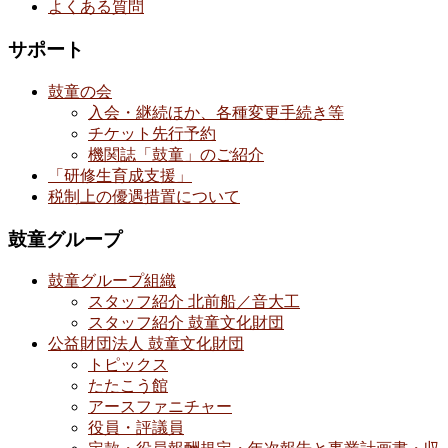
よくある質問
サポート
鼓童の会
入会・継続ほか、各種変更手続き等
チケット先行予約
機関誌「鼓童」のご紹介
「研修生育成支援」
税制上の優遇措置について
鼓童グループ
鼓童グループ組織
スタッフ紹介 北前船／音大工
スタッフ紹介 鼓童文化財団
公益財団法人 鼓童文化財団
トピックス
たたこう館
アースファニチャー
役員・評議員