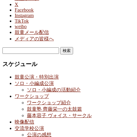
X
Facebook
Instagram
TikTok
weibo
鼓童メール配信
メディアの皆様へ
検
索:
スケジュール
鼓童公演・特別出演
ソロ・小編成公演
ソロ・小編成の活動紹介
ワークショップ
ワークショップ紹介
鼓童塾 齊藤栄一の太鼓篇
藤本容子 ヴォイス・サークル
映像配信
交流学校公演
公演の感想