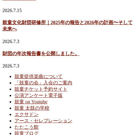
2026.7.15
鼓童文化財団研修所｜2025年の報告と2026年の計画〜そして
未来へ
2026.7.3
財団の年次報告書を公開しました。
2026.7.3
鼓童提供楽曲について
「鼓童の会」入会のご案内
鼓童チケット予約サイト
公演アンケート電子版
鼓童 on Youtube
鼓童 太鼓の学校
エクサドン
アース・セレブレーション
たたこう館
鼓童ブログ