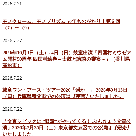
2026.7.31
モノクローム、モノプリズム 50年ものがたり｜第３回
（7）〜（9）
2026.7.27
2026年10月3日（土）- 4日（日）鼓童出演「四国村ミウゼア
ム開村50周年 四国村絵巻～太鼓と講談の饗宴～」（香川県
高松市）
2026.7.22
鼓童ワン・アース・ツアー2026「遥か－」 2026年9月13日
（日）兵庫県養父市での公演は
【完売】
いたしました。
2026.7.22
「文京シビックに ”鼓童”がやってくる！ ぶんきょう交流公
演」2026年7月25日（土）東京都文京区での公演は
【完売】
いたしました。