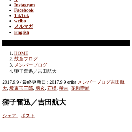
Instagram
Facebook
TikTok
weibo
メルマガ
English
メンバーブログ
HOME
鼓童ブログ
メンバーブログ
獅子奮迅／吉田航大
2017.9.9
/ 最終更新日 :
2017.9.9
erika
メンバーブログ
吉田航
大
,
坂東玉三郎
,
幽玄
,
石橋
,
稽古
,
花柳壽輔
獅子奮迅／吉田航大
シェア
ポスト