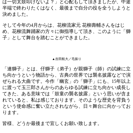
は一切太鼓叩けないよ？」と心配もして頂きましたが、中途
半端で終わりたくはなく、最後まで自分の役を全うしようと
決めました。
そして今年の4月からは、花柳流家元 花柳壽輔さんをはじ
め、花柳流舞踊家の方々に御指導して頂き、このように「獅
子」として舞台を踏むことができました。
▲吉田航大／毛振り
「連獅子」とは、仔獅子（弟子）が親獅子（師）の試練に立
ち向かうという物語から、古典の世界では襲名披露などで演
ぜられる大曲です。今作「幽玄」の「獅子」にも、15年以上
に渡って玉三郎さんからのあらゆる試練に立ち向かい成長し
てきた、ある意味では「鼓童の襲名披露」という思いが含ま
れていると、私は感じております。そのような歴史を背負う
という使命感に奮い立たされながら、日々舞台に向かってお
ります。
皆様、どうか最後まで宜しくお願い致します。