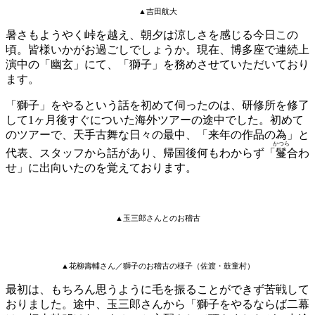
▲吉田航大
暑さもようやく峠を越え、朝夕は涼しさを感じる今日この
頃。皆様いかがお過ごしでしょうか。現在、博多座で連続上
演中の「幽玄」にて、「獅子」を務めさせていただいており
ます。
「獅子」をやるという話を初めて伺ったのは、研修所を修了
して1ヶ月後すぐについた海外ツアーの途中でした。初めて
のツアーで、天手古舞な日々の最中、「来年の作品の為」と
かつら
代表、スタッフから話があり、帰国後何もわからず「
鬘
合わ
せ」に出向いたのを覚えております。
▲玉三郎さんとのお稽古
▲花柳壽輔さん／獅子のお稽古の様子（佐渡・鼓童村）
最初は、もちろん思うように毛を振ることができず苦戦して
おりました。途中、玉三郎さんから「獅子をやるならば二幕