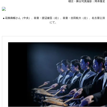
稽古・舞台写真撮影：岡本隆史
▲花柳壽輔さん（中央）、鼓童・渡辺健吾（右）、鼓童・吉田航大（左）、名古屋公演
にて。