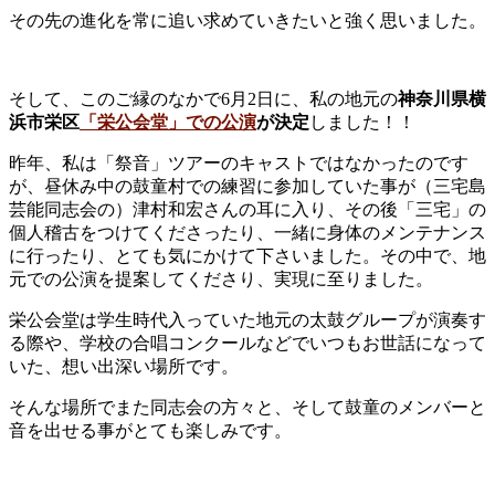
その先の進化を常に追い求めていきたいと強く思いました。
そして、このご縁のなかで6月2日に、私の地元の
神奈川県横
浜市栄区
「栄公会堂」での公演
が決定
しました！！
昨年、私は「祭音」ツアーのキャストではなかったのです
が、昼休み中の鼓童村での練習に参加していた事が（三宅島
芸能同志会の）津村和宏さんの耳に入り、その後「三宅」の
個人稽古をつけてくださったり、一緒に身体のメンテナンス
に行ったり、とても気にかけて下さいました。その中で、地
元での公演を提案してくださり、実現に至りました。
栄公会堂は学生時代入っていた地元の太鼓グループが演奏す
る際や、学校の合唱コンクールなどでいつもお世話になって
いた、想い出深い場所です。
そんな場所でまた同志会の方々と、そして鼓童のメンバーと
音を出せる事がとても楽しみです。