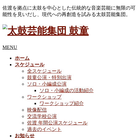
佐渡を拠点に太鼓を中心とした伝統的な音楽芸能に無限の可
能性を見いだし、現代への再創造を試みる太鼓芸能集団。
MENU
ホーム
スケジュール
全スケジュール
鼓童公演・特別出演
ソロ・小編成公演
ソロ・小編成の活動紹介
ワークショップ
ワークショップ紹介
映像配信
交流学校公演
佐渡 年間公演スケジュール
過去のイベント
お知らせ