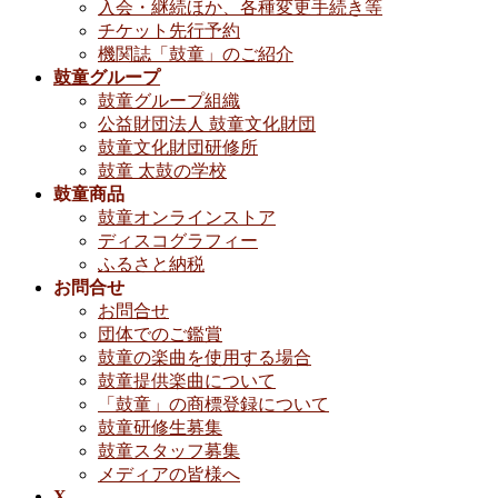
入会・継続ほか、各種変更手続き等
チケット先行予約
機関誌「鼓童」のご紹介
鼓童グループ
鼓童グループ組織
公益財団法人 鼓童文化財団
鼓童文化財団研修所
鼓童 太鼓の学校
鼓童商品
鼓童オンラインストア
ディスコグラフィー
ふるさと納税
お問合せ
お問合せ
団体でのご鑑賞
鼓童の楽曲を使用する場合
鼓童提供楽曲について
「鼓童」の商標登録について
鼓童研修生募集
鼓童スタッフ募集
メディアの皆様へ
X