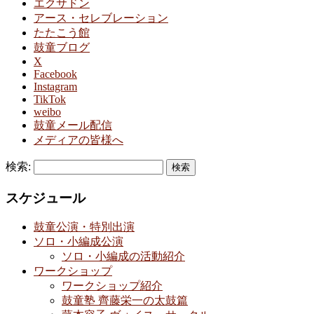
エクサドン
アース・セレブレーション
たたこう館
鼓童ブログ
X
Facebook
Instagram
TikTok
weibo
鼓童メール配信
メディアの皆様へ
検索:
スケジュール
鼓童公演・特別出演
ソロ・小編成公演
ソロ・小編成の活動紹介
ワークショップ
ワークショップ紹介
鼓童塾 齊藤栄一の太鼓篇