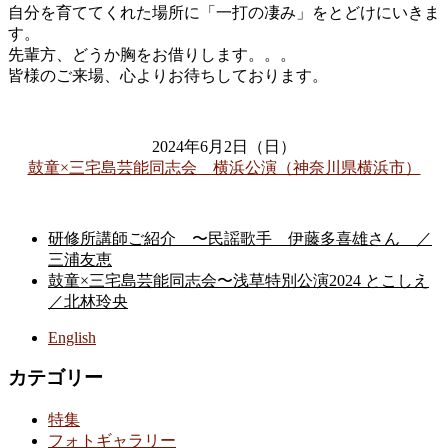
自分を育ててくれた場所に「一打の凄み」をとどけにいきま
す。
先輩方、どうか胸をお借りします。。。
皆様のご来場、心よりお待ちしております。
2024年6月2日（日）
鼓童×三宅島芸能同志会 横浜公演（神奈川県横浜市）
研修所講師ご紹介 〜民謡歌手 伊藤多喜雄さん ／
三浦友恵
鼓童×三宅島芸能同志会〜浅草特別公演2024 とこしえ
／北林玲央
English
カテゴリー
特集
フォトギャラリー