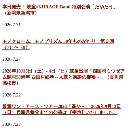
本日発売！ 鼓童×KURAGE Band 特別公演「たゆたう」
（新潟県新潟市）
2026.7.31
モノクローム、モノプリズム 50年ものがたり｜第３回
（7）〜（9）
2026.7.27
2026年10月3日（土）- 4日（日）鼓童出演「四国村ミウゼア
ム開村50周年 四国村絵巻～太鼓と講談の饗宴～」（香川県
高松市）
2026.7.22
鼓童ワン・アース・ツアー2026「遥か－」 2026年9月13日
（日）兵庫県養父市での公演は
【完売】
いたしました。
2026.7.22