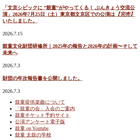
「文京シビックに ”鼓童”がやってくる！ ぶんきょう交流公
演」2026年7月25日（土）東京都文京区での公演は
【完売】
いたしました。
2026.7.15
鼓童文化財団研修所｜2025年の報告と2026年の計画〜そして
未来へ
2026.7.3
財団の年次報告書を公開しました。
2026.7.3
鼓童提供楽曲について
「鼓童の会」入会のご案内
鼓童チケット予約サイト
公演アンケート電子版
鼓童 on Youtube
鼓童 太鼓の学校