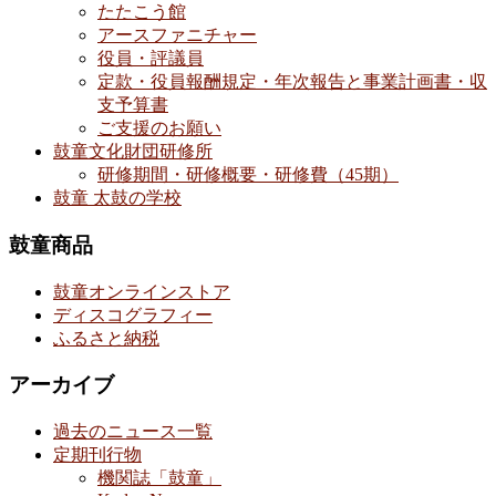
たたこう館
アースファニチャー
役員・評議員
定款・役員報酬規定・年次報告と事業計画書・収
支予算書
ご支援のお願い
鼓童文化財団研修所
研修期間・研修概要・研修費（45期）
鼓童 太鼓の学校
鼓童商品
鼓童オンラインストア
ディスコグラフィー
ふるさと納税
アーカイブ
過去のニュース一覧
定期刊行物
機関誌「鼓童」