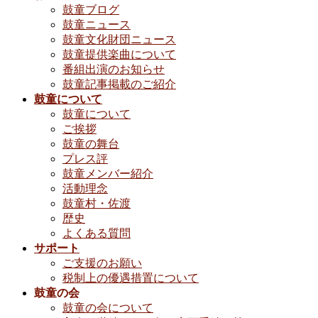
鼓童ブログ
鼓童ニュース
鼓童文化財団ニュース
鼓童提供楽曲について
番組出演のお知らせ
鼓童記事掲載のご紹介
鼓童について
鼓童について
ご挨拶
鼓童の舞台
プレス評
鼓童メンバー紹介
活動理念
鼓童村・佐渡
歴史
よくある質問
サポート
ご支援のお願い
税制上の優遇措置について
鼓童の会
鼓童の会について