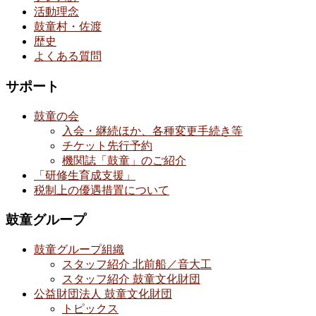
活動理念
鼓童村・佐渡
歴史
よくある質問
サポート
鼓童の会
入会・継続ほか、各種変更手続き等
チケット先行予約
機関誌「鼓童」のご紹介
「研修生育成支援」
税制上の優遇措置について
鼓童グループ
鼓童グループ組織
スタッフ紹介 北前船／音大工
スタッフ紹介 鼓童文化財団
公益財団法人 鼓童文化財団
トピックス