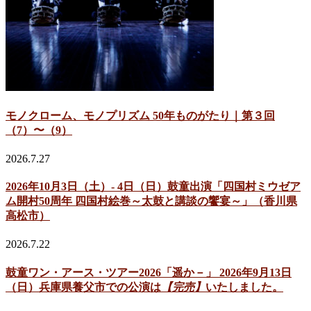
モノクローム、モノプリズム 50年ものがたり｜第３回
（7）〜（9）
2026.7.27
2026年10月3日（土）- 4日（日）鼓童出演「四国村ミウゼア
ム開村50周年 四国村絵巻～太鼓と講談の饗宴～」（香川県
高松市）
2026.7.22
鼓童ワン・アース・ツアー2026「遥か－」 2026年9月13日
（日）兵庫県養父市での公演は
【完売】
いたしました。