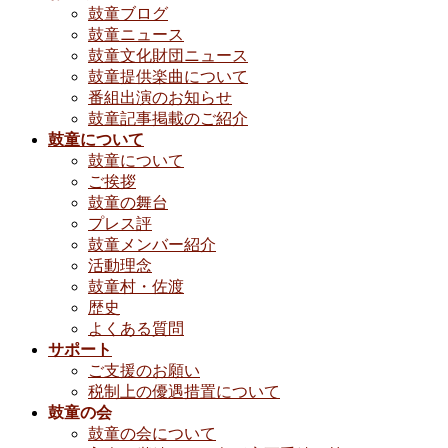
鼓童ブログ
鼓童ニュース
鼓童文化財団ニュース
鼓童提供楽曲について
番組出演のお知らせ
鼓童記事掲載のご紹介
鼓童について
鼓童について
ご挨拶
鼓童の舞台
プレス評
鼓童メンバー紹介
活動理念
鼓童村・佐渡
歴史
よくある質問
サポート
ご支援のお願い
税制上の優遇措置について
鼓童の会
鼓童の会について