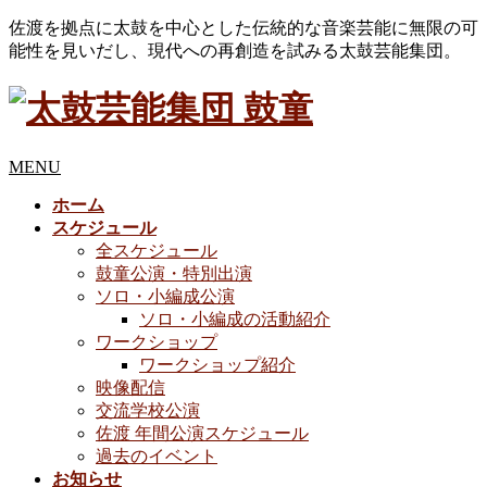
佐渡を拠点に太鼓を中心とした伝統的な音楽芸能に無限の可
能性を見いだし、現代への再創造を試みる太鼓芸能集団。
MENU
ホーム
スケジュール
全スケジュール
鼓童公演・特別出演
ソロ・小編成公演
ソロ・小編成の活動紹介
ワークショップ
ワークショップ紹介
映像配信
交流学校公演
佐渡 年間公演スケジュール
過去のイベント
お知らせ