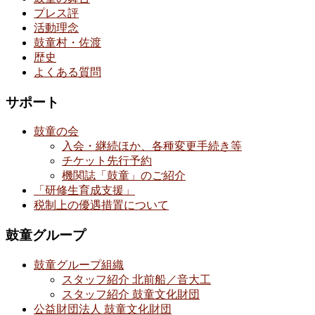
プレス評
活動理念
鼓童村・佐渡
歴史
よくある質問
サポート
鼓童の会
入会・継続ほか、各種変更手続き等
チケット先行予約
機関誌「鼓童」のご紹介
「研修生育成支援」
税制上の優遇措置について
鼓童グループ
鼓童グループ組織
スタッフ紹介 北前船／音大工
スタッフ紹介 鼓童文化財団
公益財団法人 鼓童文化財団