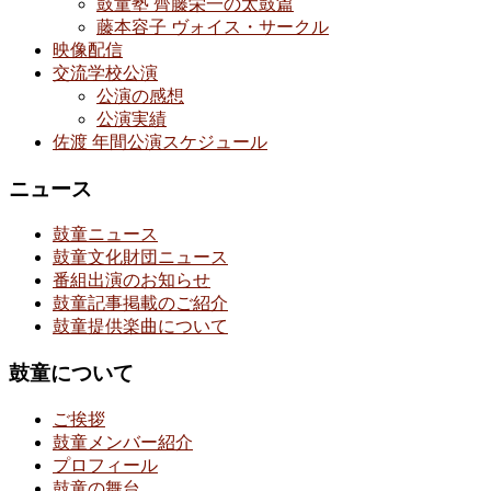
鼓童塾 齊藤栄一の太鼓篇
藤本容子 ヴォイス・サークル
映像配信
交流学校公演
公演の感想
公演実績
佐渡 年間公演スケジュール
ニュース
鼓童ニュース
鼓童文化財団ニュース
番組出演のお知らせ
鼓童記事掲載のご紹介
鼓童提供楽曲について
鼓童について
ご挨拶
鼓童メンバー紹介
プロフィール
鼓童の舞台