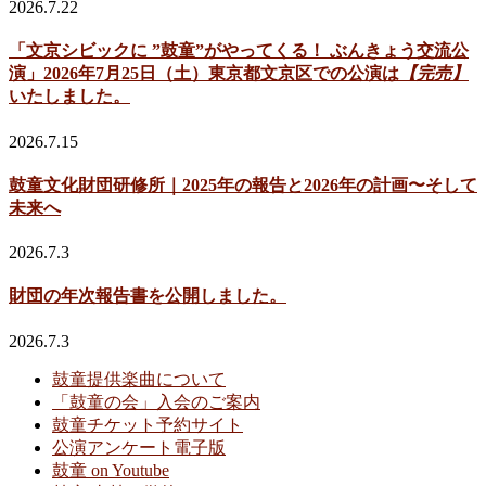
2026.7.22
「文京シビックに ”鼓童”がやってくる！ ぶんきょう交流公
演」2026年7月25日（土）東京都文京区での公演は
【完売】
いたしました。
2026.7.15
鼓童文化財団研修所｜2025年の報告と2026年の計画〜そして
未来へ
2026.7.3
財団の年次報告書を公開しました。
2026.7.3
鼓童提供楽曲について
「鼓童の会」入会のご案内
鼓童チケット予約サイト
公演アンケート電子版
鼓童 on Youtube