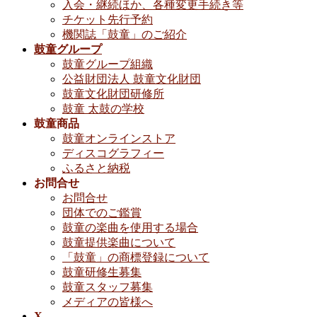
入会・継続ほか、各種変更手続き等
チケット先行予約
機関誌「鼓童」のご紹介
鼓童グループ
鼓童グループ組織
公益財団法人 鼓童文化財団
鼓童文化財団研修所
鼓童 太鼓の学校
鼓童商品
鼓童オンラインストア
ディスコグラフィー
ふるさと納税
お問合せ
お問合せ
団体でのご鑑賞
鼓童の楽曲を使用する場合
鼓童提供楽曲について
「鼓童」の商標登録について
鼓童研修生募集
鼓童スタッフ募集
メディアの皆様へ
X