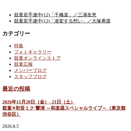
鼓童若手連中(12)「千穐楽」／三浦友恵
鼓童若手連中(13)「凌駕する想い」／大塚勇渡
カテゴリー
特集
フォトギャラリー
鼓童オンラインストア
鼓童広報
メンバーブログ
スタッフブログ
最近の投稿
2026年11月20日（金）- 21日（土）
鼓童✕初音ミク 響演 ～和楽器スペシャルライブ～（東京都
渋谷区）
2026.8.5