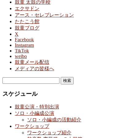
鼓童 太鼓の学校
エクサドン
アース・セレブレーション
たたこう館
鼓童ブログ
X
Facebook
Instagram
TikTok
weibo
鼓童メール配信
メディアの皆様へ
検
索:
スケジュール
鼓童公演・特別出演
ソロ・小編成公演
ソロ・小編成の活動紹介
ワークショップ
ワークショップ紹介