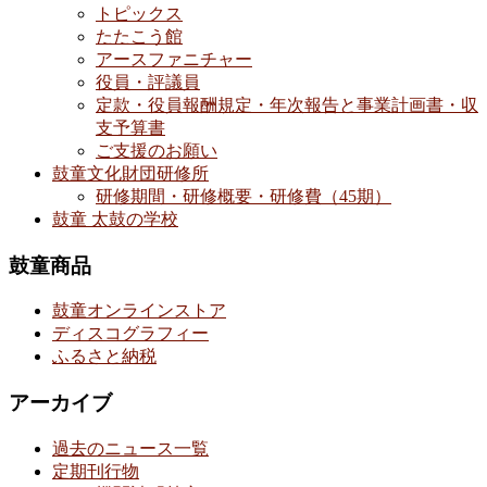
トピックス
たたこう館
アースファニチャー
役員・評議員
定款・役員報酬規定・年次報告と事業計画書・収
支予算書
ご支援のお願い
鼓童文化財団研修所
研修期間・研修概要・研修費（45期）
鼓童 太鼓の学校
鼓童商品
鼓童オンラインストア
ディスコグラフィー
ふるさと納税
アーカイブ
過去のニュース一覧
定期刊行物