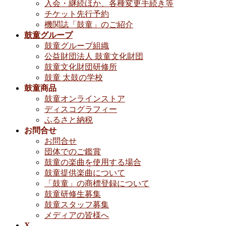
入会・継続ほか、各種変更手続き等
チケット先行予約
機関誌「鼓童」のご紹介
鼓童グループ
鼓童グループ組織
公益財団法人 鼓童文化財団
鼓童文化財団研修所
鼓童 太鼓の学校
鼓童商品
鼓童オンラインストア
ディスコグラフィー
ふるさと納税
お問合せ
お問合せ
団体でのご鑑賞
鼓童の楽曲を使用する場合
鼓童提供楽曲について
「鼓童」の商標登録について
鼓童研修生募集
鼓童スタッフ募集
メディアの皆様へ
X