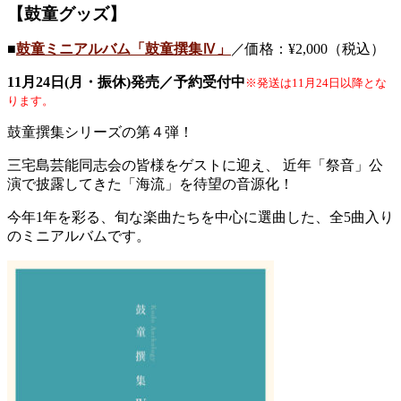
【鼓童グッズ】
■
鼓童ミニアルバム「鼓童撰集Ⅳ」
／価格：¥2,000（税込）
11月24日(月・振休)発売／予約受付中
※発送は11月24日以降とな
ります。
鼓童撰集シリーズの第４弾！
三宅島芸能同志会の皆様をゲストに迎え、 近年「祭音」公
演で披露してきた「海流」を待望の音源化！
今年1年を彩る、旬な楽曲たちを中心に選曲した、全5曲入り
のミニアルバムです。