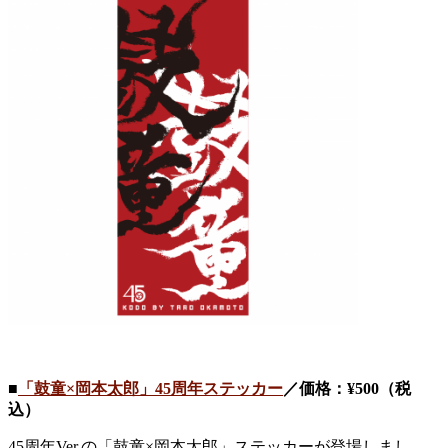
■
「鼓童×岡本太郎」45周年ステッカー
／価格：¥500（税
込）
45周年Ver.の「鼓童×岡本太郎」ステッカーが登場しまし