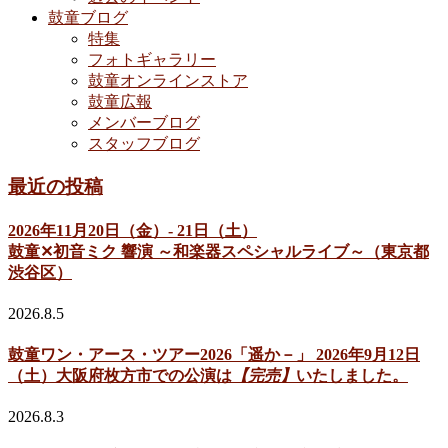
鼓童ブログ
特集
フォトギャラリー
鼓童オンラインストア
鼓童広報
メンバーブログ
スタッフブログ
最近の投稿
2026年11月20日（金）- 21日（土）
鼓童✕初音ミク 響演 ～和楽器スペシャルライブ～（東京都
渋谷区）
2026.8.5
鼓童ワン・アース・ツアー2026「遥か－」 2026年9月12日
（土）大阪府枚方市での公演は
【完売】
いたしました。
2026.8.3