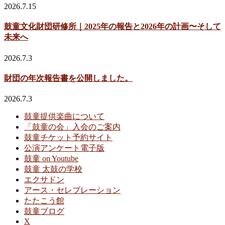
2026.7.15
鼓童文化財団研修所｜2025年の報告と2026年の計画〜そして
未来へ
2026.7.3
財団の年次報告書を公開しました。
2026.7.3
鼓童提供楽曲について
「鼓童の会」入会のご案内
鼓童チケット予約サイト
公演アンケート電子版
鼓童 on Youtube
鼓童 太鼓の学校
エクサドン
アース・セレブレーション
たたこう館
鼓童ブログ
X