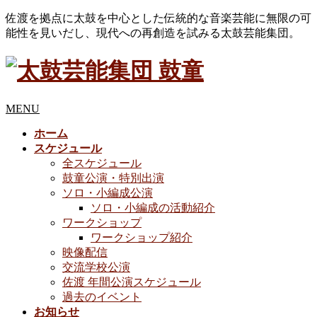
佐渡を拠点に太鼓を中心とした伝統的な音楽芸能に無限の可
能性を見いだし、現代への再創造を試みる太鼓芸能集団。
MENU
ホーム
スケジュール
全スケジュール
鼓童公演・特別出演
ソロ・小編成公演
ソロ・小編成の活動紹介
ワークショップ
ワークショップ紹介
映像配信
交流学校公演
佐渡 年間公演スケジュール
過去のイベント
お知らせ