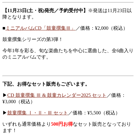
【11月23日(土・祝)発売／予約受付中】
※発送は11月23日以
降となります。
■
ミニアルバムCD「鼓童撰集Ⅲ」
／価格：¥2,000（税込）
鼓童撰集シリーズの第3弾！
今年1年を彩る、旬な楽曲たちを中心に選曲した、全6曲入り
のミニアルバムです。
下記、お得なセット販売もございます。
▶︎
CD 鼓童撰集 Ⅲ & 鼓童カレンダー2025 セット
／価格：
¥3,000（税込）
▶︎
鼓童撰集 Ⅰ・Ⅱ・Ⅲ セット
／価格：¥5,500（税込）
いずれも通常価格より
500円お得
なセット販売となっており
ます！