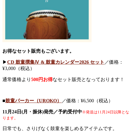
お得なセット販売もございます。
▶︎
CD 鼓童撰集Ⅳ & 鼓童カレンダー2026 セット
／価格：
¥3,000（税込）
通常価格より
500円お得
なセット販売となっております！
■
鼓童パーカー（UROKO）
／価格：¥6,500（税込）
11月24日(月・振休)発売／予約受付中
※発送は11月24日以降とな
ります。
日常でも、さりげなく鼓童を楽しめるアイテムです。