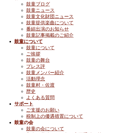
鼓童ブログ
鼓童ニュース
鼓童文化財団ニュース
鼓童提供楽曲について
番組出演のお知らせ
鼓童記事掲載のご紹介
鼓童について
鼓童について
ご挨拶
鼓童の舞台
プレス評
鼓童メンバー紹介
活動理念
鼓童村・佐渡
歴史
よくある質問
サポート
ご支援のお願い
税制上の優遇措置について
鼓童の会
鼓童の会について