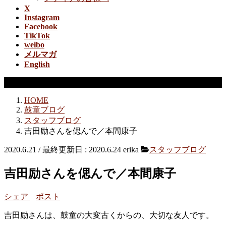
X
Instagram
Facebook
TikTok
weibo
メルマガ
English
スタッフブログ
HOME
鼓童ブログ
スタッフブログ
吉田励さんを偲んで／本間康子
2020.6.21
/ 最終更新日 :
2020.6.24
erika
スタッフブログ
吉田励さんを偲んで／本間康子
シェア
ポスト
吉田励さんは、鼓童の大変古くからの、大切な友人です。