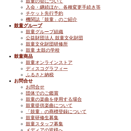
鼓童の会について
入会・継続ほか、各種変更手続き等
チケット先行予約
機関誌「鼓童」のご紹介
鼓童グループ
鼓童グループ組織
公益財団法人 鼓童文化財団
鼓童文化財団研修所
鼓童 太鼓の学校
鼓童商品
鼓童オンラインストア
ディスコグラフィー
ふるさと納税
お問合せ
お問合せ
団体でのご鑑賞
鼓童の楽曲を使用する場合
鼓童提供楽曲について
「鼓童」の商標登録について
鼓童研修生募集
鼓童スタッフ募集
メディアの皆様へ