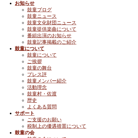
お知らせ
鼓童ブログ
鼓童ニュース
鼓童文化財団ニュース
鼓童提供楽曲について
番組出演のお知らせ
鼓童記事掲載のご紹介
鼓童について
鼓童について
ご挨拶
鼓童の舞台
プレス評
鼓童メンバー紹介
活動理念
鼓童村・佐渡
歴史
よくある質問
サポート
ご支援のお願い
税制上の優遇措置について
鼓童の会