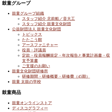
鼓童グループ
鼓童グループ組織
スタッフ紹介 北前船／音大工
スタッフ紹介 鼓童文化財団
公益財団法人 鼓童文化財団
トピックス
たたこう館
アースファニチャー
役員・評議員
定款・役員報酬規定・年次報告と事業計画書・収
支予算書
ご支援のお願い
鼓童文化財団研修所
研修期間・研修概要・研修費（45期）
鼓童 太鼓の学校
鼓童商品
鼓童オンラインストア
ディスコグラフィー