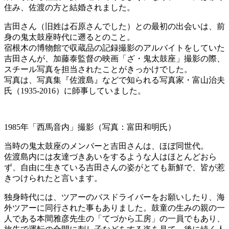
住み、佐渡の方と結婚されました。
吉田さん（旧姓は石原さんでした）との最初の出会いは、前
身の鬼太鼓座時代に遡るとのこと。
宿根木の博物館で収蔵品の記録撮影のアルバイトをしていた
吉田さんが、加藤泰監督の映画「ざ・鬼太鼓座」撮影の際、
スチール写真を担当されたことがきっかけでした。
写真は、写真集『佐渡島』などで知られる写真家・富山治夫
氏（1935-2016）に師事していました。
1985年「西馬音内」撮影（写真：富田和明氏）
当時の鬼太鼓座のメンバーと吉田さんは、ほぼ同世代。
佐渡島内には友達づきあいをするような人はほとんどおら
ず、自由に生きている吉田さんの姿がとても新鮮で、皆が惹
きつけられたと言います。
独身時代には、ツアーのバスドライバーをお願いしたり、海
外ツアーに同行された事もありました。鼓童の生みの親の一
人である本間雅彦先生の「てづから工房」の一員でもあり、