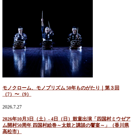
モノクローム、モノプリズム 50年ものがたり｜第３回
（7）〜（9）
2026.7.27
2026年10月3日（土）- 4日（日）鼓童出演「四国村ミウゼア
ム開村50周年 四国村絵巻～太鼓と講談の饗宴～」（香川県
高松市）