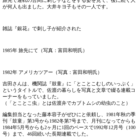
旅先で運転の合間に刺し子などをする姿を見て、後に続く人
が何人も出ました。大井キヨ子もその一人です。
雑誌『銀花』で刺し子が紹介された
1985年 旅先にて（写真：富田和明氏）
1982年 アメリカツアー（写真：富田和明氏）
吉田さんは、機関誌『鼓童』に「とことこむしのいっぷく」
というタイトルで、佐渡の暮らしを写真と文章で綴る連載コ
ーナーをもっていました。
（「とことこ虫」とは佐渡弁でカブトムシの幼虫のこと）
編集担当となった藤本容子がぜひにと依頼し、1981年秋の季
刊「鼓童」第3号から1982冬第7号まで、月刊になってからも
1984年5月号からも2ヶ月に1回のペースで1992年12月号（100
号）まで、46回続いた長期連載でした。