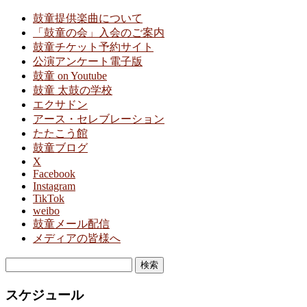
鼓童提供楽曲について
「鼓童の会」入会のご案内
鼓童チケット予約サイト
公演アンケート電子版
鼓童 on Youtube
鼓童 太鼓の学校
エクサドン
アース・セレブレーション
たたこう館
鼓童ブログ
X
Facebook
Instagram
TikTok
weibo
鼓童メール配信
メディアの皆様へ
検
索:
スケジュール