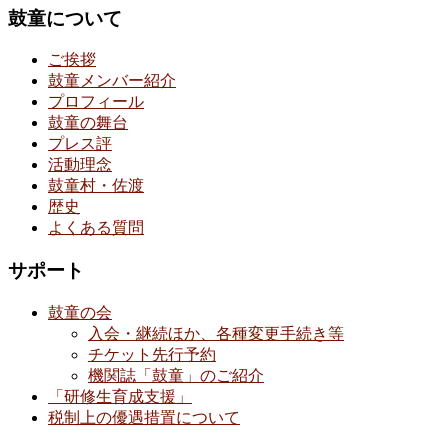
鼓童について
ご挨拶
鼓童メンバー紹介
プロフィール
鼓童の舞台
プレス評
活動理念
鼓童村・佐渡
歴史
よくある質問
サポート
鼓童の会
入会・継続ほか、各種変更手続き等
チケット先行予約
機関誌「鼓童」のご紹介
「研修生育成支援」
税制上の優遇措置について