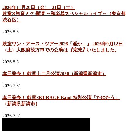
2026年11月20日（金）- 21日（土）
鼓童✕初音ミク 響演 ～和楽器スペシャルライブ～（東京都
渋谷区）
2026.8.5
鼓童ワン・アース・ツアー2026「遥か－」 2026年9月12日
（土）大阪府枚方市での公演は
【完売】
いたしました。
2026.8.3
本日発売！ 鼓童十二月公演2026（新潟県新潟市）
2026.7.31
本日発売！ 鼓童×KURAGE Band 特別公演「たゆたう」
（新潟県新潟市）
2026.7.31