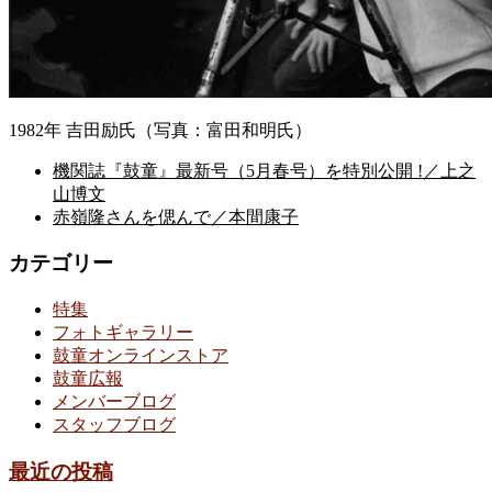
1982年 吉田励氏（写真：富田和明氏）
機関誌『鼓童』最新号（5月春号）を特別公開 !／上之
山博文
赤嶺隆さんを偲んで／本間康子
カテゴリー
特集
フォトギャラリー
鼓童オンラインストア
鼓童広報
メンバーブログ
スタッフブログ
最近の投稿