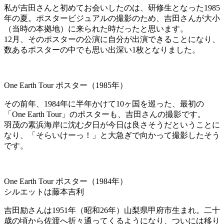
私が吉田さんと初めてお会いしたのは、研修生となった1985
年の夏。ポスタービジュアルの撮影のため、吉田さんが大小
（当時の本拠地）に来られた時だったと思います。
12月、そのポスターの公演に自分が出演できることになり、
数あるポスターの中でも思い出深い1枚となりました。
One Earth Tour ポスター（1985年）
その前年、1984年に半年かけて10ヶ国を巡った、最初の
「One Earth Tour」のポスターも、吉田さんの撮影です。
羽茂の素浜海岸に沈む夕日が今日は良さそうだということに
なり、「そらいけーっ！」と大急ぎで向かって撮影したそう
です。
One Earth Tour ポスター（1984年）
シルエットは藤本吉利
吉田励さんは1951年（昭和26年）山梨県甲府市生まれ。二十
歳の頃から佐渡へ折々通ってくるようになり、ついには移り