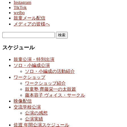
Instagram
TikTok
weibo
鼓童メール配信
メディアの皆様へ
検
索:
スケジュール
鼓童公演・特別出演
ソロ・小編成公演
ソロ・小編成の活動紹介
ワークショップ
ワークショップ紹介
鼓童塾 齊藤栄一の太鼓篇
藤本容子 ヴォイス・サークル
映像配信
交流学校公演
公演の感想
公演実績
佐渡 年間公演スケジュール