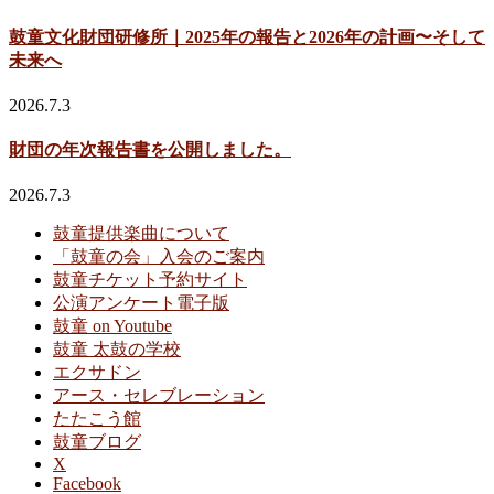
鼓童文化財団研修所｜2025年の報告と2026年の計画〜そして
未来へ
2026.7.3
財団の年次報告書を公開しました。
2026.7.3
鼓童提供楽曲について
「鼓童の会」入会のご案内
鼓童チケット予約サイト
公演アンケート電子版
鼓童 on Youtube
鼓童 太鼓の学校
エクサドン
アース・セレブレーション
たたこう館
鼓童ブログ
X
Facebook