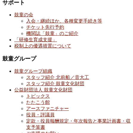
サポート
鼓童の会
入会・継続ほか、各種変更手続き等
チケット先行予約
機関誌「鼓童」のご紹介
「研修生育成支援」
税制上の優遇措置について
鼓童グループ
鼓童グループ組織
スタッフ紹介 北前船／音大工
スタッフ紹介 鼓童文化財団
公益財団法人 鼓童文化財団
トピックス
たたこう館
アースファニチャー
役員・評議員
定款・役員報酬規定・年次報告と事業計画書・収
支予算書