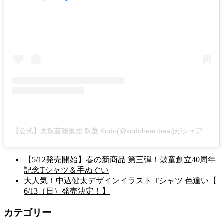
【公式】太鼓芸能集団 鼓童 Kodo(@kodoheartbeat)がシェアした投稿
【5/12発売開始】春の新商品 第三弾！鼓童創立40周年
記念Tシャツ＆手ぬぐい
大人気！中込健太デザインイラスト Tシャツ 色違い【
6/13（日）発売決定！】
カテゴリー