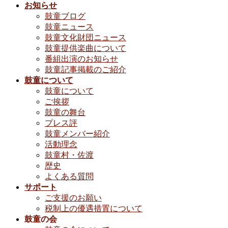
お知らせ
鼓童ブログ
鼓童ニュース
鼓童文化財団ニュース
鼓童提供楽曲について
番組出演のお知らせ
鼓童記事掲載のご紹介
鼓童について
鼓童について
ご挨拶
鼓童の舞台
プレス評
鼓童メンバー紹介
活動理念
鼓童村・佐渡
歴史
よくある質問
サポート
ご支援のお願い
税制上の優遇措置について
鼓童の会