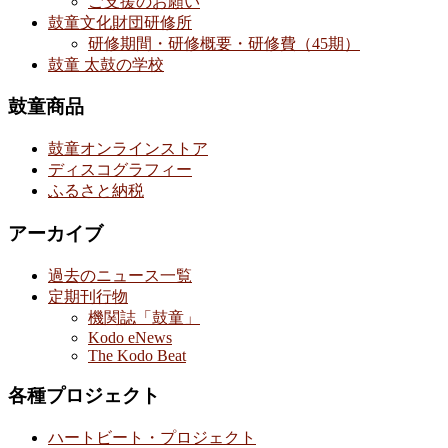
ご支援のお願い
鼓童文化財団研修所
研修期間・研修概要・研修費（45期）
鼓童 太鼓の学校
鼓童商品
鼓童オンラインストア
ディスコグラフィー
ふるさと納税
アーカイブ
過去のニュース一覧
定期刊行物
機関誌「鼓童」
Kodo eNews
The Kodo Beat
各種プロジェクト
ハートビート・プロジェクト