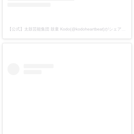
【公式】太鼓芸能集団 鼓童 Kodo(@kodoheartbeat)がシェアした投稿