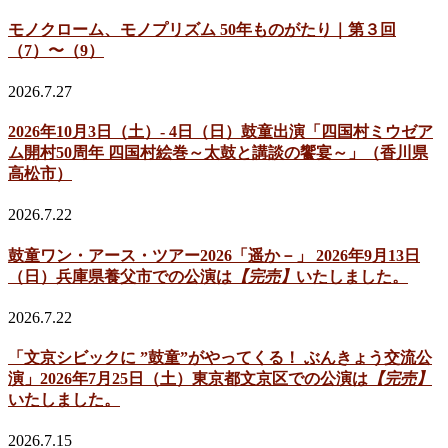
モノクローム、モノプリズム 50年ものがたり｜第３回
（7）〜（9）
2026.7.27
2026年10月3日（土）- 4日（日）鼓童出演「四国村ミウゼア
ム開村50周年 四国村絵巻～太鼓と講談の饗宴～」（香川県
高松市）
2026.7.22
鼓童ワン・アース・ツアー2026「遥か－」 2026年9月13日
（日）兵庫県養父市での公演は
【完売】
いたしました。
2026.7.22
「文京シビックに ”鼓童”がやってくる！ ぶんきょう交流公
演」2026年7月25日（土）東京都文京区での公演は
【完売】
いたしました。
2026.7.15