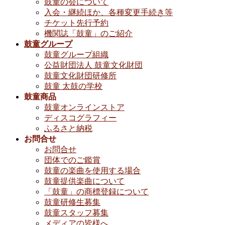
鼓童の会について
入会・継続ほか、各種変更手続き等
チケット先行予約
機関誌「鼓童」のご紹介
鼓童グループ
鼓童グループ組織
公益財団法人 鼓童文化財団
鼓童文化財団研修所
鼓童 太鼓の学校
鼓童商品
鼓童オンラインストア
ディスコグラフィー
ふるさと納税
お問合せ
お問合せ
団体でのご鑑賞
鼓童の楽曲を使用する場合
鼓童提供楽曲について
「鼓童」の商標登録について
鼓童研修生募集
鼓童スタッフ募集
メディアの皆様へ