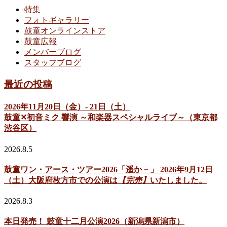
特集
フォトギャラリー
鼓童オンラインストア
鼓童広報
メンバーブログ
スタッフブログ
最近の投稿
2026年11月20日（金）- 21日（土）
鼓童✕初音ミク 響演 ～和楽器スペシャルライブ～（東京都
渋谷区）
2026.8.5
鼓童ワン・アース・ツアー2026「遥か－」 2026年9月12日
（土）大阪府枚方市での公演は
【完売】
いたしました。
2026.8.3
本日発売！ 鼓童十二月公演2026（新潟県新潟市）