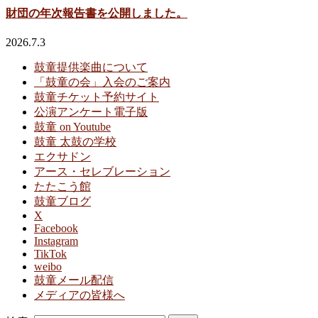
財団の年次報告書を公開しました。
2026.7.3
鼓童提供楽曲について
「鼓童の会」入会のご案内
鼓童チケット予約サイト
公演アンケート電子版
鼓童 on Youtube
鼓童 太鼓の学校
エクサドン
アース・セレブレーション
たたこう館
鼓童ブログ
X
Facebook
Instagram
TikTok
weibo
鼓童メール配信
メディアの皆様へ