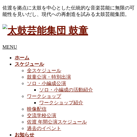
佐渡を拠点に太鼓を中心とした伝統的な音楽芸能に無限の可
能性を見いだし、現代への再創造を試みる太鼓芸能集団。
MENU
ホーム
スケジュール
全スケジュール
鼓童公演・特別出演
ソロ・小編成公演
ソロ・小編成の活動紹介
ワークショップ
ワークショップ紹介
映像配信
交流学校公演
佐渡 年間公演スケジュール
過去のイベント
お知らせ