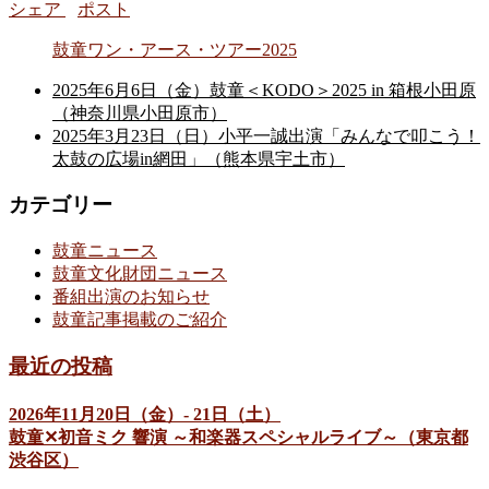
シェア
ポスト
鼓童ワン・アース・ツアー2025
2025年6月6日（金）鼓童＜KODO＞2025 in 箱根小田原
（神奈川県小田原市）
2025年3月23日（日）小平一誠出演「みんなで叩こう！
太鼓の広場in網田」（熊本県宇土市）
カテゴリー
鼓童ニュース
鼓童文化財団ニュース
番組出演のお知らせ
鼓童記事掲載のご紹介
最近の投稿
2026年11月20日（金）- 21日（土）
鼓童✕初音ミク 響演 ～和楽器スペシャルライブ～（東京都
渋谷区）