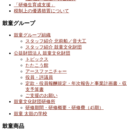
「研修生育成支援」
税制上の優遇措置について
鼓童グループ
鼓童グループ組織
スタッフ紹介 北前船／音大工
スタッフ紹介 鼓童文化財団
公益財団法人 鼓童文化財団
トピックス
たたこう館
アースファニチャー
役員・評議員
定款・役員報酬規定・年次報告と事業計画書・収
支予算書
ご支援のお願い
鼓童文化財団研修所
研修期間・研修概要・研修費（45期）
鼓童 太鼓の学校
鼓童商品