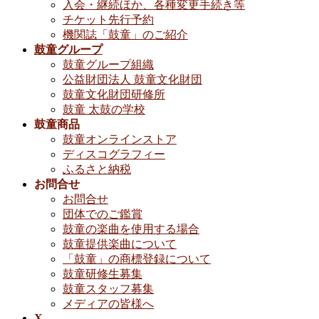
入会・継続ほか、各種変更手続き等
チケット先行予約
機関誌「鼓童」のご紹介
鼓童グループ
鼓童グループ組織
公益財団法人 鼓童文化財団
鼓童文化財団研修所
鼓童 太鼓の学校
鼓童商品
鼓童オンラインストア
ディスコグラフィー
ふるさと納税
お問合せ
お問合せ
団体でのご鑑賞
鼓童の楽曲を使用する場合
鼓童提供楽曲について
「鼓童」の商標登録について
鼓童研修生募集
鼓童スタッフ募集
メディアの皆様へ
X