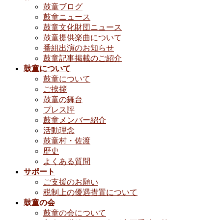
鼓童ブログ
鼓童ニュース
鼓童文化財団ニュース
鼓童提供楽曲について
番組出演のお知らせ
鼓童記事掲載のご紹介
鼓童について
鼓童について
ご挨拶
鼓童の舞台
プレス評
鼓童メンバー紹介
活動理念
鼓童村・佐渡
歴史
よくある質問
サポート
ご支援のお願い
税制上の優遇措置について
鼓童の会
鼓童の会について