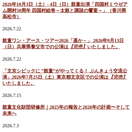
2026年10月3日（土）- 4日（日）鼓童出演「四国村ミウゼア
ム開村50周年 四国村絵巻～太鼓と講談の饗宴～」（香川県
高松市）
2026.7.22
鼓童ワン・アース・ツアー2026「遥か－」 2026年9月13日
（日）兵庫県養父市での公演は
【完売】
いたしました。
2026.7.22
「文京シビックに ”鼓童”がやってくる！ ぶんきょう交流公
演」2026年7月25日（土）東京都文京区での公演は
【完売】
いたしました。
2026.7.15
鼓童文化財団研修所｜2025年の報告と2026年の計画〜そして
未来へ
2026.7.3