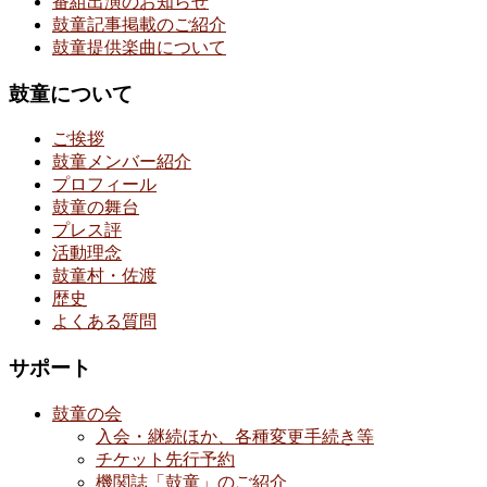
番組出演のお知らせ
鼓童記事掲載のご紹介
鼓童提供楽曲について
鼓童について
ご挨拶
鼓童メンバー紹介
プロフィール
鼓童の舞台
プレス評
活動理念
鼓童村・佐渡
歴史
よくある質問
サポート
鼓童の会
入会・継続ほか、各種変更手続き等
チケット先行予約
機関誌「鼓童」のご紹介