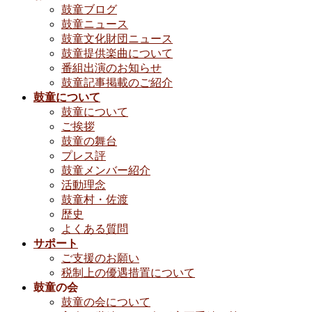
鼓童ブログ
鼓童ニュース
鼓童文化財団ニュース
鼓童提供楽曲について
番組出演のお知らせ
鼓童記事掲載のご紹介
鼓童について
鼓童について
ご挨拶
鼓童の舞台
プレス評
鼓童メンバー紹介
活動理念
鼓童村・佐渡
歴史
よくある質問
サポート
ご支援のお願い
税制上の優遇措置について
鼓童の会
鼓童の会について