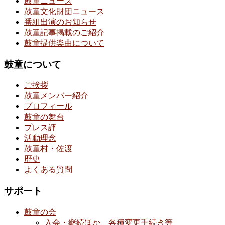
鼓童ニュース
鼓童文化財団ニュース
番組出演のお知らせ
鼓童記事掲載のご紹介
鼓童提供楽曲について
鼓童について
ご挨拶
鼓童メンバー紹介
プロフィール
鼓童の舞台
プレス評
活動理念
鼓童村・佐渡
歴史
よくある質問
サポート
鼓童の会
入会・継続ほか、各種変更手続き等