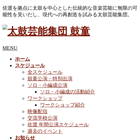
佐渡を拠点に太鼓を中心とした伝統的な音楽芸能に無限の可
能性を見いだし、現代への再創造を試みる太鼓芸能集団。
MENU
ホーム
スケジュール
全スケジュール
鼓童公演・特別出演
ソロ・小編成公演
ソロ・小編成の活動紹介
ワークショップ
ワークショップ紹介
映像配信
交流学校公演
佐渡 年間公演スケジュール
過去のイベント
お知らせ