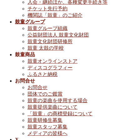
入会・継続ほか、各種変更手続き等
チケット先行予約
機関誌「鼓童」のご紹介
鼓童グループ
鼓童グループ組織
公益財団法人 鼓童文化財団
鼓童文化財団研修所
鼓童 太鼓の学校
鼓童商品
鼓童オンラインストア
ディスコグラフィー
ふるさと納税
お問合せ
お問合せ
団体でのご鑑賞
鼓童の楽曲を使用する場合
鼓童提供楽曲について
「鼓童」の商標登録について
鼓童研修生募集
鼓童スタッフ募集
メディアの皆様へ
X