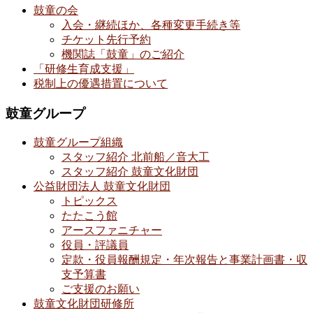
鼓童の会
入会・継続ほか、各種変更手続き等
チケット先行予約
機関誌「鼓童」のご紹介
「研修生育成支援」
税制上の優遇措置について
鼓童グループ
鼓童グループ組織
スタッフ紹介 北前船／音大工
スタッフ紹介 鼓童文化財団
公益財団法人 鼓童文化財団
トピックス
たたこう館
アースファニチャー
役員・評議員
定款・役員報酬規定・年次報告と事業計画書・収
支予算書
ご支援のお願い
鼓童文化財団研修所