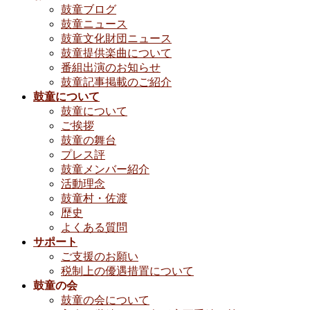
鼓童ブログ
鼓童ニュース
鼓童文化財団ニュース
鼓童提供楽曲について
番組出演のお知らせ
鼓童記事掲載のご紹介
鼓童について
鼓童について
ご挨拶
鼓童の舞台
プレス評
鼓童メンバー紹介
活動理念
鼓童村・佐渡
歴史
よくある質問
サポート
ご支援のお願い
税制上の優遇措置について
鼓童の会
鼓童の会について