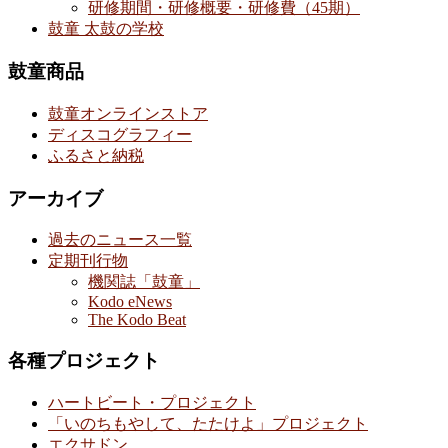
研修期間・研修概要・研修費（45期）
鼓童 太鼓の学校
鼓童商品
鼓童オンラインストア
ディスコグラフィー
ふるさと納税
アーカイブ
過去のニュース一覧
定期刊行物
機関誌「鼓童」
Kodo eNews
The Kodo Beat
各種プロジェクト
ハートビート・プロジェクト
「いのちもやして、たたけよ」プロジェクト
エクサドン