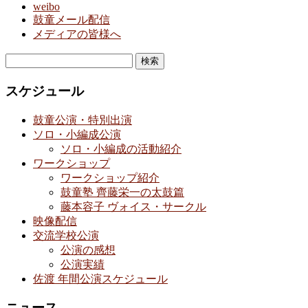
weibo
鼓童メール配信
メディアの皆様へ
検
索:
スケジュール
鼓童公演・特別出演
ソロ・小編成公演
ソロ・小編成の活動紹介
ワークショップ
ワークショップ紹介
鼓童塾 齊藤栄一の太鼓篇
藤本容子 ヴォイス・サークル
映像配信
交流学校公演
公演の感想
公演実績
佐渡 年間公演スケジュール
ニュース