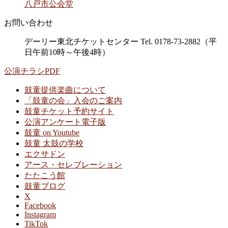
八戸市公会堂
お問い合わせ
デーリー東北チケットセンター Tel. 0178-73-2882（平
日午前10時～午後4時）
公演チラシPDF
鼓童提供楽曲について
「鼓童の会」入会のご案内
鼓童チケット予約サイト
公演アンケート電子版
鼓童 on Youtube
鼓童 太鼓の学校
エクサドン
アース・セレブレーション
たたこう館
鼓童ブログ
X
Facebook
Instagram
TikTok