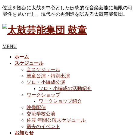
佐渡を拠点に太鼓を中心とした伝統的な音楽芸能に無限の可
能性を見いだし、現代への再創造を試みる太鼓芸能集団。
MENU
ホーム
スケジュール
全スケジュール
鼓童公演・特別出演
ソロ・小編成公演
ソロ・小編成の活動紹介
ワークショップ
ワークショップ紹介
映像配信
交流学校公演
佐渡 年間公演スケジュール
過去のイベント
お知らせ