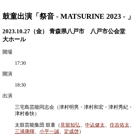
鼓童出演「祭音 - MATSURINE 2023 - 」
2023.10.27（金） 青森県八戸市 八戸市公会堂
大ホール
開場
17:30
開演
18:30
出演
三宅島芸能同志会（津村明男・津村和宏・津村秀紀・
津村春快）
太鼓芸能集団 鼓童（
見留知弘
、
中込健太
、
住吉佑太
、
三浦康暉
、
小平一誠
、
定成啓
）