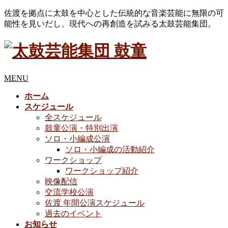
佐渡を拠点に太鼓を中心とした伝統的な音楽芸能に無限の可
能性を見いだし、現代への再創造を試みる太鼓芸能集団。
MENU
ホーム
スケジュール
全スケジュール
鼓童公演・特別出演
ソロ・小編成公演
ソロ・小編成の活動紹介
ワークショップ
ワークショップ紹介
映像配信
交流学校公演
佐渡 年間公演スケジュール
過去のイベント
お知らせ