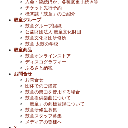
入会・継続ほか、各種変更手続き等
チケット先行予約
機関誌「鼓童」のご紹介
鼓童グループ
鼓童グループ組織
公益財団法人 鼓童文化財団
鼓童文化財団研修所
鼓童 太鼓の学校
鼓童商品
鼓童オンラインストア
ディスコグラフィー
ふるさと納税
お問合せ
お問合せ
団体でのご鑑賞
鼓童の楽曲を使用する場合
鼓童提供楽曲について
「鼓童」の商標登録について
鼓童研修生募集
鼓童スタッフ募集
メディアの皆様へ
X