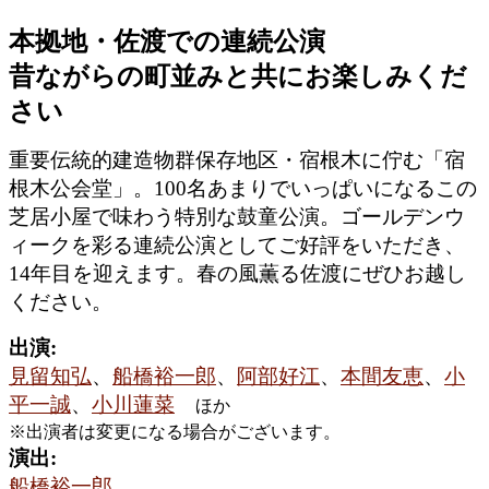
本拠地・佐渡での連続公演
昔ながらの町並みと共にお楽しみくだ
さい
重要伝統的建造物群保存地区・宿根木に佇む「宿
根木公会堂」。100名あまりでいっぱいになるこの
芝居小屋で味わう特別な鼓童公演。ゴールデンウ
ィークを彩る連続公演としてご好評をいただき、
14年目を迎えます。春の風薫る佐渡にぜひお越し
ください。
出演:
見留知弘
、
船橋裕一郎
、
阿部好江
、
本間友恵
、
小
平一誠
、
小川蓮菜
ほか
※出演者は変更になる場合がございます。
演出:
船橋裕一郎