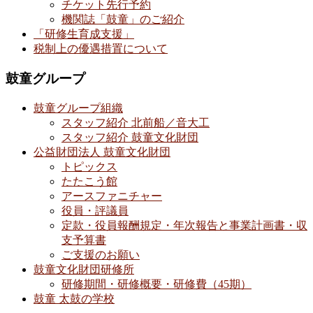
チケット先行予約
機関誌「鼓童」のご紹介
「研修生育成支援」
税制上の優遇措置について
鼓童グループ
鼓童グループ組織
スタッフ紹介 北前船／音大工
スタッフ紹介 鼓童文化財団
公益財団法人 鼓童文化財団
トピックス
たたこう館
アースファニチャー
役員・評議員
定款・役員報酬規定・年次報告と事業計画書・収
支予算書
ご支援のお願い
鼓童文化財団研修所
研修期間・研修概要・研修費（45期）
鼓童 太鼓の学校