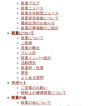
鼓童ブログ
鼓童ニュース
鼓童文化財団ニュース
鼓童提供楽曲について
番組出演のお知らせ
鼓童記事掲載のご紹介
鼓童について
鼓童について
ご挨拶
鼓童の舞台
プレス評
鼓童メンバー紹介
活動理念
鼓童村・佐渡
歴史
よくある質問
サポート
ご支援のお願い
税制上の優遇措置について
鼓童の会
鼓童の会について