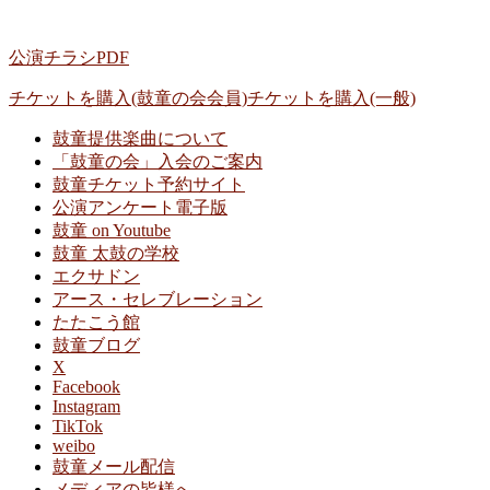
公演チラシPDF
チケットを購入(鼓童の会会員)
チケットを購入(一般)
鼓童提供楽曲について
「鼓童の会」入会のご案内
鼓童チケット予約サイト
公演アンケート電子版
鼓童 on Youtube
鼓童 太鼓の学校
エクサドン
アース・セレブレーション
たたこう館
鼓童ブログ
X
Facebook
Instagram
TikTok
weibo
鼓童メール配信
メディアの皆様へ