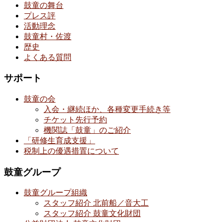
鼓童の舞台
プレス評
活動理念
鼓童村・佐渡
歴史
よくある質問
サポート
鼓童の会
入会・継続ほか、各種変更手続き等
チケット先行予約
機関誌「鼓童」のご紹介
「研修生育成支援」
税制上の優遇措置について
鼓童グループ
鼓童グループ組織
スタッフ紹介 北前船／音大工
スタッフ紹介 鼓童文化財団