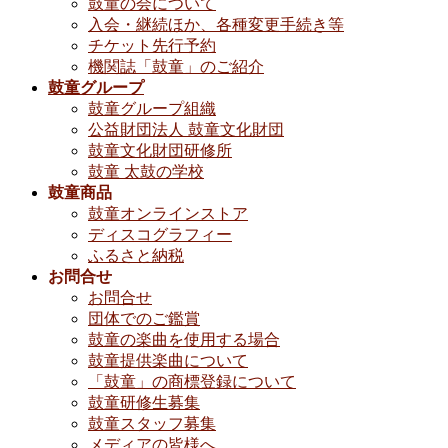
鼓童の会について
入会・継続ほか、各種変更手続き等
チケット先行予約
機関誌「鼓童」のご紹介
鼓童グループ
鼓童グループ組織
公益財団法人 鼓童文化財団
鼓童文化財団研修所
鼓童 太鼓の学校
鼓童商品
鼓童オンラインストア
ディスコグラフィー
ふるさと納税
お問合せ
お問合せ
団体でのご鑑賞
鼓童の楽曲を使用する場合
鼓童提供楽曲について
「鼓童」の商標登録について
鼓童研修生募集
鼓童スタッフ募集
メディアの皆様へ