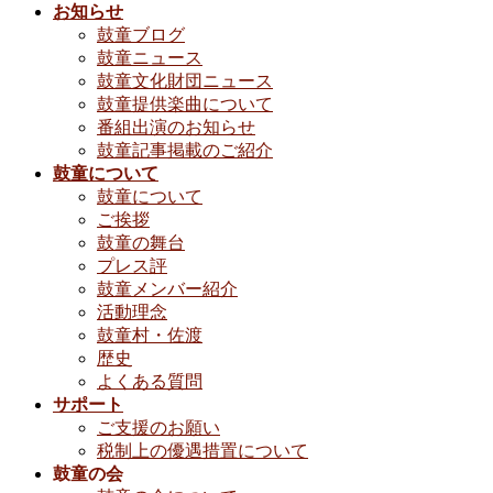
お知らせ
鼓童ブログ
鼓童ニュース
鼓童文化財団ニュース
鼓童提供楽曲について
番組出演のお知らせ
鼓童記事掲載のご紹介
鼓童について
鼓童について
ご挨拶
鼓童の舞台
プレス評
鼓童メンバー紹介
活動理念
鼓童村・佐渡
歴史
よくある質問
サポート
ご支援のお願い
税制上の優遇措置について
鼓童の会