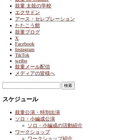
鼓童 太鼓の学校
エクサドン
アース・セレブレーション
たたこう館
鼓童ブログ
X
Facebook
Instagram
TikTok
weibo
鼓童メール配信
メディアの皆様へ
検
索:
スケジュール
鼓童公演・特別出演
ソロ・小編成公演
ソロ・小編成の活動紹介
ワークショップ
ワークショップ紹介