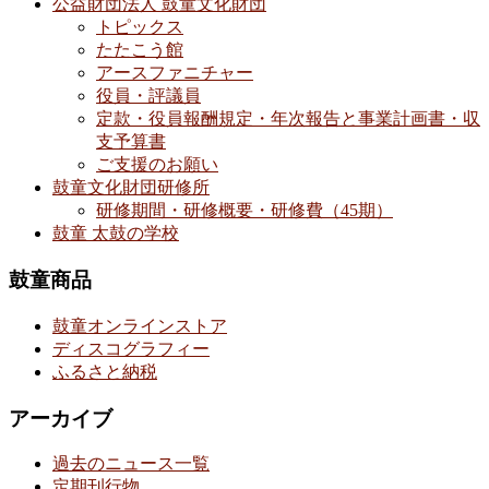
公益財団法人 鼓童文化財団
トピックス
たたこう館
アースファニチャー
役員・評議員
定款・役員報酬規定・年次報告と事業計画書・収
支予算書
ご支援のお願い
鼓童文化財団研修所
研修期間・研修概要・研修費（45期）
鼓童 太鼓の学校
鼓童商品
鼓童オンラインストア
ディスコグラフィー
ふるさと納税
アーカイブ
過去のニュース一覧
定期刊行物