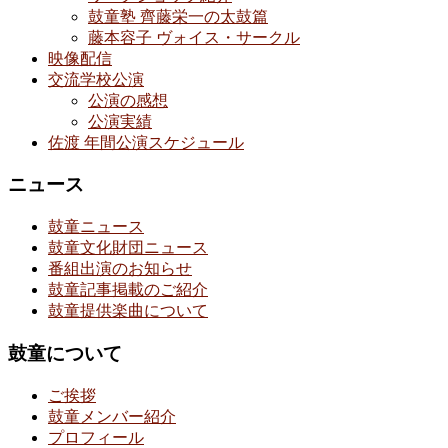
鼓童塾 齊藤栄一の太鼓篇
藤本容子 ヴォイス・サークル
映像配信
交流学校公演
公演の感想
公演実績
佐渡 年間公演スケジュール
ニュース
鼓童ニュース
鼓童文化財団ニュース
番組出演のお知らせ
鼓童記事掲載のご紹介
鼓童提供楽曲について
鼓童について
ご挨拶
鼓童メンバー紹介
プロフィール