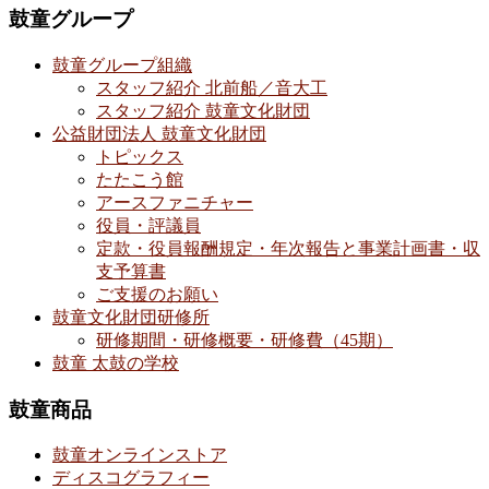
鼓童グループ
鼓童グループ組織
スタッフ紹介 北前船／音大工
スタッフ紹介 鼓童文化財団
公益財団法人 鼓童文化財団
トピックス
たたこう館
アースファニチャー
役員・評議員
定款・役員報酬規定・年次報告と事業計画書・収
支予算書
ご支援のお願い
鼓童文化財団研修所
研修期間・研修概要・研修費（45期）
鼓童 太鼓の学校
鼓童商品
鼓童オンラインストア
ディスコグラフィー