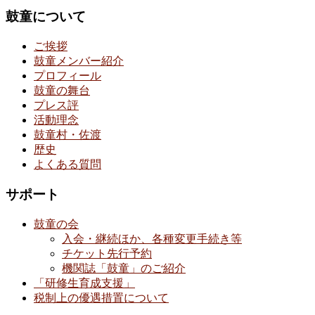
鼓童について
ご挨拶
鼓童メンバー紹介
プロフィール
鼓童の舞台
プレス評
活動理念
鼓童村・佐渡
歴史
よくある質問
サポート
鼓童の会
入会・継続ほか、各種変更手続き等
チケット先行予約
機関誌「鼓童」のご紹介
「研修生育成支援」
税制上の優遇措置について