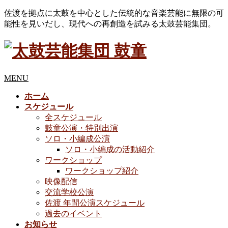
佐渡を拠点に太鼓を中心とした伝統的な音楽芸能に無限の可
能性を見いだし、現代への再創造を試みる太鼓芸能集団。
MENU
ホーム
スケジュール
全スケジュール
鼓童公演・特別出演
ソロ・小編成公演
ソロ・小編成の活動紹介
ワークショップ
ワークショップ紹介
映像配信
交流学校公演
佐渡 年間公演スケジュール
過去のイベント
お知らせ