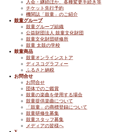
入会・継続ほか、各種変更手続き等
チケット先行予約
機関誌「鼓童」のご紹介
鼓童グループ
鼓童グループ組織
公益財団法人 鼓童文化財団
鼓童文化財団研修所
鼓童 太鼓の学校
鼓童商品
鼓童オンラインストア
ディスコグラフィー
ふるさと納税
お問合せ
お問合せ
団体でのご鑑賞
鼓童の楽曲を使用する場合
鼓童提供楽曲について
「鼓童」の商標登録について
鼓童研修生募集
鼓童スタッフ募集
メディアの皆様へ
X