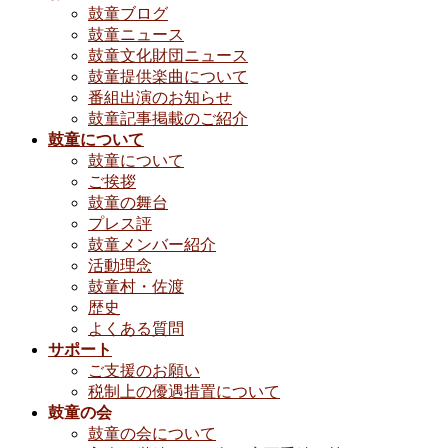
鼓童ブログ
鼓童ニュース
鼓童文化財団ニュース
鼓童提供楽曲について
番組出演のお知らせ
鼓童記事掲載のご紹介
鼓童について
鼓童について
ご挨拶
鼓童の舞台
プレス評
鼓童メンバー紹介
活動理念
鼓童村・佐渡
歴史
よくある質問
サポート
ご支援のお願い
税制上の優遇措置について
鼓童の会
鼓童の会について