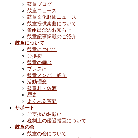
鼓童ブログ
鼓童ニュース
鼓童文化財団ニュース
鼓童提供楽曲について
番組出演のお知らせ
鼓童記事掲載のご紹介
鼓童について
鼓童について
ご挨拶
鼓童の舞台
プレス評
鼓童メンバー紹介
活動理念
鼓童村・佐渡
歴史
よくある質問
サポート
ご支援のお願い
税制上の優遇措置について
鼓童の会
鼓童の会について