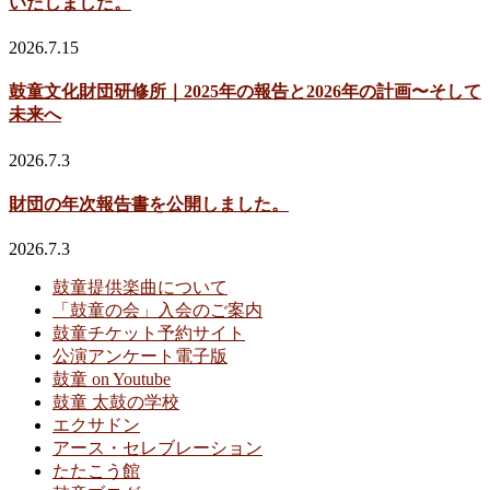
いたしました。
2026.7.15
鼓童文化財団研修所｜2025年の報告と2026年の計画〜そして
未来へ
2026.7.3
財団の年次報告書を公開しました。
2026.7.3
鼓童提供楽曲について
「鼓童の会」入会のご案内
鼓童チケット予約サイト
公演アンケート電子版
鼓童 on Youtube
鼓童 太鼓の学校
エクサドン
アース・セレブレーション
たたこう館