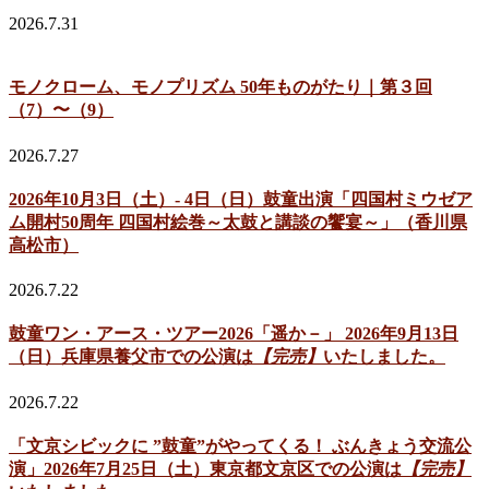
2026.7.31
モノクローム、モノプリズム 50年ものがたり｜第３回
（7）〜（9）
2026.7.27
2026年10月3日（土）- 4日（日）鼓童出演「四国村ミウゼア
ム開村50周年 四国村絵巻～太鼓と講談の饗宴～」（香川県
高松市）
2026.7.22
鼓童ワン・アース・ツアー2026「遥か－」 2026年9月13日
（日）兵庫県養父市での公演は
【完売】
いたしました。
2026.7.22
「文京シビックに ”鼓童”がやってくる！ ぶんきょう交流公
演」2026年7月25日（土）東京都文京区での公演は
【完売】