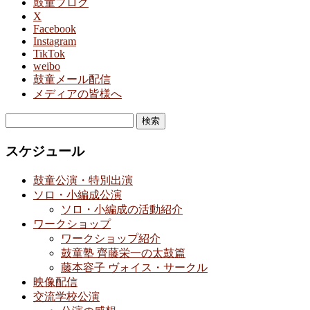
鼓童ブログ
X
Facebook
Instagram
TikTok
weibo
鼓童メール配信
メディアの皆様へ
検
索:
スケジュール
鼓童公演・特別出演
ソロ・小編成公演
ソロ・小編成の活動紹介
ワークショップ
ワークショップ紹介
鼓童塾 齊藤栄一の太鼓篇
藤本容子 ヴォイス・サークル
映像配信
交流学校公演