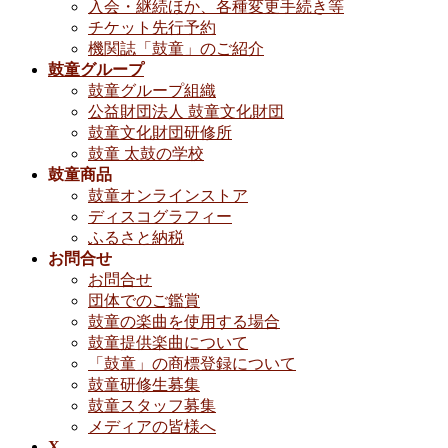
入会・継続ほか、各種変更手続き等
チケット先行予約
機関誌「鼓童」のご紹介
鼓童グループ
鼓童グループ組織
公益財団法人 鼓童文化財団
鼓童文化財団研修所
鼓童 太鼓の学校
鼓童商品
鼓童オンラインストア
ディスコグラフィー
ふるさと納税
お問合せ
お問合せ
団体でのご鑑賞
鼓童の楽曲を使用する場合
鼓童提供楽曲について
「鼓童」の商標登録について
鼓童研修生募集
鼓童スタッフ募集
メディアの皆様へ
X