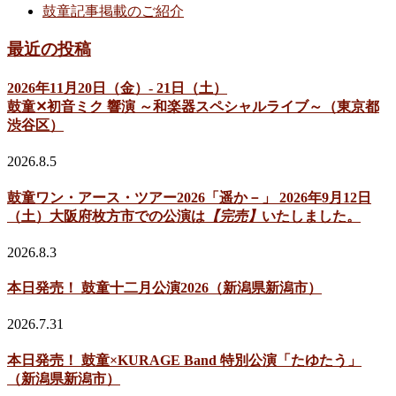
鼓童記事掲載のご紹介
最近の投稿
2026年11月20日（金）- 21日（土）
鼓童✕初音ミク 響演 ～和楽器スペシャルライブ～（東京都
渋谷区）
2026.8.5
鼓童ワン・アース・ツアー2026「遥か－」 2026年9月12日
（土）大阪府枚方市での公演は
【完売】
いたしました。
2026.8.3
本日発売！ 鼓童十二月公演2026（新潟県新潟市）
2026.7.31
本日発売！ 鼓童×KURAGE Band 特別公演「たゆたう」
（新潟県新潟市）