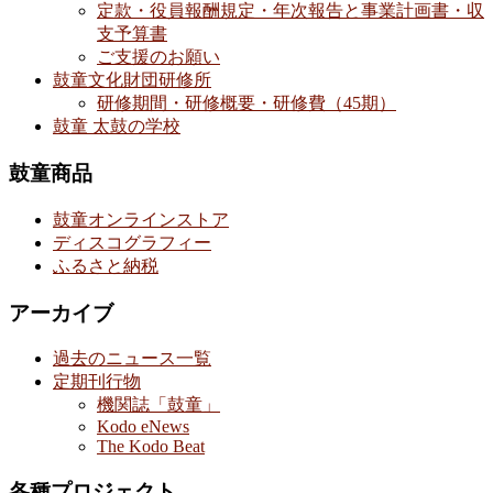
定款・役員報酬規定・年次報告と事業計画書・収
支予算書
ご支援のお願い
鼓童文化財団研修所
研修期間・研修概要・研修費（45期）
鼓童 太鼓の学校
鼓童商品
鼓童オンラインストア
ディスコグラフィー
ふるさと納税
アーカイブ
過去のニュース一覧
定期刊行物
機関誌「鼓童」
Kodo eNews
The Kodo Beat
各種プロジェクト