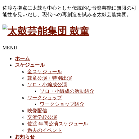
佐渡を拠点に太鼓を中心とした伝統的な音楽芸能に無限の可
能性を見いだし、現代への再創造を試みる太鼓芸能集団。
MENU
ホーム
スケジュール
全スケジュール
鼓童公演・特別出演
ソロ・小編成公演
ソロ・小編成の活動紹介
ワークショップ
ワークショップ紹介
映像配信
交流学校公演
佐渡 年間公演スケジュール
過去のイベント
お知らせ