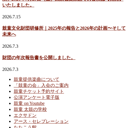
いたしました。
2026.7.15
鼓童文化財団研修所｜2025年の報告と2026年の計画〜そして
未来へ
2026.7.3
財団の年次報告書を公開しました。
2026.7.3
鼓童提供楽曲について
「鼓童の会」入会のご案内
鼓童チケット予約サイト
公演アンケート電子版
鼓童 on Youtube
鼓童 太鼓の学校
エクサドン
アース・セレブレーション
たたこう館