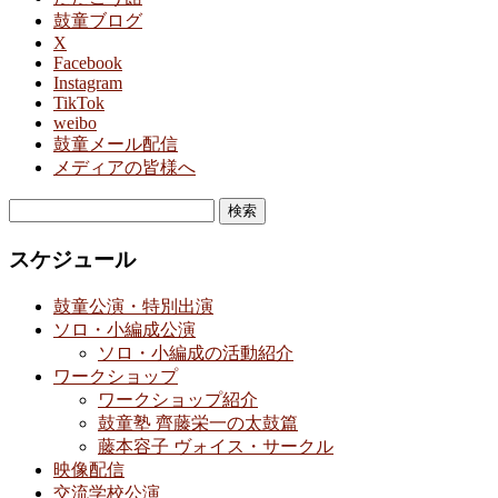
鼓童ブログ
X
Facebook
Instagram
TikTok
weibo
鼓童メール配信
メディアの皆様へ
検
索:
スケジュール
鼓童公演・特別出演
ソロ・小編成公演
ソロ・小編成の活動紹介
ワークショップ
ワークショップ紹介
鼓童塾 齊藤栄一の太鼓篇
藤本容子 ヴォイス・サークル
映像配信
交流学校公演