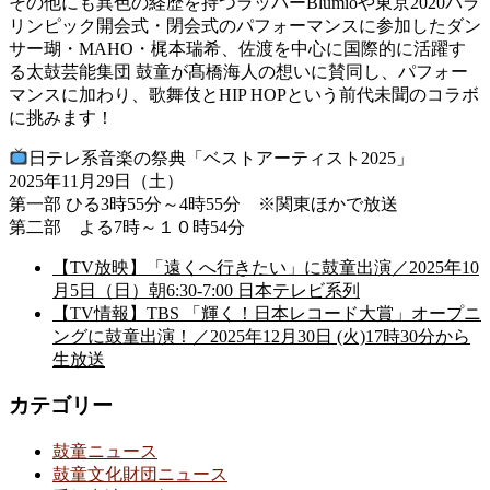
その他にも異色の経歴を持つラッパーBlumioや東京2020パラ
リンピック開会式・閉会式のパフォーマンスに参加したダン
サー瑚・MAHO・梶本瑞希、佐渡を中心に国際的に活躍す
る太鼓芸能集団 鼓童が髙橋海人の想いに賛同し、パフォー
マンスに加わり、歌舞伎とHIP HOPという前代未聞のコラボ
に挑みます！
日テレ系音楽の祭典「ベストアーティスト2025」
2025年11月29日（土）
第一部 ひる3時55分～4時55分 ※関東ほかで放送
第二部 よる7時～１０時54分
【TV放映】「遠くへ行きたい」に鼓童出演／2025年10
月5日（日）朝6:30-7:00 日本テレビ系列
【TV情報】TBS 「輝く！日本レコード大賞」オープニ
ングに鼓童出演！／2025年12月30日 (火)17時30分から
生放送
カテゴリー
鼓童ニュース
鼓童文化財団ニュース