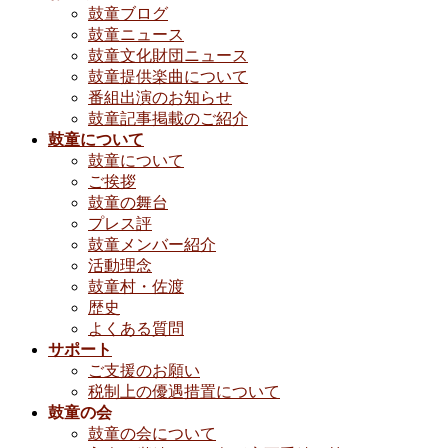
鼓童ブログ
鼓童ニュース
鼓童文化財団ニュース
鼓童提供楽曲について
番組出演のお知らせ
鼓童記事掲載のご紹介
鼓童について
鼓童について
ご挨拶
鼓童の舞台
プレス評
鼓童メンバー紹介
活動理念
鼓童村・佐渡
歴史
よくある質問
サポート
ご支援のお願い
税制上の優遇措置について
鼓童の会
鼓童の会について