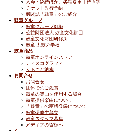
入会・継続ほか、各種変更手続き等
チケット先行予約
機関誌「鼓童」のご紹介
鼓童グループ
鼓童グループ組織
公益財団法人 鼓童文化財団
鼓童文化財団研修所
鼓童 太鼓の学校
鼓童商品
鼓童オンラインストア
ディスコグラフィー
ふるさと納税
お問合せ
お問合せ
団体でのご鑑賞
鼓童の楽曲を使用する場合
鼓童提供楽曲について
「鼓童」の商標登録について
鼓童研修生募集
鼓童スタッフ募集
メディアの皆様へ
X