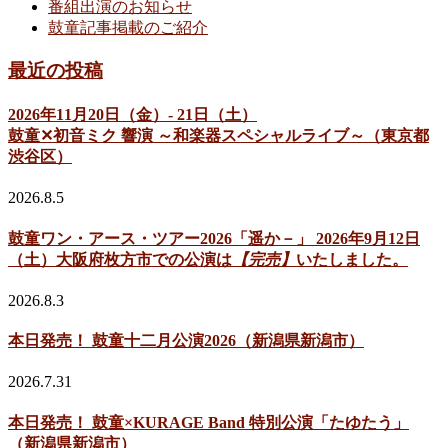
番組出演のお知らせ
鼓童記事掲載のご紹介
最近の投稿
2026年11月20日（金）- 21日（土）
鼓童✕初音ミク 響演 ～和楽器スペシャルライブ～（東京都
渋谷区）
2026.8.5
鼓童ワン・アース・ツアー2026「遥か－」 2026年9月12日
（土）大阪府枚方市での公演は
【完売】
いたしました。
2026.8.3
本日発売！ 鼓童十二月公演2026（新潟県新潟市）
2026.7.31
本日発売！ 鼓童×KURAGE Band 特別公演「たゆたう」
（新潟県新潟市）