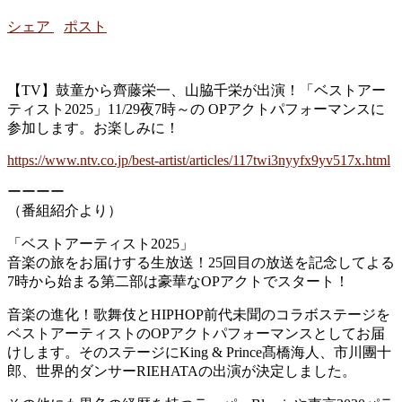
シェア
ポスト
【TV】鼓童から齊藤栄一、山脇千栄が出演！「ベストアー
ティスト2025」11/29夜7時～の OPアクトパフォーマンスに
参加します。お楽しみに！
https://www.ntv.co.jp/best-artist/articles/117twi3nyyfx9yv517x.html
ーーーー
（番組紹介より）
「ベストアーティスト2025」
音楽の旅をお届けする生放送！25回目の放送を記念してよる
7時から始まる第二部は豪華なOPアクトでスタート！
音楽の進化！歌舞伎とHIPHOP前代未聞のコラボステージを
ベストアーティストのOPアクトパフォーマンスとしてお届
けします。そのステージにKing & Prince髙橋海人、市川團十
郎、世界的ダンサーRIEHATAの出演が決定しました。