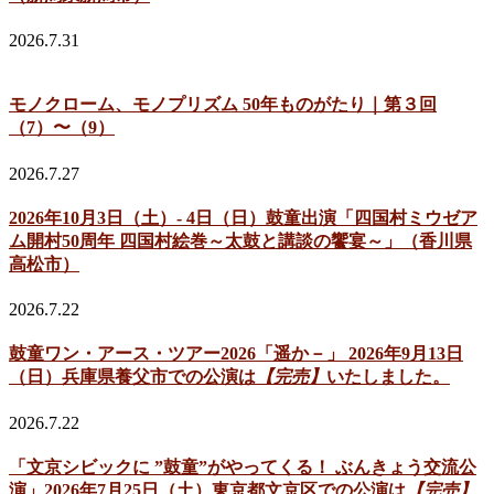
2026.7.31
モノクローム、モノプリズム 50年ものがたり｜第３回
（7）〜（9）
2026.7.27
2026年10月3日（土）- 4日（日）鼓童出演「四国村ミウゼア
ム開村50周年 四国村絵巻～太鼓と講談の饗宴～」（香川県
高松市）
2026.7.22
鼓童ワン・アース・ツアー2026「遥か－」 2026年9月13日
（日）兵庫県養父市での公演は
【完売】
いたしました。
2026.7.22
「文京シビックに ”鼓童”がやってくる！ ぶんきょう交流公
演」2026年7月25日（土）東京都文京区での公演は
【完売】