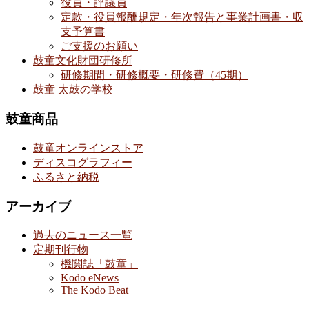
役員・評議員
定款・役員報酬規定・年次報告と事業計画書・収
支予算書
ご支援のお願い
鼓童文化財団研修所
研修期間・研修概要・研修費（45期）
鼓童 太鼓の学校
鼓童商品
鼓童オンラインストア
ディスコグラフィー
ふるさと納税
アーカイブ
過去のニュース一覧
定期刊行物
機関誌「鼓童」
Kodo eNews
The Kodo Beat