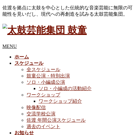
佐渡を拠点に太鼓を中心とした伝統的な音楽芸能に無限の可
能性を見いだし、現代への再創造を試みる太鼓芸能集団。
MENU
ホーム
スケジュール
全スケジュール
鼓童公演・特別出演
ソロ・小編成公演
ソロ・小編成の活動紹介
ワークショップ
ワークショップ紹介
映像配信
交流学校公演
佐渡 年間公演スケジュール
過去のイベント
お知らせ