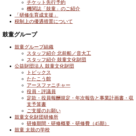
チケット先行予約
機関誌「鼓童」のご紹介
「研修生育成支援」
税制上の優遇措置について
鼓童グループ
鼓童グループ組織
スタッフ紹介 北前船／音大工
スタッフ紹介 鼓童文化財団
公益財団法人 鼓童文化財団
トピックス
たたこう館
アースファニチャー
役員・評議員
定款・役員報酬規定・年次報告と事業計画書・収
支予算書
ご支援のお願い
鼓童文化財団研修所
研修期間・研修概要・研修費（45期）
鼓童 太鼓の学校