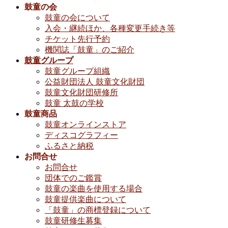
鼓童の会
鼓童の会について
入会・継続ほか、各種変更手続き等
チケット先行予約
機関誌「鼓童」のご紹介
鼓童グループ
鼓童グループ組織
公益財団法人 鼓童文化財団
鼓童文化財団研修所
鼓童 太鼓の学校
鼓童商品
鼓童オンラインストア
ディスコグラフィー
ふるさと納税
お問合せ
お問合せ
団体でのご鑑賞
鼓童の楽曲を使用する場合
鼓童提供楽曲について
「鼓童」の商標登録について
鼓童研修生募集