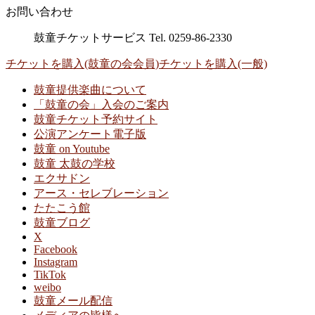
お問い合わせ
鼓童チケットサービス Tel. 0259-86-2330
チケットを購入(鼓童の会会員)
チケットを購入(一般)
鼓童提供楽曲について
「鼓童の会」入会のご案内
鼓童チケット予約サイト
公演アンケート電子版
鼓童 on Youtube
鼓童 太鼓の学校
エクサドン
アース・セレブレーション
たたこう館
鼓童ブログ
X
Facebook
Instagram
TikTok
weibo
鼓童メール配信