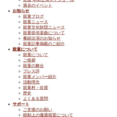
過去のイベント
お知らせ
鼓童ブログ
鼓童ニュース
鼓童文化財団ニュース
鼓童提供楽曲について
番組出演のお知らせ
鼓童記事掲載のご紹介
鼓童について
鼓童について
ご挨拶
鼓童の舞台
プレス評
鼓童メンバー紹介
活動理念
鼓童村・佐渡
歴史
よくある質問
サポート
ご支援のお願い
税制上の優遇措置について