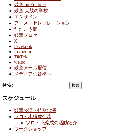
鼓童 on Youtube
鼓童 太鼓の学校
エクサドン
アース・セレブレーション
たたこう館
鼓童ブログ
X
Facebook
Instagram
TikTok
weibo
鼓童メール配信
メディアの皆様へ
検索:
スケジュール
鼓童公演・特別出演
ソロ・小編成公演
ソロ・小編成の活動紹介
ワークショップ