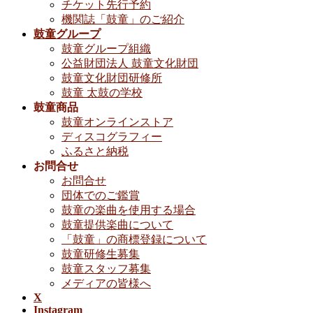
チケット先行予約
機関誌「鼓童」のご紹介
鼓童グループ
鼓童グループ組織
公益財団法人 鼓童文化財団
鼓童文化財団研修所
鼓童 太鼓の学校
鼓童商品
鼓童オンラインストア
ディスコグラフィー
ふるさと納税
お問合せ
お問合せ
団体でのご鑑賞
鼓童の楽曲を使用する場合
鼓童提供楽曲について
「鼓童」の商標登録について
鼓童研修生募集
鼓童スタッフ募集
メディアの皆様へ
X
Instagram