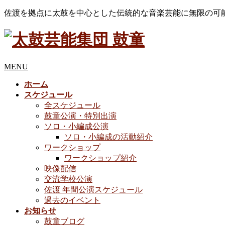
佐渡を拠点に太鼓を中心とした伝統的な音楽芸能に無限の可
MENU
ホーム
スケジュール
全スケジュール
鼓童公演・特別出演
ソロ・小編成公演
ソロ・小編成の活動紹介
ワークショップ
ワークショップ紹介
映像配信
交流学校公演
佐渡 年間公演スケジュール
過去のイベント
お知らせ
鼓童ブログ