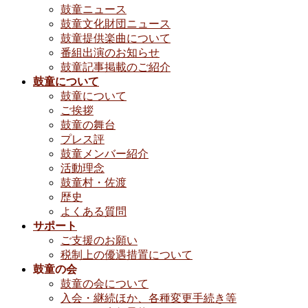
鼓童ニュース
鼓童文化財団ニュース
鼓童提供楽曲について
番組出演のお知らせ
鼓童記事掲載のご紹介
鼓童について
鼓童について
ご挨拶
鼓童の舞台
プレス評
鼓童メンバー紹介
活動理念
鼓童村・佐渡
歴史
よくある質問
サポート
ご支援のお願い
税制上の優遇措置について
鼓童の会
鼓童の会について
入会・継続ほか、各種変更手続き等