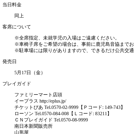
当日料金
同上
客席について
※全席指定、未就学児の入場はご遠慮ください。
※車椅子席をご希望の場合は、事前に鹿児島音協までお
※駐車場には限りがありますので、できるだけ公共交通
発売日
5月17日（金）
プレイガイド
ファミリーマート店頭
イープラス http://eplus.jp/
チケットぴあ Tel.0570-02-9999【Ｐコード: 149-743】
ローソン Tel.0570-084-008【Ｌコード: 83211】
ＣＮプレイガイド Tel.0570-08-9999
南日本新聞販売所
山形屋