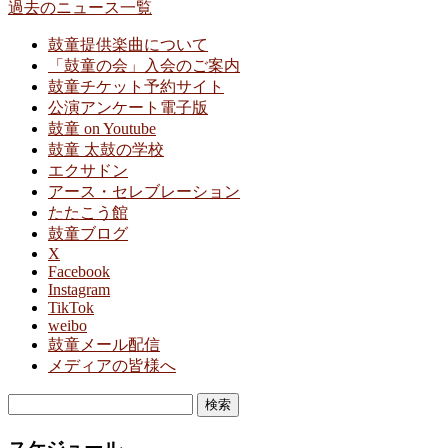
過去のニュース一覧
ゲ
ー
鼓童提供楽曲について
「鼓童の会」入会のご案内
シ
鼓童チケット予約サイト
公演アンケート電子版
ョ
鼓童 on Youtube
ン
鼓童 太鼓の学校
エクサドン
アース・セレブレーション
たたこう館
鼓童ブログ
X
Facebook
Instagram
TikTok
weibo
鼓童メール配信
メディアの皆様へ
検
索: