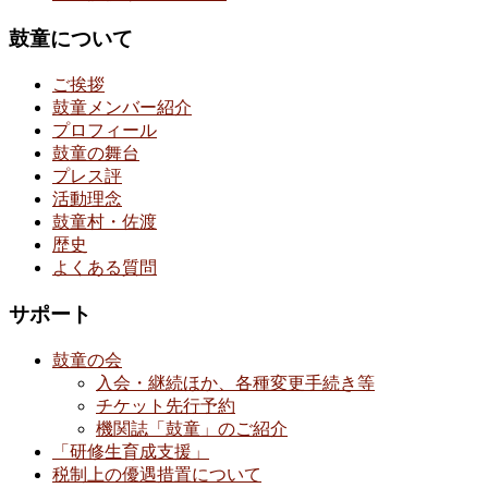
鼓童について
ご挨拶
鼓童メンバー紹介
プロフィール
鼓童の舞台
プレス評
活動理念
鼓童村・佐渡
歴史
よくある質問
サポート
鼓童の会
入会・継続ほか、各種変更手続き等
チケット先行予約
機関誌「鼓童」のご紹介
「研修生育成支援」
税制上の優遇措置について