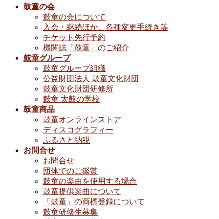
鼓童の会
鼓童の会について
入会・継続ほか、各種変更手続き等
チケット先行予約
機関誌「鼓童」のご紹介
鼓童グループ
鼓童グループ組織
公益財団法人 鼓童文化財団
鼓童文化財団研修所
鼓童 太鼓の学校
鼓童商品
鼓童オンラインストア
ディスコグラフィー
ふるさと納税
お問合せ
お問合せ
団体でのご鑑賞
鼓童の楽曲を使用する場合
鼓童提供楽曲について
「鼓童」の商標登録について
鼓童研修生募集