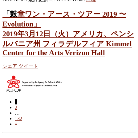
「鼓童ワン・アース・ツアー 2019 〜
Evolution」
2019年3月12日（火）アメリカ、ペンシ
ルバニア州 フィラデルフィア Kimmel
Center for the Arts Verizon Hall
シェア
ツイート
ペ
1
投
ペ
2
ー
稿
…
ー
ジ
ペ
132
ジ
ナ
»
ー
ジ
ビ