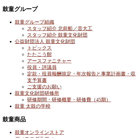
鼓童グループ
鼓童グループ組織
スタッフ紹介 北前船／音大工
スタッフ紹介 鼓童文化財団
公益財団法人 鼓童文化財団
トピックス
たたこう館
アースファニチャー
役員・評議員
定款・役員報酬規定・年次報告と事業計画書・収
支予算書
ご支援のお願い
鼓童文化財団研修所
研修期間・研修概要・研修費（45期）
鼓童 太鼓の学校
鼓童商品
鼓童オンラインストア