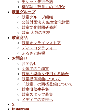
チケット先行予約
機関誌「鼓童」のご紹介
鼓童グループ
鼓童グループ組織
公益財団法人 鼓童文化財団
鼓童文化財団研修所
鼓童 太鼓の学校
鼓童商品
鼓童オンラインストア
ディスコグラフィー
ふるさと納税
お問合せ
お問合せ
団体でのご鑑賞
鼓童の楽曲を使用する場合
鼓童提供楽曲について
「鼓童」の商標登録について
鼓童研修生募集
鼓童スタッフ募集
メディアの皆様へ
X
Instagram