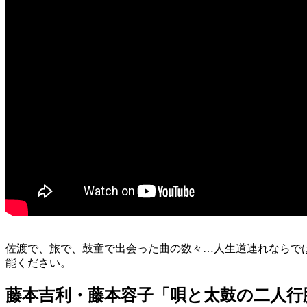
佐渡で、旅で、鼓童で出会った曲の数々…人生道連れならで
能ください。
藤本吉利・藤本容子「唄と太鼓の二人行