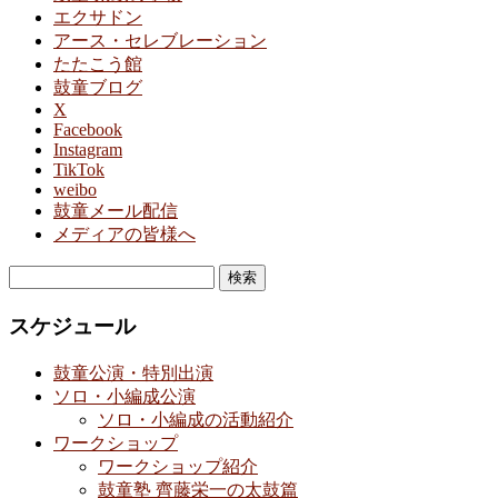
エクサドン
アース・セレブレーション
たたこう館
鼓童ブログ
X
Facebook
Instagram
TikTok
weibo
鼓童メール配信
メディアの皆様へ
検
索:
スケジュール
鼓童公演・特別出演
ソロ・小編成公演
ソロ・小編成の活動紹介
ワークショップ
ワークショップ紹介
鼓童塾 齊藤栄一の太鼓篇