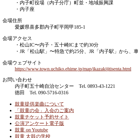
・内子町役場（内子分庁）町並・地域振興課
・内子座
会場住所
愛媛県喜多郡内子町平岡甲185-1
会場アクセス
・松山IC〜内子・五十崎ICまで約30分
・JR「松山駅」〜特急で約25分、JR「内子駅」から、
会場ウェブサイト
https://www.town.uchiko.ehime.jp/map/ikazakijitisenta.html
お問い合わせ
内子町五十崎自治センター Tel. 0893-43-1221
徳田 Tel. 090-5716-0316
鼓童提供楽曲について
「鼓童の会」入会のご案内
鼓童チケット予約サイト
公演アンケート電子版
鼓童 on Youtube
鼓童 太鼓の学校