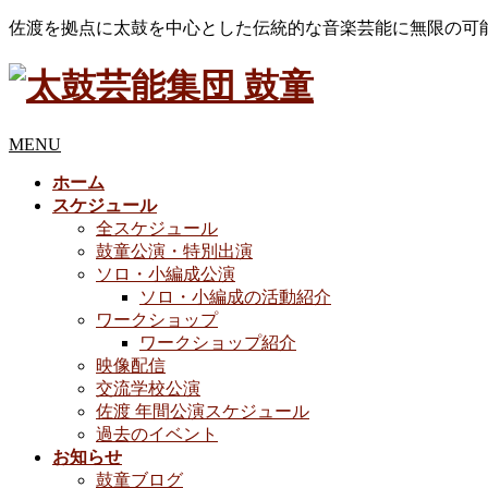
佐渡を拠点に太鼓を中心とした伝統的な音楽芸能に無限の可
MENU
ホーム
スケジュール
全スケジュール
鼓童公演・特別出演
ソロ・小編成公演
ソロ・小編成の活動紹介
ワークショップ
ワークショップ紹介
映像配信
交流学校公演
佐渡 年間公演スケジュール
過去のイベント
お知らせ
鼓童ブログ