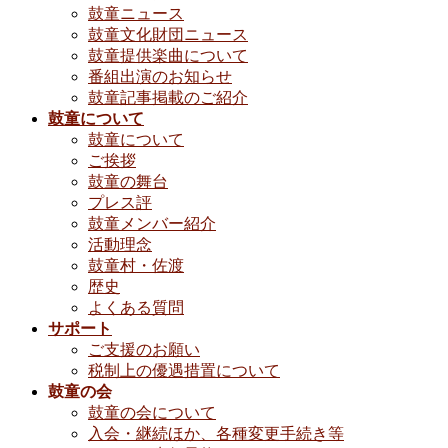
鼓童ニュース
鼓童文化財団ニュース
鼓童提供楽曲について
番組出演のお知らせ
鼓童記事掲載のご紹介
鼓童について
鼓童について
ご挨拶
鼓童の舞台
プレス評
鼓童メンバー紹介
活動理念
鼓童村・佐渡
歴史
よくある質問
サポート
ご支援のお願い
税制上の優遇措置について
鼓童の会
鼓童の会について
入会・継続ほか、各種変更手続き等