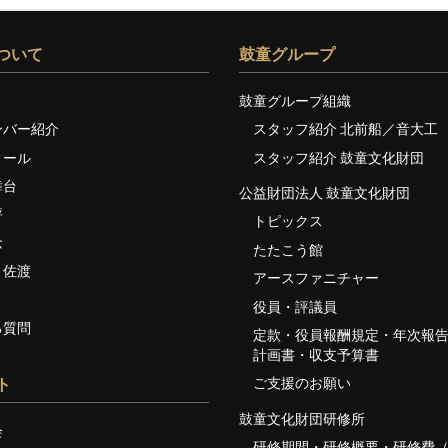
ついて
鼓童グループ
鼓童グループ組織
ンバー紹介
スタッフ紹介 北前船／音大工
ィール
スタッフ紹介 鼓童文化財団
舞台
公益財団法人 鼓童文化財団
評
トピックス
念
たたこう館
・佐渡
アースファニチャー
役員・評議員
る質問
定款・役員報酬規定・年次報
計画書・収支予算書
ご支援のお願い
ト
鼓童文化財団研修所
会
研修期間・研修概要・研修費（