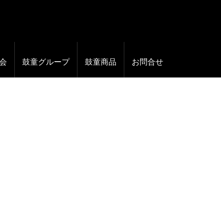
会
鼓童グループ
鼓童商品
お問合せ