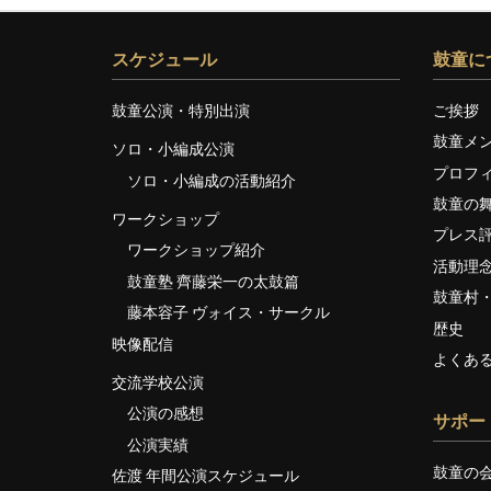
スケジュール
鼓童に
鼓童公演・特別出演
ご挨拶
鼓童メ
ソロ・小編成公演
プロフ
ソロ・小編成の活動紹介
鼓童の
ワークショップ
プレス
ワークショップ紹介
活動理
鼓童塾 齊藤栄一の太鼓篇
鼓童村
藤本容子 ヴォイス・サークル
歴史
映像配信
よくあ
交流学校公演
公演の感想
サポー
公演実績
鼓童の
佐渡 年間公演スケジュール