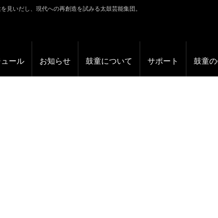
性を見いだし、現代への再創造を試みる太鼓芸能集団。
ジュール
お知らせ
鼓童について
サポート
鼓童の