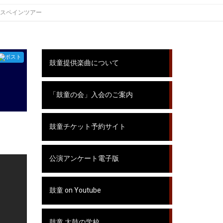
S」スペインツアー
ポスト
鼓童提供楽曲について
「鼓童の会」入会のご案内
鼓童チケット予約サイト
公演アンケート電子版
鼓童 on Youtube
鼓童 太鼓の学校