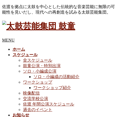
佐渡を拠点に太鼓を中心とした伝統的な音楽芸能に無限の可
能性を見いだし、現代への再創造を試みる太鼓芸能集団。
MENU
ホーム
スケジュール
全スケジュール
鼓童公演・特別出演
ソロ・小編成公演
ソロ・小編成の活動紹介
ワークショップ
ワークショップ紹介
映像配信
交流学校公演
佐渡 年間公演スケジュール
過去のイベント
お知らせ