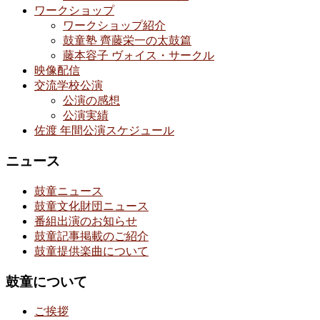
ワークショップ
ワークショップ紹介
鼓童塾 齊藤栄一の太鼓篇
藤本容子 ヴォイス・サークル
映像配信
交流学校公演
公演の感想
公演実績
佐渡 年間公演スケジュール
ニュース
鼓童ニュース
鼓童文化財団ニュース
番組出演のお知らせ
鼓童記事掲載のご紹介
鼓童提供楽曲について
鼓童について
ご挨拶