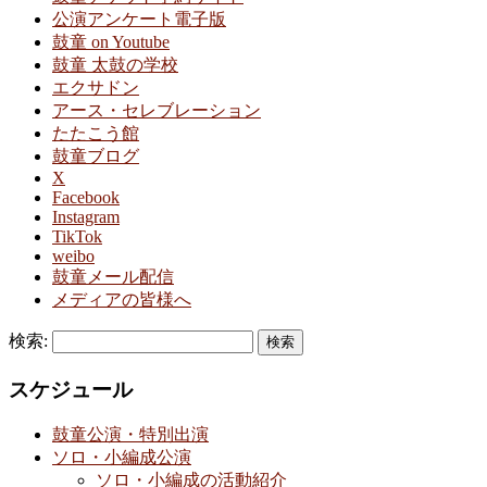
公演アンケート電子版
鼓童 on Youtube
鼓童 太鼓の学校
エクサドン
アース・セレブレーション
たたこう館
鼓童ブログ
X
Facebook
Instagram
TikTok
weibo
鼓童メール配信
メディアの皆様へ
検索:
スケジュール
鼓童公演・特別出演
ソロ・小編成公演
ソロ・小編成の活動紹介