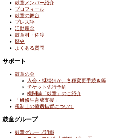
鼓童メンバー紹介
プロフィール
鼓童の舞台
プレス評
活動理念
鼓童村・佐渡
歴史
よくある質問
サポート
鼓童の会
入会・継続ほか、各種変更手続き等
チケット先行予約
機関誌「鼓童」のご紹介
「研修生育成支援」
税制上の優遇措置について
鼓童グループ
鼓童グループ組織