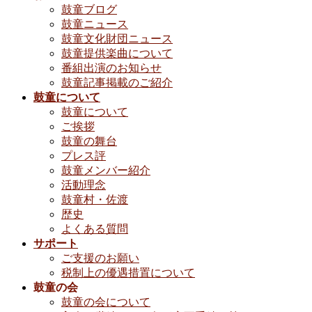
鼓童ブログ
鼓童ニュース
鼓童文化財団ニュース
鼓童提供楽曲について
番組出演のお知らせ
鼓童記事掲載のご紹介
鼓童について
鼓童について
ご挨拶
鼓童の舞台
プレス評
鼓童メンバー紹介
活動理念
鼓童村・佐渡
歴史
よくある質問
サポート
ご支援のお願い
税制上の優遇措置について
鼓童の会
鼓童の会について