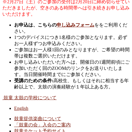
※2月27日（土）のご参加の受付は2月20日に締め切らせてい
ただきましたが、空きのある時間帯へは引き続きお申し込み
いただけます。
お申込は、こちらの
申し込みフォーム
ををご利用くだ
さい。
1つのデバイスにつき1名様のご参加となります。必ず
お一人様ずつお申込みください。
ご参加はお一人様1回のみとなりますが、ご希望の時間
帯は複数ご選択いただけます。
お申し込みいただいた方へは、開催日の1週間前頃にご
参加いただく回のZOOMのリンクをお送りいたしま
す。当日開催時間までにご参加ください。
受講のための条件:
高校生、もしくはそれに相当する年
齢以上で、太鼓の演奏経験が１年以上ある方。
鼓童 太鼓の学校について
English
鼓童提供楽曲について
「鼓童の会」入会のご案内
鼓童チケット予約サイト