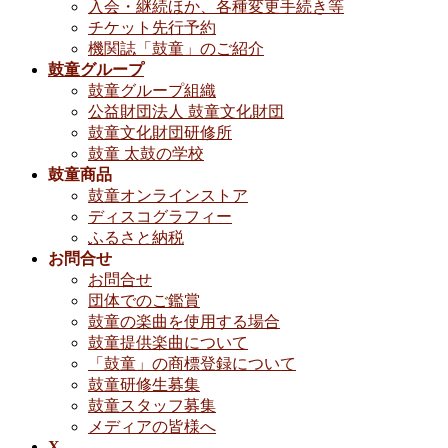
入会・継続ほか、各種変更手続き等
チケット先行予約
機関誌「鼓童」のご紹介
鼓童グループ
鼓童グループ組織
公益財団法人 鼓童文化財団
鼓童文化財団研修所
鼓童 太鼓の学校
鼓童商品
鼓童オンラインストア
ディスコグラフィー
ふるさと納税
お問合せ
お問合せ
団体でのご鑑賞
鼓童の楽曲を使用する場合
鼓童提供楽曲について
「鼓童」の商標登録について
鼓童研修生募集
鼓童スタッフ募集
メディアの皆様へ
X