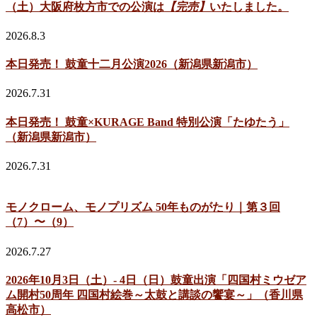
（土）大阪府枚方市での公演は
【完売】
いたしました。
2026.8.3
本日発売！ 鼓童十二月公演2026（新潟県新潟市）
2026.7.31
本日発売！ 鼓童×KURAGE Band 特別公演「たゆたう」
（新潟県新潟市）
2026.7.31
モノクローム、モノプリズム 50年ものがたり｜第３回
（7）〜（9）
2026.7.27
2026年10月3日（土）- 4日（日）鼓童出演「四国村ミウゼア
ム開村50周年 四国村絵巻～太鼓と講談の饗宴～」（香川県
高松市）