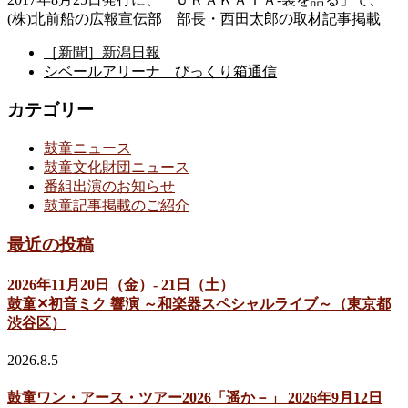
(株)北前船の広報宣伝部 部長・西田太郎の取材記事掲載
［新聞］新潟日報
シベールアリーナ びっくり箱通信
カテゴリー
鼓童ニュース
鼓童文化財団ニュース
番組出演のお知らせ
鼓童記事掲載のご紹介
最近の投稿
2026年11月20日（金）- 21日（土）
鼓童✕初音ミク 響演 ～和楽器スペシャルライブ～（東京都
渋谷区）
2026.8.5
鼓童ワン・アース・ツアー2026「遥か－」 2026年9月12日