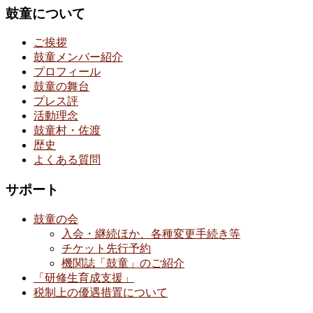
鼓童について
ご挨拶
鼓童メンバー紹介
プロフィール
鼓童の舞台
プレス評
活動理念
鼓童村・佐渡
歴史
よくある質問
サポート
鼓童の会
入会・継続ほか、各種変更手続き等
チケット先行予約
機関誌「鼓童」のご紹介
「研修生育成支援」
税制上の優遇措置について