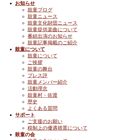
お知らせ
鼓童ブログ
鼓童ニュース
鼓童文化財団ニュース
鼓童提供楽曲について
番組出演のお知らせ
鼓童記事掲載のご紹介
鼓童について
鼓童について
ご挨拶
鼓童の舞台
プレス評
鼓童メンバー紹介
活動理念
鼓童村・佐渡
歴史
よくある質問
サポート
ご支援のお願い
税制上の優遇措置について
鼓童の会