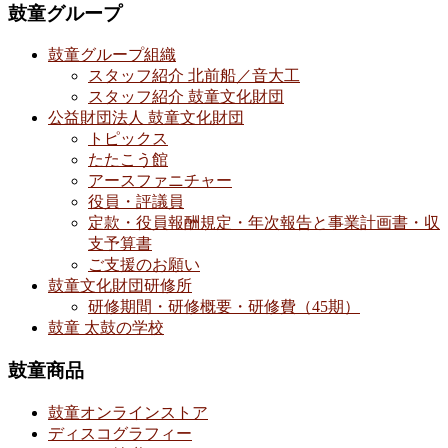
鼓童グループ
鼓童グループ組織
スタッフ紹介 北前船／音大工
スタッフ紹介 鼓童文化財団
公益財団法人 鼓童文化財団
トピックス
たたこう館
アースファニチャー
役員・評議員
定款・役員報酬規定・年次報告と事業計画書・収
支予算書
ご支援のお願い
鼓童文化財団研修所
研修期間・研修概要・研修費（45期）
鼓童 太鼓の学校
鼓童商品
鼓童オンラインストア
ディスコグラフィー