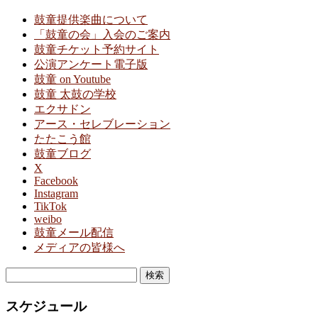
鼓童提供楽曲について
「鼓童の会」入会のご案内
鼓童チケット予約サイト
公演アンケート電子版
鼓童 on Youtube
鼓童 太鼓の学校
エクサドン
アース・セレブレーション
たたこう館
鼓童ブログ
X
Facebook
Instagram
TikTok
weibo
鼓童メール配信
メディアの皆様へ
検
索:
スケジュール