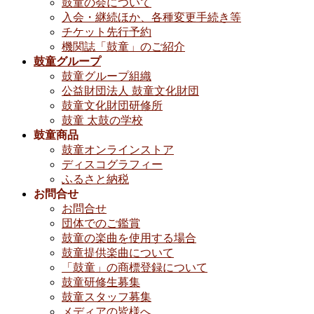
鼓童の会について
入会・継続ほか、各種変更手続き等
チケット先行予約
機関誌「鼓童」のご紹介
鼓童グループ
鼓童グループ組織
公益財団法人 鼓童文化財団
鼓童文化財団研修所
鼓童 太鼓の学校
鼓童商品
鼓童オンラインストア
ディスコグラフィー
ふるさと納税
お問合せ
お問合せ
団体でのご鑑賞
鼓童の楽曲を使用する場合
鼓童提供楽曲について
「鼓童」の商標登録について
鼓童研修生募集
鼓童スタッフ募集
メディアの皆様へ